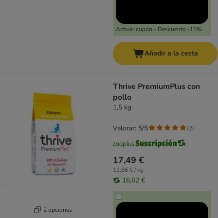
Activar cupón - Descuento -15%
Añadir a la cesta
Thrive PremiumPlus con
pollo
1,5 kg
Valorar: 5/5
(
2
)
17,49 €
11,66 € / kg
16,62 €
2 opciones