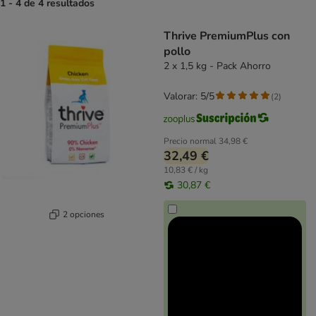
1 - 4 de 4 resultados
product items have been changed
Thrive PremiumPlus con
pollo
2 x 1,5 kg - Pack Ahorro
Valorar: 5/5
(
2
)
Precio normal
34,98 €
32,49 €
10,83 € / kg
30,87 €
2 opciones