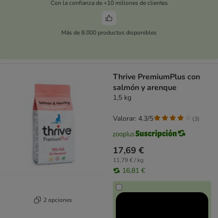
Con la confianza de +10 millones de clientes
Más de 8.000 productos disponibles
Thrive PremiumPlus con
salmón y arenque
1,5 kg
Valorar: 4.3/5
(
3
)
17,69 €
11,79 € / kg
16,81 €
2 opciones