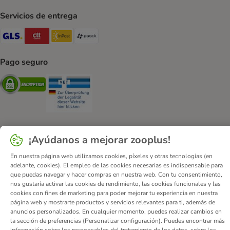
Servicios de entrega
GLS Shipping Method
CTTExpress Shipping Method
InPost Shipping Method
paack Shipping Method
Pago seguro
Security
Security
¡Ayúdanos a mejorar zooplus!
Quiénes somos
Empleo
Corporate Website
Aviso Legal
En nuestra página web utilizamos cookies, píxeles y otras tecnologías (en
Condiciones comerciales generales
DSA
adelante, cookies). El empleo de las cookies necesarias es indispensable para
que puedas navegar y hacer compras en nuestra web. Con tu consentimiento,
Formulario de desistimiento
Contacto
nos gustaría activar las cookies de rendimiento, las cookies funcionales y las
Gastos de envío y plazo de entrega
Formas de pago
cookies con fines de marketing para poder mejorar tu experiencia en nuestra
página web y mostrarte productos y servicios relevantes para ti, además de
Programa de afiliación
Protección de datos
anuncios personalizados. En cualquier momento, puedes realizar cambios en
Declaración de accesibilidad
la sección de preferencias (Personalizar configuración). Puedes encontrar más