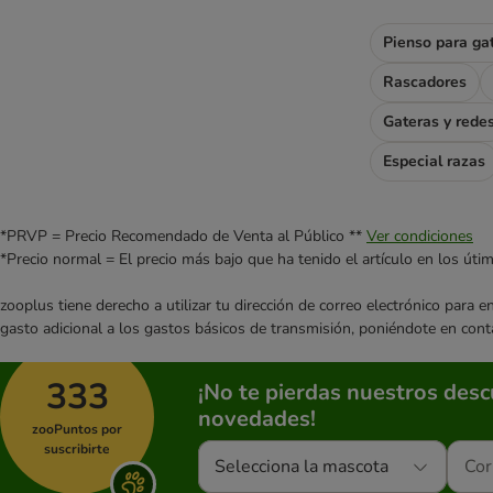
Royal Canin
Prolife
Pienso para ga
Royal Canin Feline Veterinary & Expert
Rascadores
Sanabelle
Schesir
Gateras y rede
Simpsons Premium
Especial razas
Smilla
Smilla Veterinary Diet
Smølke
*PRVP = Precio Recomendado de Venta al Público **
Ver condiciones
SPECIFIC
*Precio normal = El precio más bajo que ha tenido el artículo en los úti
Taste of the Wild
zooplus tiene derecho a utilizar tu dirección de correo electrónico para 
Thrive PremiumPlus
gasto adicional a los gastos básicos de transmisión, poniéndote en cont
Trovet
Venandi Animal
333
¡No te pierdas nuestros des
Virbac Veterinary HPM
novedades!
Whiskas
zooPuntos por
Wiejska Zagroda
suscribirte
Selecciona la mascota
Wild Freedom