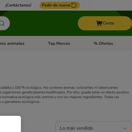
¡Contáctanos!
Pedir de nuevo
Cesta
ros animales
Top Marcas
% Ofertas
: Roedores y +
de categoria abierto: Pájaros
Menú de categoria abierto: Otros animales
Menú de categoria abie
aludable y 100 % ecológico. No contiene aromas, colorantes ni saborizantes
ni organismos genéticamente modificados. Por ello, puede tener un efecto positivo
la normativa ecológica más estricta y con los mejores ingredientes. Todas las
es y ganaderos ecológicos.
Lo más vendido