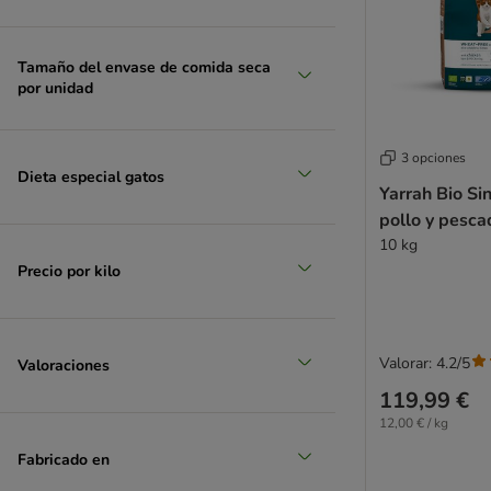
Butcher’s
Calibra
Carnilove
Tamaño del envase de comida seca
Catit
por unidad
PURINA Cat Chow
Cat´s Love
3 opciones
Concept for Life
Dieta especial gatos
Yarrah Bio Si
Concept for Life Veterinary Diet
pollo y pesca
Cosma
10 kg
Crave
Precio por kilo
Dogs'n Tiger
Encore
Eukanuba
Farmina N&D
Valorar: 4.2/5
Valoraciones
Feringa
119,99 €
Fitmin
12,00 € / kg
Fokker
Fabricado en
Forza10