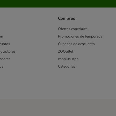
Compras
Ofertas especiales
ón
Promociones de temporada
Puntos
Cupones de descuento
rotectoras
ZOOutlet
iadores
zooplus App
us
Categorías