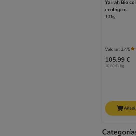
MjAMjAM
Yarrah Bio co
MERA
ecológico
10 kg
Monge
Natural Greatness
Natural Greatness Diet Vet
Natural Trainer
Nature's Variety
Valorar: 3.4/5
Nutriplus
105,99 €
Nutrivet
10,60 € / kg
Optimanova
Pan Mięsko
Perfect Fit
Porta 21
PURINA PRO PLAN Veterinary Diets
PURINA ONE
Añadir
PURINA PRO PLAN
Purizon
Categoría
Rosie's Farm