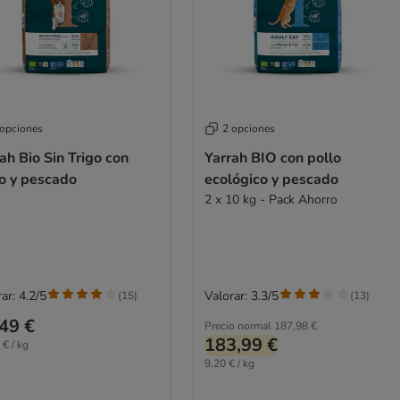
 opciones
2 opciones
ah Bio Sin Trigo con
Yarrah BIO con pollo
lo y pescado
ecológico y pescado
2 x 10 kg - Pack Ahorro
ar: 4.2/5
Valorar: 3.3/5
(
15
)
(
13
)
49 €
Precio normal
187,98 €
183,99 €
 € / kg
9,20 € / kg