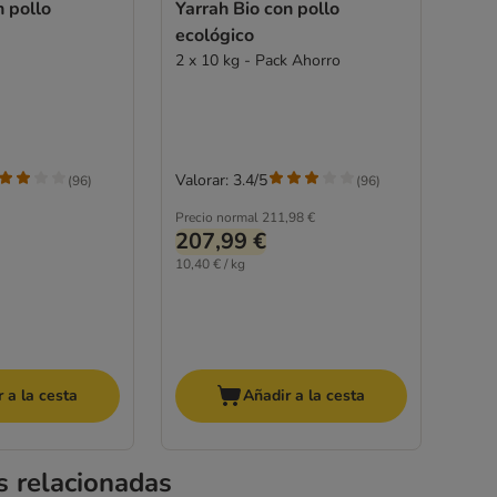
n pollo
Yarrah Bio con pollo
ecológico
2 x 10 kg - Pack Ahorro
Valorar: 3.4/5
(
96
)
(
96
)
Precio normal
211,98 €
207,99 €
10,40 € / kg
 a la cesta
Añadir a la cesta
s relacionadas