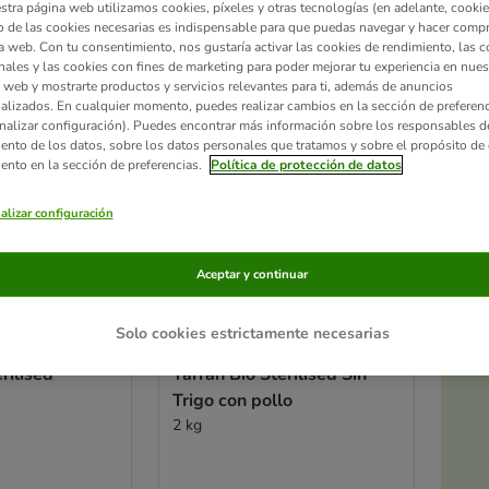
stra página web utilizamos cookies, píxeles y otras tecnologías (en adelante, cookies
 de las cookies necesarias es indispensable para que puedas navegar y hacer comp
ve been changed
a web. Con tu consentimiento, nos gustaría activar las cookies de rendimiento, las c
nales y las cookies con fines de marketing para poder mejorar tu experiencia en nues
 web y mostrarte productos y servicios relevantes para ti, además de anuncios
alizados. En cualquier momento, puedes realizar cambios en la sección de preferenc
nalizar configuración). Puedes encontrar más información sobre los responsables d
iento de los datos, sobre los datos personales que tratamos y sobre el propósito de 
iento en la sección de preferencias.
Política de protección de datos
alizar configuración
Aceptar y continuar
Ac
Solo cookies estrictamente necesarias
a
rilised
Yarrah Bio Sterilised Sin
Trigo con pollo
2 kg