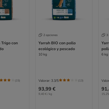
2 opciones
3
n Trigo con
Yarrah BIO con pollo
Yarr
do
ecológico y pescado
pol
10 kg
6 kg
Valorar: 3.3/5
Valor
(
15
)
(
13
)
93,99 €
91,
9,40 € / kg
15,25