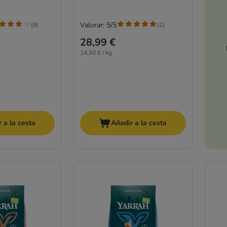
Valorar: 5/5
(
8
)
(
1
)
28,99 €
14,50 € / kg
 a la cesta
Añadir a la cesta