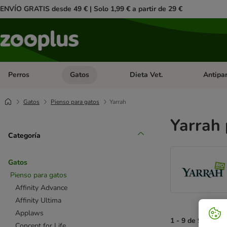
ENVÍO GRATIS desde 49 € | Solo 1,99 € a partir de 29 €
Perros
Gatos
Dieta Vet.
Antipar
Menú de categoria abierto: Perros
Menú de categoria abierto: Gatos
Menú de ca
Gatos
Pienso para gatos
Yarrah
Yarrah 
Categoría
Gatos
Pienso para gatos
Affinity Advance
Affinity Ultima
Applaws
1 - 9 de 9 result
Concept for Life