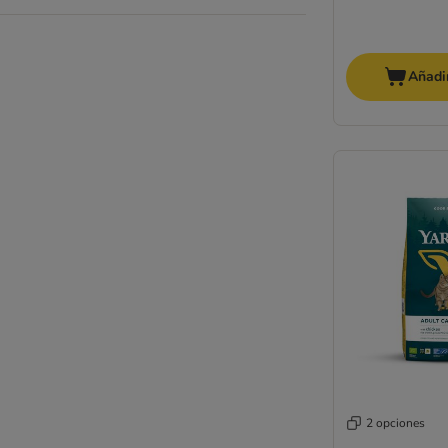
PURINA Friskies
GranataPet
Green Petfood
Añadir
Greenwoods
Happy Cat
Hill's Prescription Diet Feline
Hill's Science Plan
IAMS
animonda Integra Protect
James Wellbeloved
Josera
Kattovit
Kitekat
Leonardo
Lily's Kitchen
Lucky Lou
MAC´s
2 opciones
Markus-Mühle