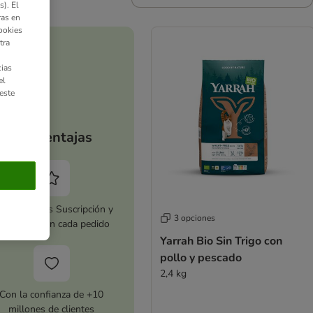
). El
ras en
ookies
tra
ias
el
este
Tus ventajas
tiva zooplus Suscripción y
3 opciones
horra 5 % en cada pedido
Yarrah Bio Sin Trigo con
pollo y pescado
2,4 kg
Con la confianza de +10
millones de clientes