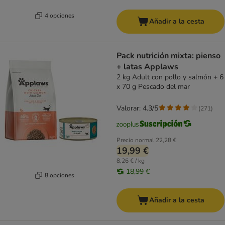
4 opciones
Añadir a la cesta
Pack nutrición mixta: pienso
+ latas Applaws
2 kg Adult con pollo y salmón + 6
x 70 g Pescado del mar
Valorar: 4.3/5
(
271
)
Precio normal
22,28 €
19,99 €
8,26 € / kg
18,99 €
8 opciones
Añadir a la cesta