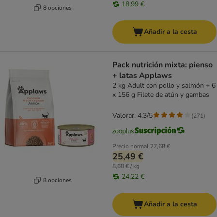
18,99 €
8 opciones
Añadir a la cesta
Pack nutrición mixta: pienso
+ latas Applaws
2 kg Adult con pollo y salmón + 6
x 156 g Filete de atún y gambas
Valorar: 4.3/5
(
271
)
Precio normal
27,68 €
25,49 €
8,68 € / kg
24,22 €
8 opciones
Añadir a la cesta