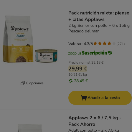
Pack nutrición mixta: pienso
+ latas Applaws
2 kg Senior con pollo + 6 x 156 g
Pescado del mar
Valorar: 4.3/5
(
271
)
Precio normal
32,18 €
29,99 €
10,21 € / kg
28,49 €
8 opciones
Añadir a la cesta
Applaws 2 x 6 / 7,5 kg -
Pack Ahorro
Adult con pollo - 2 x 7,5 kg