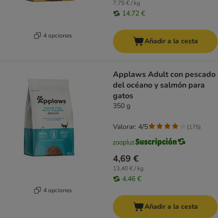
7,75 € / kg
14,72 €
4 opciones
Añadir a la cesta
Applaws Adult con pescado
del océano y salmón para
gatos
350 g
Valorar: 4/5
(
175
)
4,69 €
13,40 € / kg
4,46 €
4 opciones
Añadir a la cesta