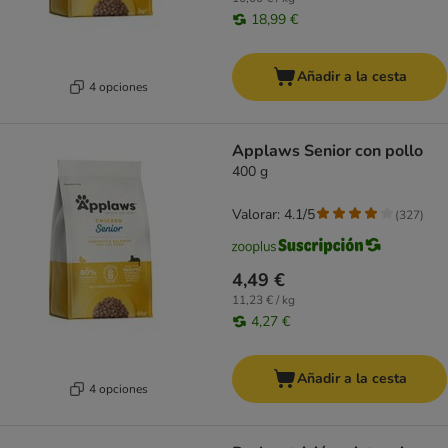
18,99 €
Añadir a la cesta
4 opciones
Applaws Senior con pollo
400 g
Valorar: 4.1/5
(
327
)
4,49 €
11,23 € / kg
4,27 €
Añadir a la cesta
4 opciones