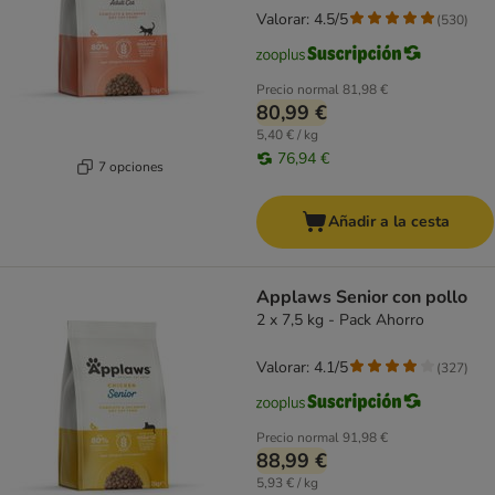
Valorar: 4.5/5
(
530
)
Precio normal
81,98 €
80,99 €
5,40 € / kg
76,94 €
7 opciones
Añadir a la cesta
Applaws Senior con pollo
2 x 7,5 kg - Pack Ahorro
Valorar: 4.1/5
(
327
)
Precio normal
91,98 €
88,99 €
5,93 € / kg