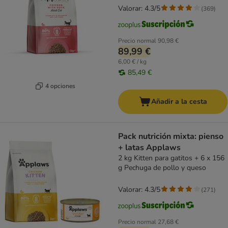
Valorar: 4.3/5
(
369
)
Precio normal
90,98 €
89,99 €
6,00 € / kg
85,49 €
4 opciones
Añadir a la cesta
Pack nutrición mixta: pienso
+ latas Applaws
2 kg Kitten para gatitos + 6 x 156
g Pechuga de pollo y queso
Valorar: 4.3/5
(
271
)
Precio normal
27,68 €