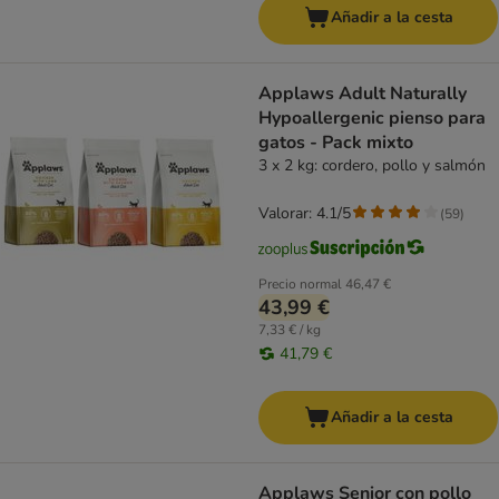
Añadir a la cesta
Applaws Adult Naturally
Hypoallergenic pienso para
gatos - Pack mixto
3 x 2 kg: cordero, pollo y salmón
Valorar: 4.1/5
(
59
)
Precio normal
46,47 €
43,99 €
7,33 € / kg
41,79 €
Añadir a la cesta
Applaws Senior con pollo