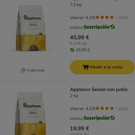
7,5 kg
Valorar: 4.1/5
(
327
)
45,99 €
6,13 € / kg
43,69 €
Añadir a la cesta
4 opciones
Applaws Senior con pollo
2 kg
Valorar: 4.1/5
(
327
)
19,99 €
10,00 € / kg