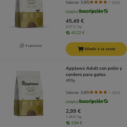
Valorar: 3.9/5
(
321
)
45,49 €
6,07 € / kg
43,22 €
4 opciones
Añadir a la cesta
Applaws Adult con pollo y
cordero para gatos
400g
Valorar: 3.9/5
(
321
)
2,99 €
7,48 € / kg
2,84 €