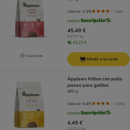
Valorar: 4.3/5
(
369
)
45,49 €
6,07 € / kg
43,22 €
4 opciones
Añadir a la cesta
Applaws Kitten con pollo
pienso para gatitos
400 g
Valorar: 4.4/5
(
1300
)
4,49 €
11,23 € / kg