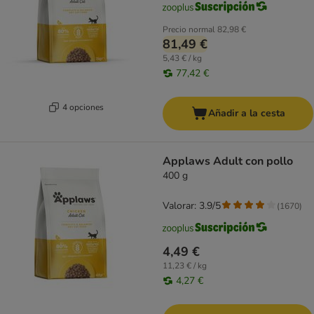
Precio normal
82,98 €
81,49 €
5,43 € / kg
77,42 €
4 opciones
Añadir a la cesta
Applaws Adult con pollo
400 g
Valorar: 3.9/5
(
1670
)
4,49 €
11,23 € / kg
4,27 €