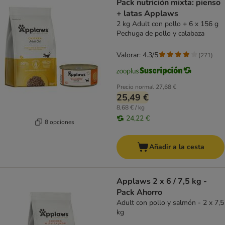
Pack nutrición mixta: pienso
+ latas Applaws
2 kg Adult con pollo + 6 x 156 g
Pechuga de pollo y calabaza
Valorar: 4.3/5
(
271
)
Precio normal
27,68 €
25,49 €
8,68 € / kg
24,22 €
8 opciones
Añadir a la cesta
Applaws 2 x 6 / 7,5 kg -
Pack Ahorro
Adult con pollo y salmón - 2 x 7,5
kg