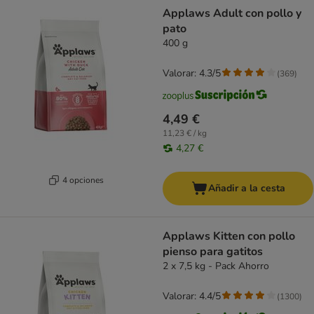
Applaws Adult con pollo y
pato
400 g
Valorar: 4.3/5
(
369
)
4,49 €
11,23 € / kg
4,27 €
4 opciones
Añadir a la cesta
Applaws Kitten con pollo
pienso para gatitos
2 x 7,5 kg - Pack Ahorro
Valorar: 4.4/5
(
1300
)