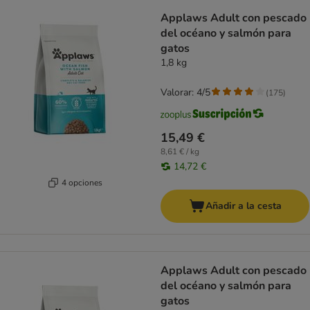
Applaws Adult con pescado
del océano y salmón para
gatos
1,8 kg
Valorar: 4/5
(
175
)
15,49 €
8,61 € / kg
14,72 €
4 opciones
Añadir a la cesta
Applaws Adult con pescado
del océano y salmón para
gatos