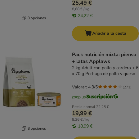
25,49 €
8,68 € / kg
24,22 €
8 opciones
Añadir a la cesta
Pack nutrición mixta: pienso
+ latas Applaws
2 kg Adult con pollo y cordero + 6
x 70 g Pechuga de pollo y queso
Valorar: 4.3/5
(
271
)
Precio normal
22,28 €
19,99 €
8,26 € / kg
18,99 €
8 opciones