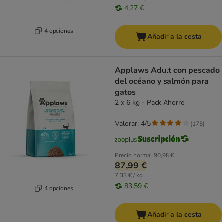
4,27 €
4 opciones
Añadir a la cesta
Applaws Adult con pescado
del océano y salmón para
gatos
2 x 6 kg - Pack Ahorro
Valorar: 4/5
(
175
)
Precio normal
90,98 €
87,99 €
7,33 € / kg
83,59 €
4 opciones
Añadir a la cesta