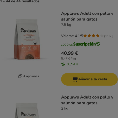
1 - 44 de 44 resultados
product items have been changed
Applaws Adult con pollo y
salmón para gatos
7,5 kg
Valorar: 4.1/5
(
1160
)
40,99 €
5,47 € / kg
38,94 €
4 opciones
Añadir a la cesta
Applaws Adult con pollo y
salmón para gatos
2 kg