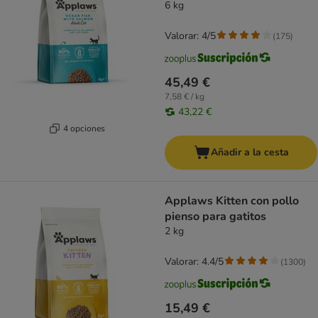
6 kg
Valorar: 4/5
(
175
)
45,49 €
7,58 € / kg
43,22 €
4 opciones
Añadir a la cesta
Applaws Kitten con pollo
pienso para gatitos
2 kg
Valorar: 4.4/5
(
1300
)
15,49 €