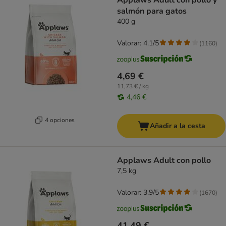
Applaws Adult con pollo y
salmón para gatos
400 g
Valorar: 4.1/5
(
1160
)
4,69 €
11,73 € / kg
4,46 €
4 opciones
Añadir a la cesta
Applaws Adult con pollo
7,5 kg
Valorar: 3.9/5
(
1670
)
41,49 €