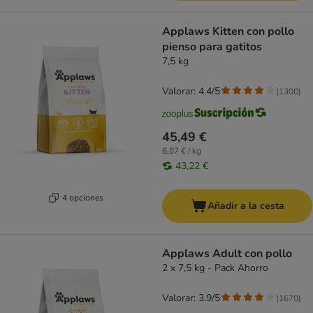
Applaws Kitten con pollo
pienso para gatitos
7,5 kg
Valorar: 4.4/5
(
1300
)
45,49 €
6,07 € / kg
43,22 €
4 opciones
Añadir a la cesta
Applaws Adult con pollo
2 x 7,5 kg - Pack Ahorro
Valorar: 3.9/5
(
1670
)