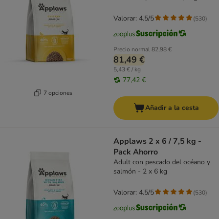
Valorar: 4.5/5
(
530
)
Precio normal
82,98 €
81,49 €
5,43 € / kg
77,42 €
7 opciones
Añadir a la cesta
Applaws 2 x 6 / 7,5 kg -
Pack Ahorro
Adult con pescado del océano y
salmón - 2 x 6 kg
Valorar: 4.5/5
(
530
)