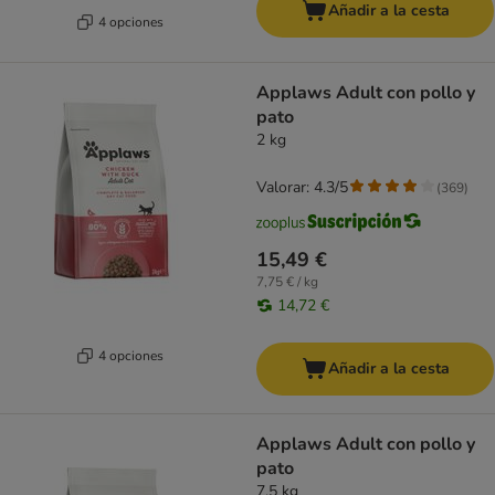
Añadir a la cesta
4 opciones
Applaws Adult con pollo y
pato
2 kg
Valorar: 4.3/5
(
369
)
15,49 €
7,75 € / kg
14,72 €
4 opciones
Añadir a la cesta
Applaws Adult con pollo y
pato
7,5 kg