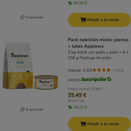
84,54 €
4 opciones
Añadir a la cesta
Pack nutrición mixta: pienso
+ latas Applaws
2 kg Adult con pollo y pato + 6 x
156 g Pechuga de pollo
Valorar: 4.3/5
(
271
)
Precio normal
27,68 €
25,49 €
8,68 € / kg
24,22 €
8 opciones
Añadir a la cesta