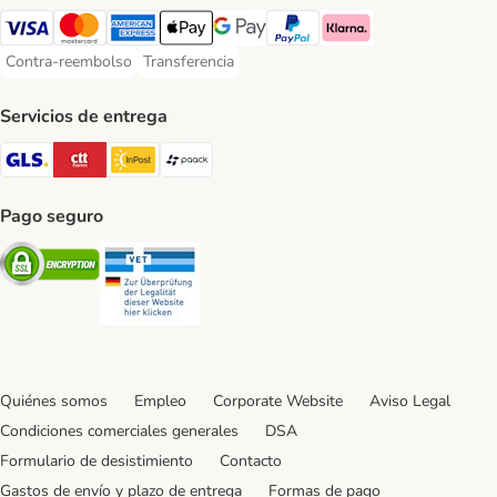
Visa Payment Method
Mastercard Payment Method
American Express Payment Method
Apple Pay Payment Method
Google Pay Payment Method
PayPal Payment Method
Klarna Payment Method
Contra-reembolso
Transferencia
Contra-reembolso Payment Method
Transferencia Payment Method
Servicios de entrega
GLS Shipping Method
CTTExpress Shipping Method
InPost Shipping Method
paack Shipping Method
Pago seguro
Security
Security
Quiénes somos
Empleo
Corporate Website
Aviso Legal
Condiciones comerciales generales
DSA
Formulario de desistimiento
Contacto
Gastos de envío y plazo de entrega
Formas de pago