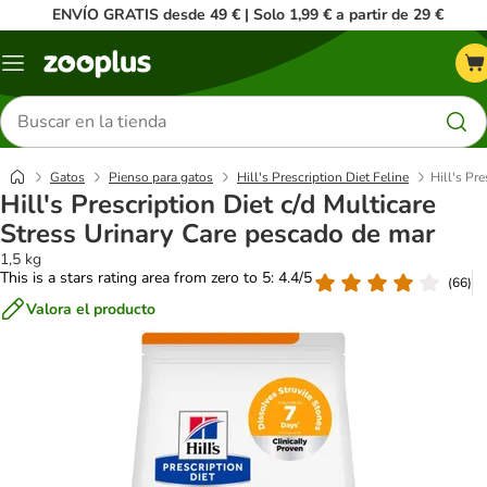
ENVÍO GRATIS desde 49 € | Solo 1,99 € a partir de 29 €
Menú
Buscar
productos
Gatos
Pienso para gatos
Hill's Prescription Diet Feline
Hill's Pr
Hill's Prescription Diet c/d Multicare
Stress Urinary Care pescado de mar
1,5 kg
This is a stars rating area from zero to 5: 4.4/5
(
66
)
Valora el producto