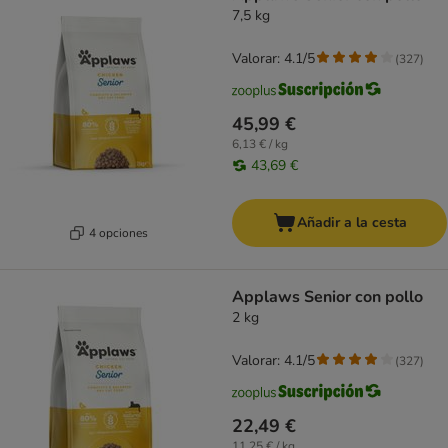
7,5 kg
Valorar: 4.1/5
(
327
)
45,99 €
6,13 € / kg
43,69 €
Añadir a la cesta
4 opciones
Applaws Senior con pollo
2 kg
Valorar: 4.1/5
(
327
)
22,49 €
11,25 € / kg