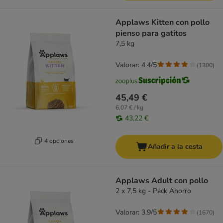
Applaws Kitten con pollo
pienso para gatitos
7,5 kg
Valorar: 4.4/5
(
1300
)
45,49 €
6,07 € / kg
43,22 €
4 opciones
Añadir a la cesta
Applaws Adult con pollo
2 x 7,5 kg - Pack Ahorro
Valorar: 3.9/5
(
1670
)