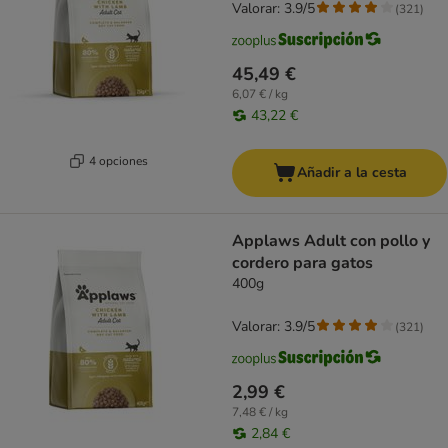
Valorar: 3.9/5
(
321
)
45,49 €
6,07 € / kg
43,22 €
4 opciones
Añadir a la cesta
Applaws Adult con pollo y
cordero para gatos
400g
Valorar: 3.9/5
(
321
)
2,99 €
7,48 € / kg
2,84 €