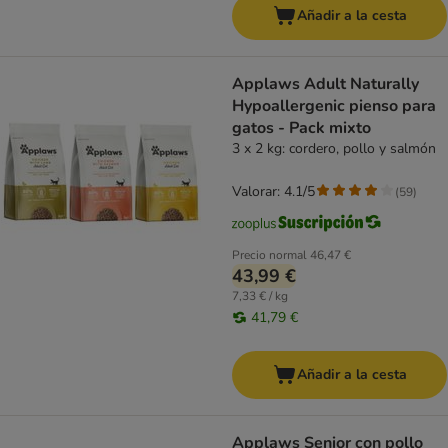
Añadir a la cesta
Applaws Adult Naturally
Hypoallergenic pienso para
gatos - Pack mixto
3 x 2 kg: cordero, pollo y salmón
Valorar: 4.1/5
(
59
)
Precio normal
46,47 €
43,99 €
7,33 € / kg
41,79 €
Añadir a la cesta
Applaws Senior con pollo