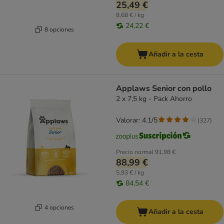
25,49 €
8,68 € / kg
24,22 €
8 opciones
Añadir a la cesta
Applaws Senior con pollo
2 x 7,5 kg - Pack Ahorro
Valorar: 4.1/5
(
327
)
Precio normal
91,98 €
88,99 €
5,93 € / kg
84,54 €
4 opciones
Añadir a la cesta