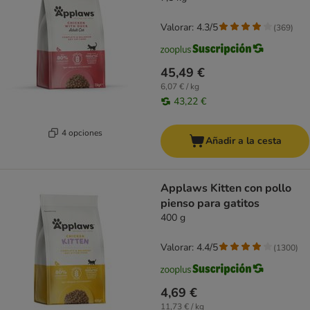
Valorar: 4.3/5
(
369
)
45,49 €
6,07 € / kg
43,22 €
4 opciones
Añadir a la cesta
Applaws Kitten con pollo
pienso para gatitos
400 g
Valorar: 4.4/5
(
1300
)
4,69 €
11,73 € / kg