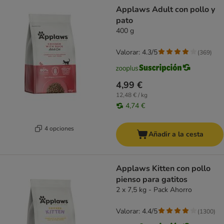
Applaws Adult con pollo y
pato
400 g
Valorar: 4.3/5
(
369
)
4,99 €
12,48 € / kg
4,74 €
4 opciones
Añadir a la cesta
Applaws Kitten con pollo
pienso para gatitos
2 x 7,5 kg - Pack Ahorro
Valorar: 4.4/5
(
1300
)