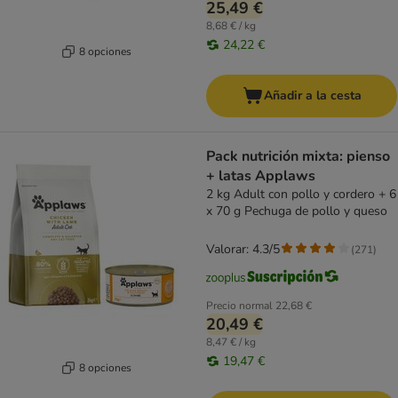
25,49 €
8,68 € / kg
24,22 €
8 opciones
Añadir a la cesta
Pack nutrición mixta: pienso
+ latas Applaws
2 kg Adult con pollo y cordero + 6
x 70 g Pechuga de pollo y queso
Valorar: 4.3/5
(
271
)
Precio normal
22,68 €
20,49 €
8,47 € / kg
19,47 €
8 opciones