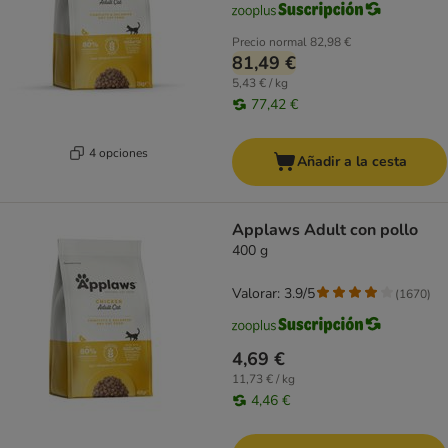
Precio normal
82,98 €
81,49 €
5,43 € / kg
77,42 €
4 opciones
Añadir a la cesta
Applaws Adult con pollo
400 g
Valorar: 3.9/5
(
1670
)
4,69 €
11,73 € / kg
4,46 €