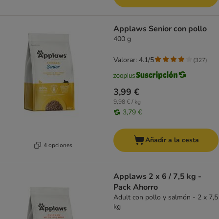
Applaws Senior con pollo
400 g
Valorar: 4.1/5
(
327
)
3,99 €
9,98 € / kg
3,79 €
Añadir a la cesta
4 opciones
Applaws 2 x 6 / 7,5 kg -
Pack Ahorro
Adult con pollo y salmón - 2 x 7,5
kg