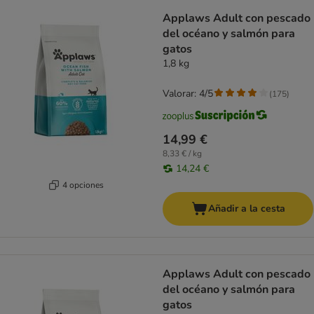
Applaws Adult con pescado
del océano y salmón para
gatos
1,8 kg
Valorar: 4/5
(
175
)
14,99 €
8,33 € / kg
14,24 €
4 opciones
Añadir a la cesta
Applaws Adult con pescado
del océano y salmón para
gatos