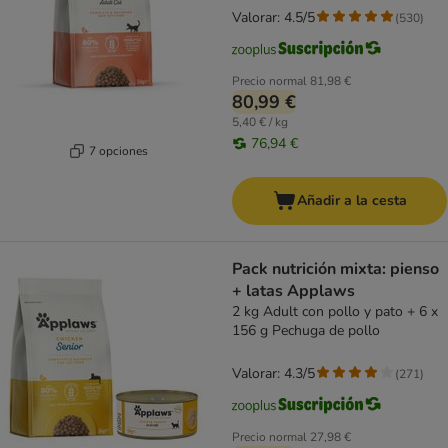
Valorar: 4.5/5
(
530
)
Precio normal
81,98 €
80,99 €
5,40 € / kg
76,94 €
7 opciones
Añadir a la cesta
Pack nutrición mixta: pienso
+ latas Applaws
2 kg Adult con pollo y pato + 6 x
156 g Pechuga de pollo
Valorar: 4.3/5
(
271
)
Precio normal
27,98 €