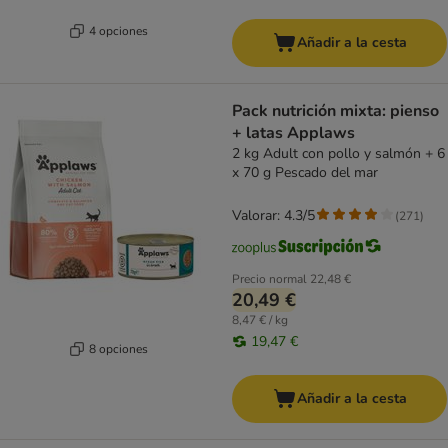
4 opciones
Añadir a la cesta
Pack nutrición mixta: pienso
+ latas Applaws
2 kg Adult con pollo y salmón + 6
x 70 g Pescado del mar
Valorar: 4.3/5
(
271
)
Precio normal
22,48 €
20,49 €
8,47 € / kg
19,47 €
8 opciones
Añadir a la cesta