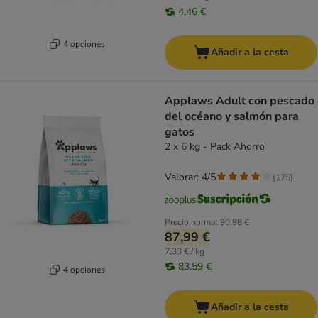
4,46 €
4 opciones
Añadir a la cesta
Applaws Adult con pescado
del océano y salmón para
gatos
2 x 6 kg - Pack Ahorro
Valorar: 4/5
(
175
)
Precio normal
90,98 €
87,99 €
7,33 € / kg
83,59 €
4 opciones
Añadir a la cesta