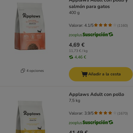
Applaws Adult con pollo y
salmón para gatos
400 g
Valorar: 4.1/5
(
1160
)
4,69 €
11,73 € / kg
4,46 €
4 opciones
Añadir a la cesta
Applaws Adult con pollo
7,5 kg
Valorar: 3.9/5
(
1670
)
41,49 €