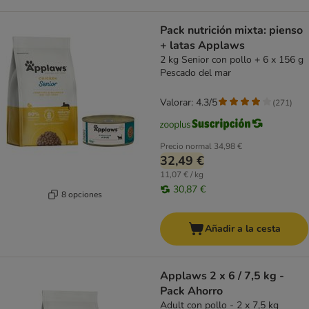
Pack nutrición mixta: pienso
+ latas Applaws
2 kg Senior con pollo + 6 x 156 g
Pescado del mar
Valorar: 4.3/5
(
271
)
Precio normal
34,98 €
32,49 €
11,07 € / kg
30,87 €
8 opciones
Añadir a la cesta
Applaws 2 x 6 / 7,5 kg -
Pack Ahorro
Adult con pollo - 2 x 7,5 kg