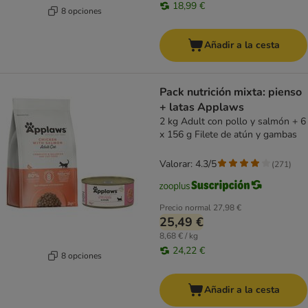
18,99 €
8 opciones
Añadir a la cesta
Pack nutrición mixta: pienso
+ latas Applaws
2 kg Adult con pollo y salmón + 6
x 156 g Filete de atún y gambas
Valorar: 4.3/5
(
271
)
Precio normal
27,98 €
25,49 €
8,68 € / kg
24,22 €
8 opciones
Añadir a la cesta