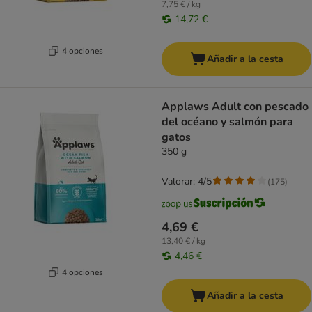
7,75 € / kg
14,72 €
4 opciones
Añadir a la cesta
Applaws Adult con pescado
del océano y salmón para
gatos
350 g
Valorar: 4/5
(
175
)
4,69 €
13,40 € / kg
4,46 €
4 opciones
Añadir a la cesta