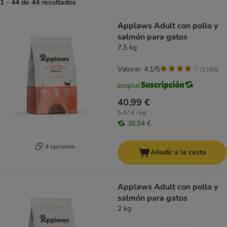
1 - 44 de 44 resultados
product items have been changed
Applaws Adult con pollo y
salmón para gatos
7,5 kg
Valorar: 4.1/5
(
1160
)
40,99 €
5,47 € / kg
38,94 €
4 opciones
Añadir a la cesta
Applaws Adult con pollo y
salmón para gatos
2 kg