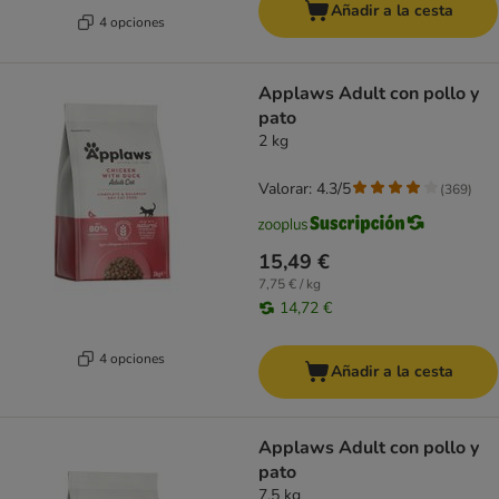
Añadir a la cesta
4 opciones
Applaws Adult con pollo y
pato
2 kg
Valorar: 4.3/5
(
369
)
15,49 €
7,75 € / kg
14,72 €
4 opciones
Añadir a la cesta
Applaws Adult con pollo y
pato
7,5 kg