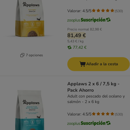
Valorar: 4.5/5
(
530
)
Precio normal
82,98 €
81,49 €
5,43 € / kg
77,42 €
7 opciones
Añadir a la cesta
Applaws 2 x 6 / 7,5 kg -
Pack Ahorro
Adult con pescado del océano y
salmón - 2 x 6 kg
Valorar: 4.5/5
(
530
)