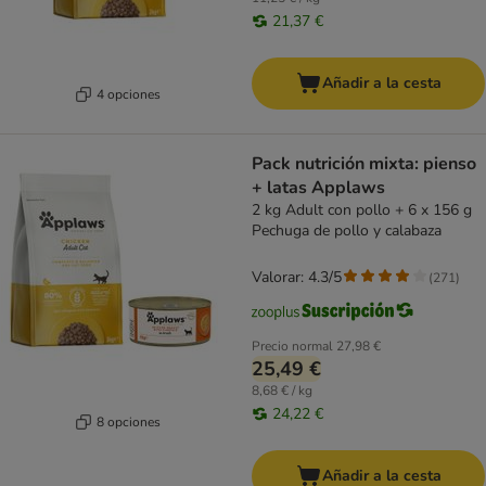
21,37 €
Añadir a la cesta
4 opciones
Pack nutrición mixta: pienso
+ latas Applaws
2 kg Adult con pollo + 6 x 156 g
Pechuga de pollo y calabaza
Valorar: 4.3/5
(
271
)
Precio normal
27,98 €
25,49 €
8,68 € / kg
24,22 €
8 opciones
Añadir a la cesta