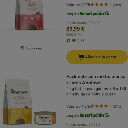
Valorar: 4.3/5
(
369
)
Precio normal
90,98 €
89,99 €
6,00 € / kg
85,49 €
4 opciones
Añadir a la cesta
Pack nutrición mixta: pienso
+ latas Applaws
2 kg Kitten para gatitos + 6 x 156
g Pechuga de pollo y queso
Valorar: 4.3/5
(
271
)
Precio normal
27,98 €