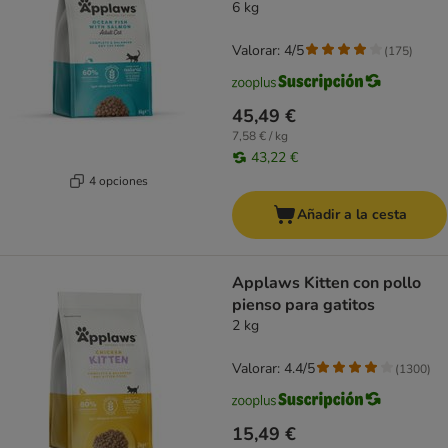
6 kg
Valorar: 4/5
(
175
)
45,49 €
7,58 € / kg
43,22 €
4 opciones
Añadir a la cesta
Applaws Kitten con pollo
pienso para gatitos
2 kg
Valorar: 4.4/5
(
1300
)
15,49 €