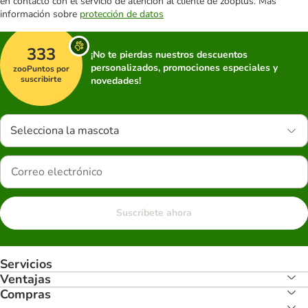
en contacto con el servicio de atención al cliente de zooplus. Más
información sobre
protección de datos
333
¡No te pierdas nuestros descuentos
personalizados, promociones especiales y
zooPuntos por
suscribirte
novedades!
Selecciona la mascota
Suscríbete ahora
Servicios
Ventajas
Compras