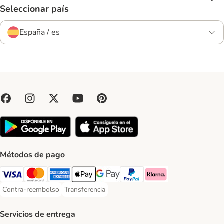
Seleccionar país
España / es
Métodos de pago
Visa Payment Method
Mastercard Payment Method
American Express Payment Method
Apple Pay Payment Method
Google Pay Payment Method
PayPal Payment Method
Klarna Payment Method
Contra-reembolso
Transferencia
Contra-reembolso Payment Method
Transferencia Payment Method
Servicios de entrega