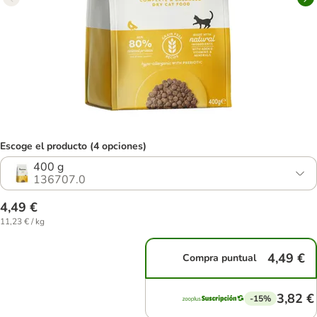
Escoge el producto (4 opciones)
400 g
136707.0
4,49 €
11,23 € / kg
4,49 €
Compra puntual
3,82 €
-15%