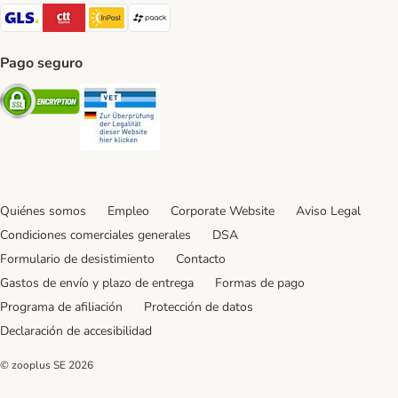
GLS Shipping Method
CTTExpress Shipping Method
InPost Shipping Method
paack Shipping Method
Pago seguro
Security
Security
Quiénes somos
Empleo
Corporate Website
Aviso Legal
Condiciones comerciales generales
DSA
Formulario de desistimiento
Contacto
Gastos de envío y plazo de entrega
Formas de pago
Programa de afiliación
Protección de datos
Declaración de accesibilidad
© zooplus SE
2026