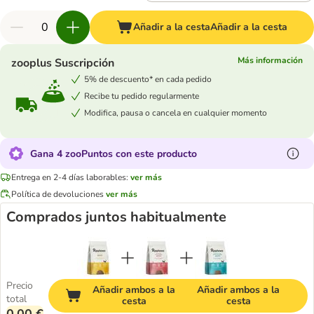
Añadir a la cesta
Añadir a la cesta
Más información
zooplus Suscripción
5% de descuento* en cada pedido
Recibe tu pedido regularmente
Modifica, pausa o cancela en cualquier momento
Gana 4 zooPuntos con este producto
Entrega en 2-4 días laborables:
ver más
Política de devoluciones
ver más
Comprados juntos habitualmente
Precio
Añadir ambos a la
Añadir ambos a la
total
cesta
cesta