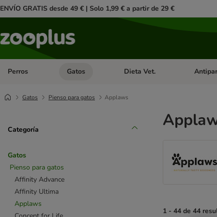
ENVÍO GRATIS desde 49 € | Solo 1,99 € a partir de 29 €
Perros
Gatos
Dieta Vet.
Antipar
Menú de categoria abierto: Perros
Menú de categoria abierto: Gatos
Menú de ca
Gatos
Pienso para gatos
Applaws
Applaw
Categoría
Gatos
Pienso para gatos
Affinity Advance
Affinity Ultima
Applaws
1 - 44 de 44 resu
Concept for Life