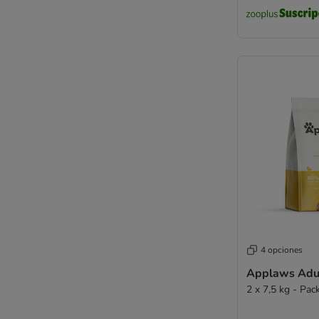
Royal Canin
Prolife
Royal Canin Feline Veterinary & Expert
Sanabelle
Schesir
Simpsons Premium
Smilla
Smilla Veterinary Diet
Smølke
SPECIFIC
Taste of the Wild
Thrive PremiumPlus
Trovet
Venandi Animal
4 opciones
Virbac Veterinary HPM
Whiskas
Applaws Adul
2 x 7,5 kg - Pac
Wiejska Zagroda
Wild Freedom