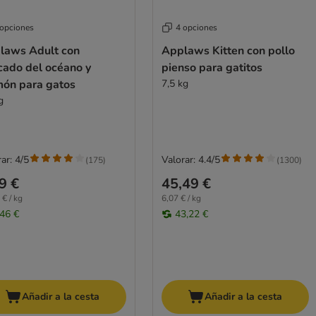
 opciones
4 opciones
laws Adult con
Applaws Kitten con pollo
cado del océano y
pienso para gatitos
món para gatos
7,5 kg
g
ar: 4/5
Valorar: 4.4/5
(
175
)
(
1300
)
9 €
45,49 €
 € / kg
6,07 € / kg
,46 €
43,22 €
Añadir a la cesta
Añadir a la cesta