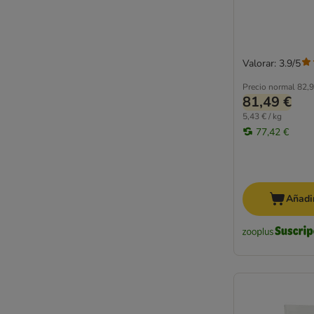
Yarrah
Valorar: 3.9/5
Precio normal
82,9
81,49 €
5,43 € / kg
77,42 €
Añadir