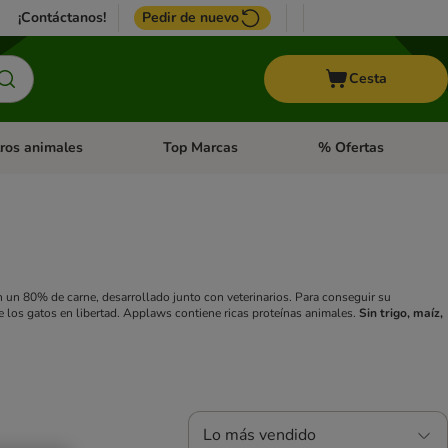
¡Contáctanos!
Pedir de nuevo
Cesta
ros animales
Top Marcas
% Ofertas
: Roedores y +
de categoria abierto: Pájaros
Menú de categoria abierto: Otros animales
Menú de categoria abie
 un 80% de carne, desarrollado junto con veterinarios. Para conseguir su
 los gatos en libertad. Applaws contiene ricas proteínas animales.
Sin trigo, maíz,
Lo más vendido