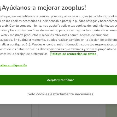
¡Ayúdanos a mejorar zooplus!
ve been changed
stra página web utilizamos cookies, píxeles y otras tecnologías (en adelante, cookies
 de las cookies necesarias es indispensable para que puedas navegar y hacer comp
a web. Con tu consentimiento, nos gustaría activar las cookies de rendimiento, las c
nales y las cookies con fines de marketing para poder mejorar tu experiencia en nues
 web y mostrarte productos y servicios relevantes para ti, además de anuncios
alizados. En cualquier momento, puedes realizar cambios en la sección de preferenc
nalizar configuración). Puedes encontrar más información sobre los responsables d
iento de los datos, sobre los datos personales que tratamos y sobre el propósito de 
iento en la sección de preferencias.
Política de protección de datos
alizar configuración
Aceptar y continuar
4 opciones
Ac
a
t con pollo y
Applaws Adult con pollo y
Solo cookies estrictamente necesarias
gatos
salmón para gatos
2 kg