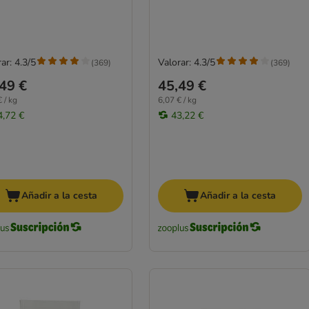
ar: 4.3/5
Valorar: 4.3/5
(
369
)
(
369
)
49 €
45,49 €
 / kg
6,07 € / kg
4,72 €
43,22 €
Añadir a la cesta
Añadir a la cesta