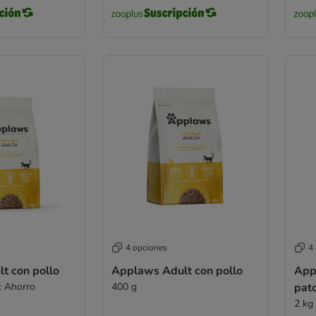
4 opciones
4
t con pollo
Applaws Adult con pollo
App
k Ahorro
400 g
pat
2 kg