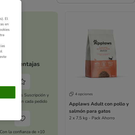
). El
ras en
ookies
tra
ias
el
este
Tus ventajas
4 opciones
tiva zooplus Suscripción y
horra 5 % en cada pedido
Applaws Adult con pollo y
salmón para gatos
2 x 7,5 kg - Pack Ahorro
Con la confianza de +10