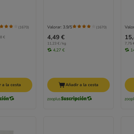
Valorar: 3.9/5
Valor
(
1670
)
(
1670
)
4,49 €
15,
8 €
11,23 € / kg
7,75 €
4,27 €
1
 a la cesta
Añadir a la cesta