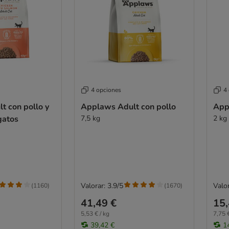
4 opciones
4
t con pollo y
Applaws Adult con pollo
App
gatos
7,5 kg
2 kg
Valorar: 3.9/5
Valor
(
1160
)
(
1670
)
41,49 €
15,
5,53 € / kg
7,75 €
39,42 €
1