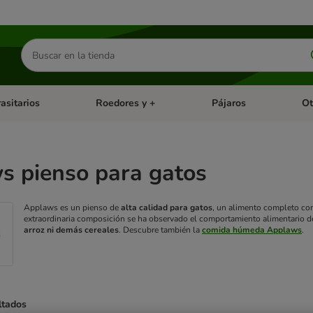
Buscar
productos
asitarios
Roedores y +
Pájaros
Ot
tegoria abierto: Dieta Vet.
Menú de categoria abierto: Antiparasitarios
Menú de categoria abierto
Menú 
s pienso para gatos
Applaws es un pienso de
alta calidad para gatos
, un alimento completo con
extraordinaria composición se ha observado el comportamiento alimentario de
arroz ni demás cereales
.
Descubre también la
comida húmeda Applaws
.
ltados