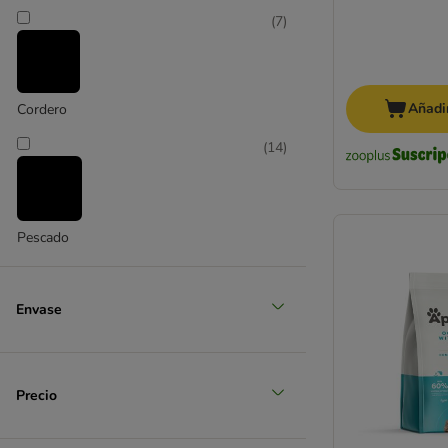
PURINA Friskies
(
7
)
GranataPet
Green Petfood
Greenwoods
Happy Cat
Añadir
Cordero
Hill's Prescription Diet Feline
(
14
)
Hill's Science Plan
IAMS
animonda Integra Protect
James Wellbeloved
Pescado
Josera
(
39
)
Kattovit
Kitekat
Envase
Leonardo
Pollo
Lily's Kitchen
Lucky Lou
(
2
)
Precio
MAC´s
Markus-Mühle