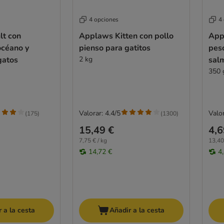
4 opciones
4
t con
Applaws Kitten con pollo
App
océano y
pienso para gatitos
pes
gatos
2 kg
sal
350 
Valorar: 4.4/5
Valor
(
175
)
(
1300
)
15,49 €
4,6
7,75 € / kg
13,40
14,72 €
4
 a la cesta
Añadir a la cesta