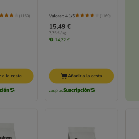
Valorar: 4.1/5
(
1160
)
(
1160
)
15,49 €
7,75 € / kg
14,72 €
 a la cesta
Añadir a la cesta