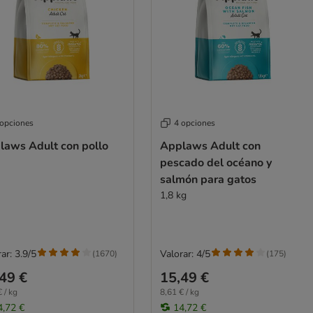
 opciones
4 opciones
laws Adult con pollo
Applaws Adult con
pescado del océano y
salmón para gatos
1,8 kg
ar: 3.9/5
Valorar: 4/5
(
1670
)
(
175
)
49 €
15,49 €
 / kg
8,61 € / kg
4,72 €
14,72 €