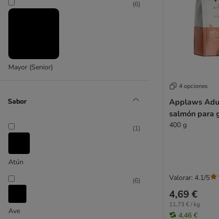
Butcher’s
(
6
)
Calibra
Carnilove
Catit
PURINA Cat Chow
Cat´s Love
Mayor (Senior)
Concept for Life
Concept for Life Veterinary Diet
4 opciones
Cosma
Sabor
Applaws Adul
Crave
salmón para 
Dogs'n Tiger
400 g
(
1
)
Encore
Eukanuba
Farmina N&D
Atún
Feringa
Valorar: 4.1/5
(
6
)
Fitmin
4,69 €
Fokker
11,73 € / kg
Forza10
Ave
4,46 €