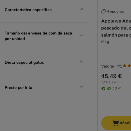
MjAMjAM
Queso
MERA
Característica específica
4 opciones
Monge
Applaws Adul
Natural Greatness
pescado del 
Natural Greatness Diet Vet
Tamaño del envase de comida seca
salmón para 
Natural Trainer
por unidad
6 kg
Nature's Variety
Nutriplus
Nutrivet
Dieta especial gatos
Valorar: 4/5
Optimanova
Pan Mięsko
45,49 €
Perfect Fit
7,58 € / kg
Precio por kilo
43,22 €
Porta 21
PURINA PRO PLAN Veterinary Diets
PURINA ONE
PURINA PRO PLAN
Purizon
Añadir
Rosie's Farm