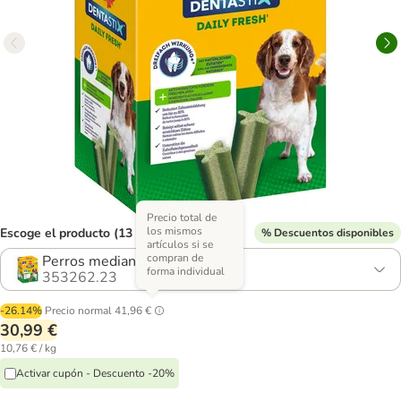
Precio total de
los mismos
Escoge el producto (13 opciones)
% Descuentos disponibles
artículos si se
compran de
Perros medianos (112 uds.)
forma individual
353262.23
-26.14%
Precio normal
41,96 €
30,99 €
10,76 € / kg
Activar cupón - Descuento -20%