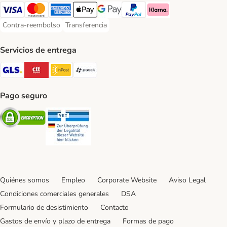
Visa Payment Method
Mastercard Payment Method
American Express Payment Method
Apple Pay Payment Method
Google Pay Payment Method
PayPal Payment Method
Klarna Payment Method
Contra-reembolso
Transferencia
Contra-reembolso Payment Method
Transferencia Payment Method
Servicios de entrega
GLS Shipping Method
CTTExpress Shipping Method
InPost Shipping Method
paack Shipping Method
Pago seguro
Security
Security
Quiénes somos
Empleo
Corporate Website
Aviso Legal
Condiciones comerciales generales
DSA
Formulario de desistimiento
Contacto
Gastos de envío y plazo de entrega
Formas de pago