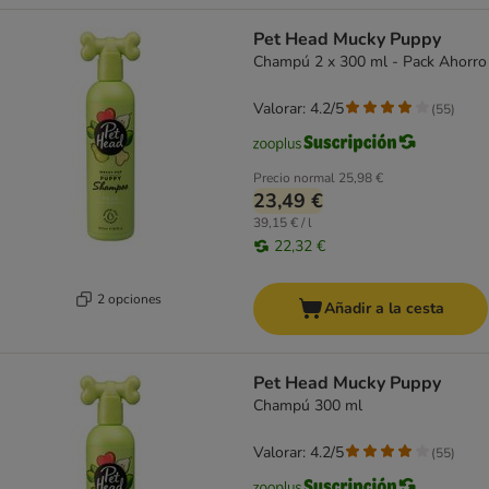
Pet Head Mucky Puppy
Champú 2 x 300 ml - Pack Ahorro
Valorar: 4.2/5
(
55
)
Precio normal
25,98 €
23,49 €
39,15 € / l
22,32 €
2 opciones
Añadir a la cesta
Pet Head Mucky Puppy
Champú 300 ml
Valorar: 4.2/5
(
55
)