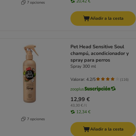
20,42 €
7 opciones
Añadir a la cesta
Pet Head Sensitive Soul
champú, acondicionador y
spray para perros
Spray 300 ml
Valorar: 4.2/5
(
116
)
12,99 €
43,30 € / l
12,34 €
7 opciones
Añadir a la cesta