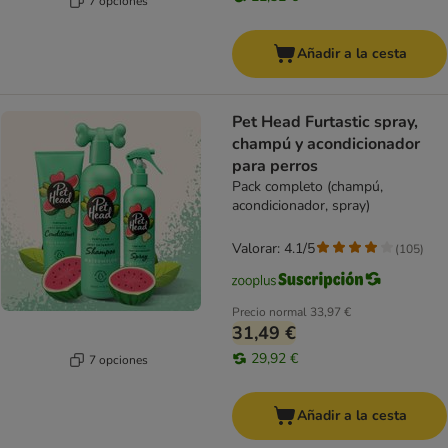
7 opciones
Añadir a la cesta
Pet Head Furtastic spray,
champú y acondicionador
para perros
Pack completo (champú,
acondicionador, spray)
Valorar: 4.1/5
(
105
)
Precio normal
33,97 €
31,49 €
29,92 €
7 opciones
Añadir a la cesta