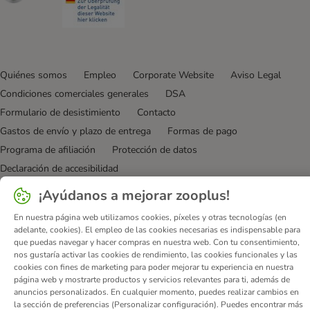
Quiénes somos
Empleo
Corporate Website
Aviso Legal
Condiciones comerciales generales
DSA
Formulario de desistimiento
Contacto
Gastos de envío y plazo de entrega
Formas de pago
Programa de afiliación
Protección de datos
Declaración de accesibilidad
¡Ayúdanos a mejorar zooplus!
© zooplus SE
2026
En nuestra página web utilizamos cookies, píxeles y otras tecnologías (en
adelante, cookies). El empleo de las cookies necesarias es indispensable para
que puedas navegar y hacer compras en nuestra web. Con tu consentimiento,
nos gustaría activar las cookies de rendimiento, las cookies funcionales y las
cookies con fines de marketing para poder mejorar tu experiencia en nuestra
página web y mostrarte productos y servicios relevantes para ti, además de
anuncios personalizados. En cualquier momento, puedes realizar cambios en
la sección de preferencias (Personalizar configuración). Puedes encontrar más