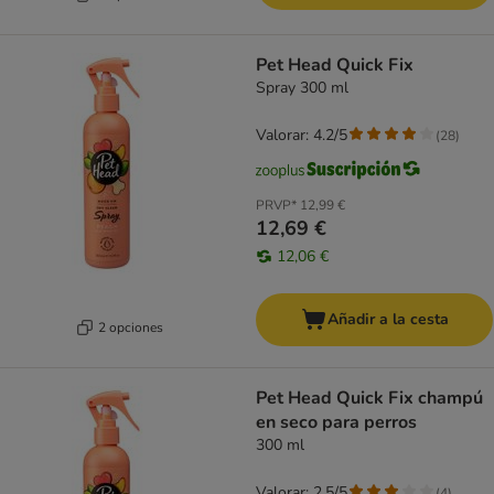
Pet Head Quick Fix
Spray 300 ml
Valorar: 4.2/5
(
28
)
PRVP*
12,99 €
12,69 €
12,06 €
Añadir a la cesta
2 opciones
Pet Head Quick Fix champú
en seco para perros
300 ml
Valorar: 2.5/5
(
4
)