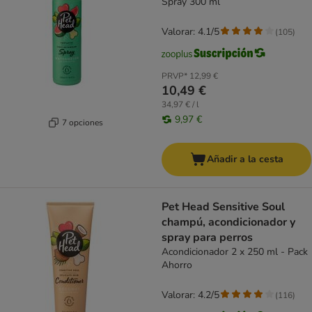
Spray 300 ml
Valorar: 4.1/5
(
105
)
PRVP*
12,99 €
10,49 €
34,97 € / l
9,97 €
7 opciones
Añadir a la cesta
Pet Head Sensitive Soul
champú, acondicionador y
spray para perros
Acondicionador 2 x 250 ml - Pack
Ahorro
Valorar: 4.2/5
(
116
)