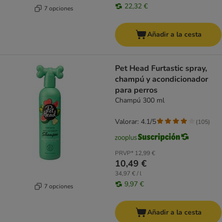
22,32 €
7 opciones
Añadir a la cesta
Pet Head Furtastic spray,
champú y acondicionador
para perros
Champú 300 ml
Valorar: 4.1/5
(
105
)
PRVP*
12,99 €
10,49 €
34,97 € / l
9,97 €
7 opciones
Añadir a la cesta