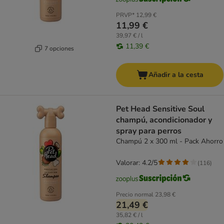
PRVP*
12,99 €
11,99 €
39,97 € / l
11,39 €
7 opciones
Añadir a la cesta
Pet Head Sensitive Soul
champú, acondicionador y
spray para perros
Champú 2 x 300 ml - Pack Ahorro
Valorar: 4.2/5
(
116
)
Precio normal
23,98 €
21,49 €
35,82 € / l