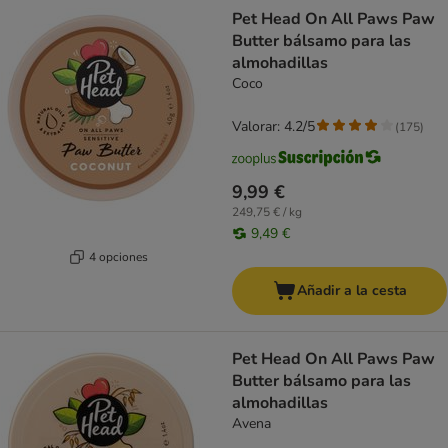
product items have been changed
Pet Head On All Paws Paw
Butter bálsamo para las
almohadillas
Coco
Valorar: 4.2/5
(
175
)
9,99 €
249,75 € / kg
9,49 €
4 opciones
Añadir a la cesta
Pet Head On All Paws Paw
Butter bálsamo para las
almohadillas
Avena