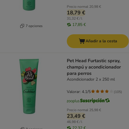
Precio normal
20,98 €
18,79 €
31,32 € / l
17,85 €
7 opciones
Añadir a la cesta
Pet Head Furtastic spray,
champú y acondicionador
para perros
Acondicionador 2 x 250 ml
Valorar: 4.1/5
(
105
)
Precio normal
25,98 €
23,49 €
46,98 € / l
22,32 €