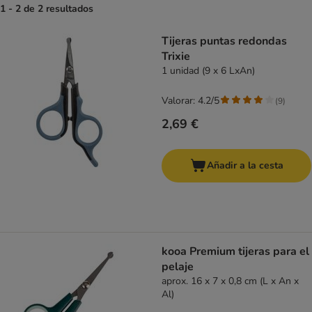
1 - 2 de 2 resultados
product items have been changed
Tijeras puntas redondas
Trixie
1 unidad (9 x 6 LxAn)
Valorar: 4.2/5
(
9
)
2,69 €
Añadir a la cesta
kooa Premium tijeras para el
pelaje
aprox. 16 x 7 x 0,8 cm (L x An x
Al)