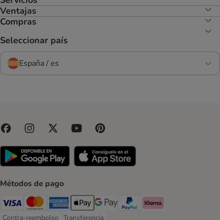
Ventajas
Compras
Seleccionar país
España / es
Métodos de pago
Visa Payment Method
Mastercard Payment Method
American Express Payment Method
Apple Pay Payment Method
Google Pay Payment Method
PayPal Payment Method
Klarna Payment Method
Contra-reembolso
Transferencia