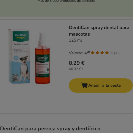
Más de 8.000 productos disponibles
DentiCan spray dental para
mascotas
125 ml
Valorar: 4/5
(
13
)
8,29 €
66,32 € / l
Añadir a la cesta
DentiCan para perros: spray y dentífrico