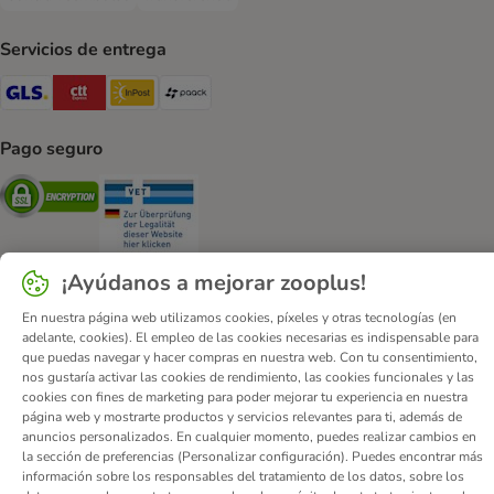
Contra-reembolso Payment Method
Transferencia Payment Method
Servicios de entrega
GLS Shipping Method
CTTExpress Shipping Method
InPost Shipping Method
paack Shipping Method
Pago seguro
Security
Security
¡Ayúdanos a mejorar zooplus!
En nuestra página web utilizamos cookies, píxeles y otras tecnologías (en
Quiénes somos
Empleo
Corporate Website
Aviso Legal
adelante, cookies). El empleo de las cookies necesarias es indispensable para
que puedas navegar y hacer compras en nuestra web. Con tu consentimiento,
Condiciones comerciales generales
DSA
nos gustaría activar las cookies de rendimiento, las cookies funcionales y las
Formulario de desistimiento
Contacto
cookies con fines de marketing para poder mejorar tu experiencia en nuestra
página web y mostrarte productos y servicios relevantes para ti, además de
Gastos de envío y plazo de entrega
Formas de pago
anuncios personalizados. En cualquier momento, puedes realizar cambios en
Programa de afiliación
Protección de datos
la sección de preferencias (Personalizar configuración). Puedes encontrar más
información sobre los responsables del tratamiento de los datos, sobre los
Declaración de accesibilidad