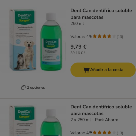
product items have been changed
DentiCan dentífrico soluble
para mascotas
250 ml
Valorar: 4/5
(
13
)
9,79 €
39,16 € / l
Añadir a la cesta
2 opciones
DentiCan dentífrico soluble
para mascotas
2 x 250 ml - Pack Ahorro
Valorar: 4/5
(
13
)