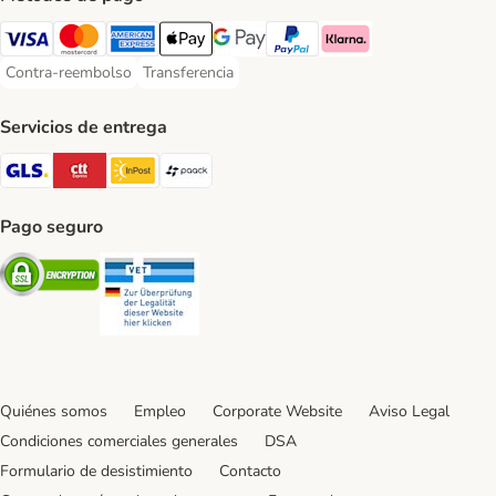
Visa Payment Method
Mastercard Payment Method
American Express Payment Method
Apple Pay Payment Method
Google Pay Payment Method
PayPal Payment Method
Klarna Payment Method
Contra-reembolso
Transferencia
Contra-reembolso Payment Method
Transferencia Payment Method
Servicios de entrega
GLS Shipping Method
CTTExpress Shipping Method
InPost Shipping Method
paack Shipping Method
Pago seguro
Security
Security
Quiénes somos
Empleo
Corporate Website
Aviso Legal
Condiciones comerciales generales
DSA
Formulario de desistimiento
Contacto