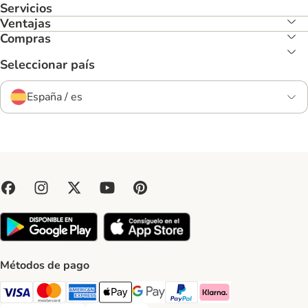
Servicios
Ventajas
Compras
Seleccionar país
España / es
Métodos de pago
Visa Payment Method
Mastercard Payment Method
American Express Payment Method
Apple Pay Payment Method
Google Pay Payment Method
PayPal Payment Method
Klarna Payment Method