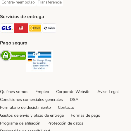
Contra-reembolso
Transferencia
Contra-reembolso Payment Method
Transferencia Payment Method
Servicios de entrega
GLS Shipping Method
CTTExpress Shipping Method
InPost Shipping Method
paack Shipping Method
Pago seguro
Security
Security
Quiénes somos
Empleo
Corporate Website
Aviso Legal
Condiciones comerciales generales
DSA
Formulario de desistimiento
Contacto
Gastos de envío y plazo de entrega
Formas de pago
Programa de afiliación
Protección de datos