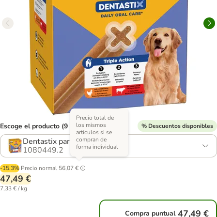
Precio total de
los mismos
Escoge el producto (9 opciones)
% Descuentos disponibles
artículos si se
compran de
Dentastix para perros grandes
forma individual
1080449.2
-15.3%
Precio normal
56,07 €
47,49 €
7,33 € / kg
47,49 €
Compra puntual