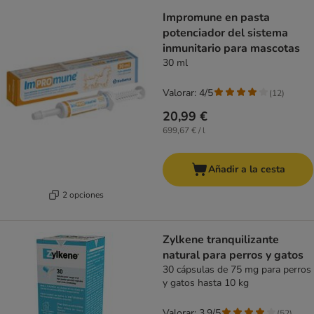
Impromune en pasta
potenciador del sistema
inmunitario para mascotas
30 ml
Valorar: 4/5
(
12
)
20,99 €
699,67 € / l
Añadir a la cesta
2 opciones
Zylkene tranquilizante
natural para perros y gatos
30 cápsulas de 75 mg para perros
y gatos hasta 10 kg
Valorar: 3.9/5
(
52
)