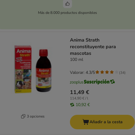
Más de 8.000 productos disponibles
Anima Strath
reconstituyente para
mascotas
100 ml
Valorar: 4.3/5
(
34
)
11,49 €
114,90 € / l
10,92 €
3 opciones
Añadir a la cesta