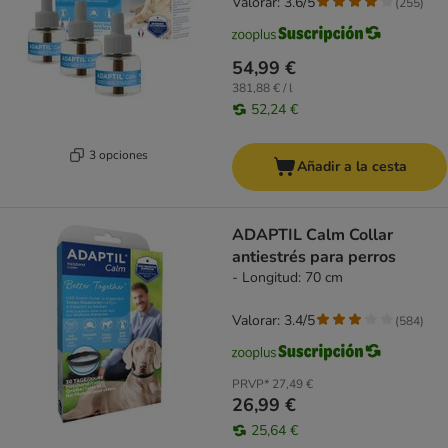
Valorar: 3.6/5
(
255
)
54,99 €
381,88 € / l
52,24 €
3 opciones
Añadir a la cesta
ADAPTIL Calm Collar
antiestrés para perros
- Longitud: 70 cm
Valorar: 3.4/5
(
584
)
PRVP*
27,49 €
26,99 €
25,64 €