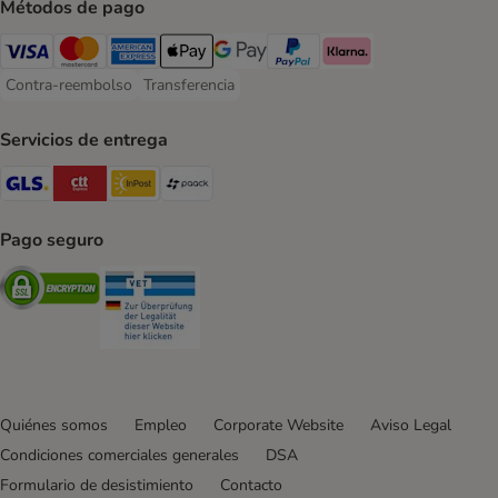
Métodos de pago
Visa Payment Method
Mastercard Payment Method
American Express Payment Method
Apple Pay Payment Method
Google Pay Payment Method
PayPal Payment Method
Klarna Payment Method
Contra-reembolso
Transferencia
Contra-reembolso Payment Method
Transferencia Payment Method
Servicios de entrega
GLS Shipping Method
CTTExpress Shipping Method
InPost Shipping Method
paack Shipping Method
Pago seguro
Security
Security
Quiénes somos
Empleo
Corporate Website
Aviso Legal
Condiciones comerciales generales
DSA
Formulario de desistimiento
Contacto