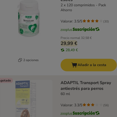
2 x 120 comprimidos - Pack
Ahorro
Valorar: 3.5/5
(
30
)
Precio normal
32,58 €
29,99 €
28,49 €
2 opciones
Añadir a la cesta
gotado
ADAPTIL Transport Spray
antiestrés para perros
60 ml
Valorar: 3.3/5
(
56
)