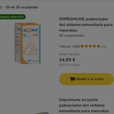
1 - 20 de 20 resultados
product items have been changed
ooplus selección
IMPROMUNE potenciador
del sistema inmunitario para
mascotas
40 comprimidos
Valorar: 4.8/5
(
33
)
PRVP*
46,99 €
34,99 €
0,87 € / unidad
Añadir a la cesta
Impromune en pasta
potenciador del sistema
inmunitario para mascotas