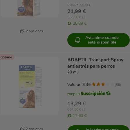
PRVP*
22,29 €
21,99 €
366,50 € / l
20,89 €
2 opciones
Avisadme cuando
esté disponible
gotado
ADAPTIL Transport Spray
antiestrés para perros
20 ml
Valorar: 3.3/5
(
56
)
13,29 €
664,50 € / l
12,63 €
2 opciones
Avisadme cuando