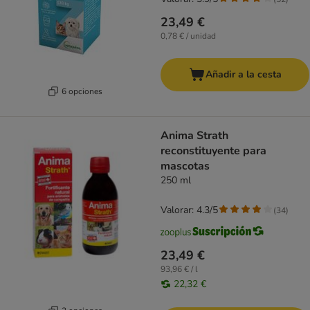
23,49 €
0,78 € / unidad
Añadir a la cesta
6 opciones
Anima Strath
reconstituyente para
mascotas
250 ml
Valorar: 4.3/5
(
34
)
23,49 €
93,96 € / l
22,32 €