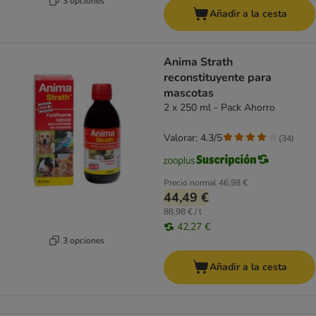
3 opciones
Añadir a la cesta
Anima Strath
reconstituyente para
mascotas
2 x 250 ml - Pack Ahorro
Valorar: 4.3/5
(
34
)
Precio normal
46,98 €
44,49 €
88,98 € / l
42,27 €
3 opciones
Añadir a la cesta