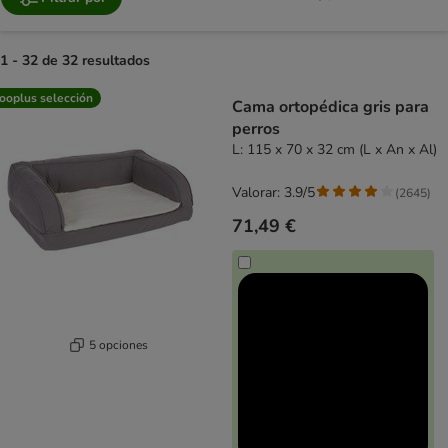
1 - 32 de 32 resultados
product items have been changed
ooplus selección
Cama ortopédica gris para
perros
L: 115 x 70 x 32 cm (L x An x Al)
Valorar: 3.9/5
(
2645
)
71,49 €
5 opciones