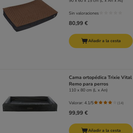
90 x 60 x 15 cm (L x An x Al)
Sin valoraciones
80,99 €
Añadir a la cesta
Cama ortopédica Trixie Vital
Remo para perros
110 x 80 cm (L x An)
Valorar: 4.1/5
(
14
)
99,99 €
Añadir a la cesta