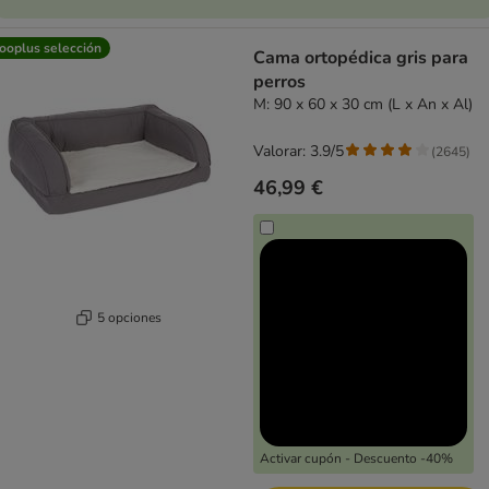
ooplus selección
Cama ortopédica gris para
perros
M: 90 x 60 x 30 cm (L x An x Al)
Valorar: 3.9/5
(
2645
)
46,99 €
5 opciones
Activar cupón - Descuento -40%