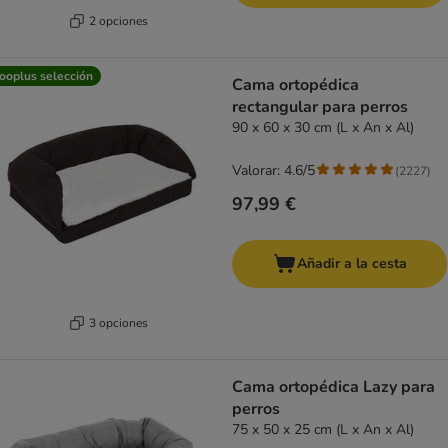
2 opciones
ooplus selección
Cama ortopédica
rectangular para perros
90 x 60 x 30 cm (L x An x Al)
Valorar: 4.6/5
(
2227
)
97,99 €
Añadir a la cesta
3 opciones
Cama ortopédica Lazy para
perros
75 x 50 x 25 cm (L x An x Al)