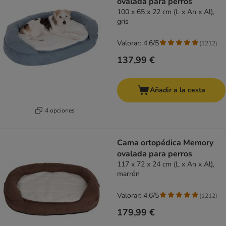
ovalada para perros
100 x 65 x 22 cm (L x An x Al),
gris
Valorar: 4.6/5
(
1212
)
137,99 €
Añadir a la cesta
4 opciones
Cama ortopédica Memory
ovalada para perros
117 x 72 x 24 cm (L x An x Al),
marrón
Valorar: 4.6/5
(
1212
)
179,99 €