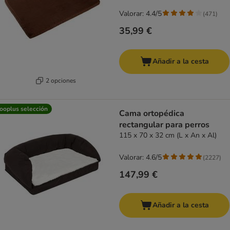
Valorar: 4.4/5
(
471
)
35,99 €
Añadir a la cesta
2 opciones
ooplus selección
Cama ortopédica
rectangular para perros
115 x 70 x 32 cm (L x An x Al)
Valorar: 4.6/5
(
2227
)
147,99 €
Añadir a la cesta