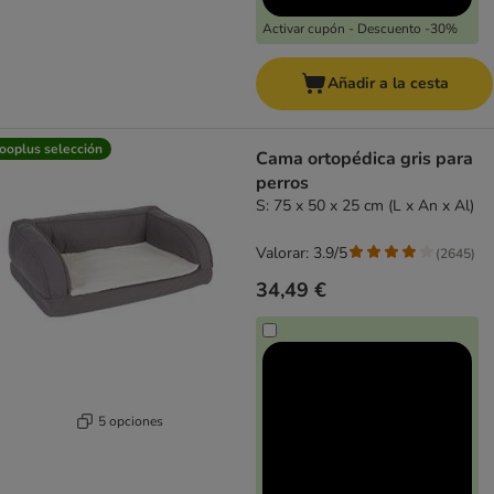
Activar cupón - Descuento -30%
Añadir a la cesta
ooplus selección
Cama ortopédica gris para
perros
S: 75 x 50 x 25 cm (L x An x Al)
Valorar: 3.9/5
(
2645
)
34,49 €
5 opciones