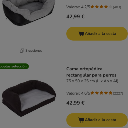
Valorar: 4.2/5
(
403
)
42,99 €
Añadir a la cesta
3 opciones
ooplus selección
Cama ortopédica
rectangular para perros
75 x 50 x 25 cm (L x An x Al)
Valorar: 4.6/5
(
2227
)
42,99 €
Añadir a la cesta