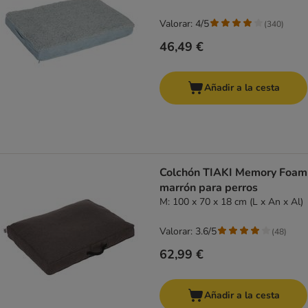
Valorar: 4/5
(
340
)
46,49 €
Añadir a la cesta
Colchón TIAKI Memory Foam
marrón para perros
M: 100 x 70 x 18 cm (L x An x Al)
Valorar: 3.6/5
(
48
)
62,99 €
Añadir a la cesta