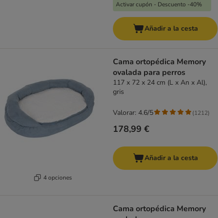
Activar cupón - Descuento -40%
Añadir a la cesta
Cama ortopédica Memory
ovalada para perros
117 x 72 x 24 cm (L x An x Al),
gris
Valorar: 4.6/5
(
1212
)
178,99 €
Añadir a la cesta
4 opciones
Cama ortopédica Memory