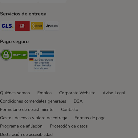
Contra-reembolso Payment Method
Transferencia Payment Method
Servicios de entrega
GLS Shipping Method
CTTExpress Shipping Method
InPost Shipping Method
paack Shipping Method
Pago seguro
Security
Security
Quiénes somos
Empleo
Corporate Website
Aviso Legal
Condiciones comerciales generales
DSA
Formulario de desistimiento
Contacto
Gastos de envío y plazo de entrega
Formas de pago
Programa de afiliación
Protección de datos
Declaración de accesibilidad