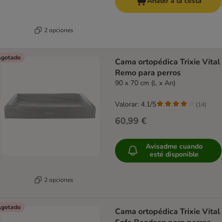
Añadir a la cesta
2 opciones
gotado
Cama ortopédica Trixie Vital
Remo para perros
90 x 70 cm (L x An)
Valorar: 4.1/5
(
14
)
60,99 €
Avisadme cuando
esté disponible
2 opciones
gotado
Cama ortopédica Trixie Vital