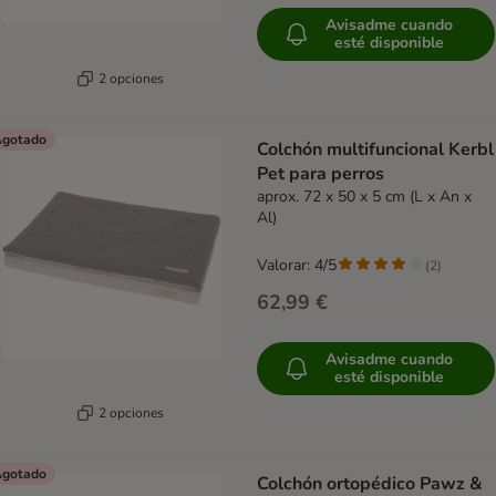
Avisadme cuando
esté disponible
2 opciones
gotado
Colchón multifuncional Kerbl
Pet para perros
aprox. 72 x 50 x 5 cm (L x An x
Al)
Valorar: 4/5
(
2
)
62,99 €
Avisadme cuando
esté disponible
2 opciones
gotado
Colchón ortopédico Pawz &