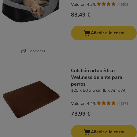
Valorar: 4.2/5
(
403
)
83,49 €
Añadir a la cesta
3 opciones
Colchón ortopédico
Wellness de ante para
perros
120 x 90 x 6 cm (L x An x Al)
Valorar: 4.4/5
(
471
)
73,99 €
Añadir a la cesta