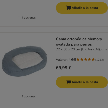
Añadir a la cesta
4 opciones
Cama ortopédica Memory
ovalada para perros
72 x 50 x 20 cm (L x An x Al), gris
Valorar: 4.6/5
(
1212
)
69,99 €
Añadir a la cesta
4 opciones