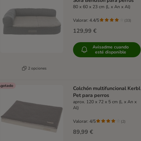
Sofa Bendson para perros
80 x 60 x 23 cm (L x An x Al)
Valorar: 4.4/5
(
33
)
129,99 €
Avisadme cuando
esté disponible
2 opciones
gotado
Colchón multifuncional Kerbl
Pet para perros
aprox. 120 x 72 x 5 cm (L x An x
Al)
Valorar: 4/5
(
2
)
89,99 €