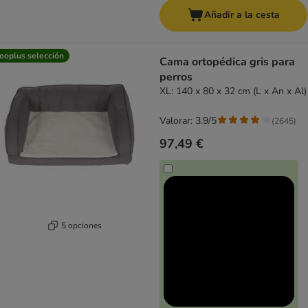
Añadir a la cesta
ooplus selección
Cama ortopédica gris para
perros
XL: 140 x 80 x 32 cm (L x An x Al)
Valorar: 3.9/5
(
2645
)
97,49 €
5 opciones