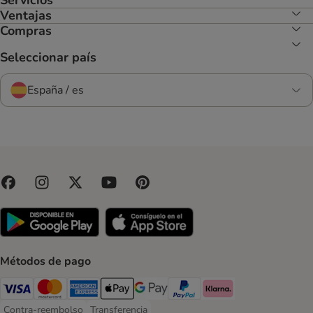
Ventajas
Compras
Seleccionar país
España / es
Métodos de pago
Visa Payment Method
Mastercard Payment Method
American Express Payment Method
Apple Pay Payment Method
Google Pay Payment Method
PayPal Payment Method
Klarna Payment Method
Contra-reembolso
Transferencia