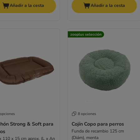
Añadir a la cesta
Añadir a la cesta
zooplus selección
 opciones
8 opciones
chón Strong & Soft para
Cojín Copo para perros
ros
Funda de recambio 125 cm
(Diám), menta
x 110 x 15 cm aprox. (L x An