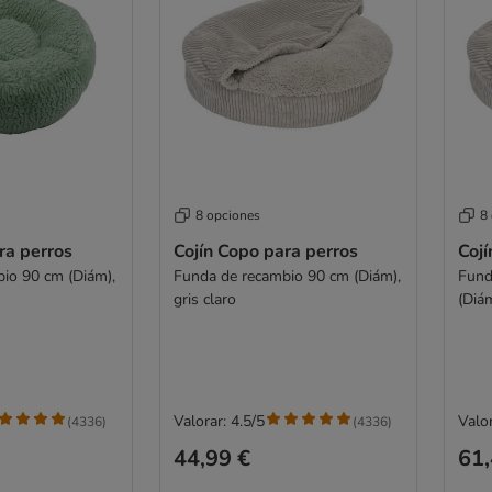
8 opciones
8
ra perros
Cojín Copo para perros
Cojí
io 90 cm (Diám),
Funda de recambio 90 cm (Diám),
Fund
gris claro
(Diám
Valorar: 4.5/5
Valor
(
4336
)
(
4336
)
44,99 €
61,