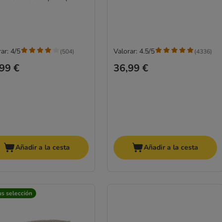
ar: 4/5
Valorar: 4.5/5
(
504
)
(
4336
)
99 €
36,99 €
Añadir a la cesta
Añadir a la cesta
us selección