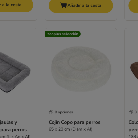
 a la cesta
Añadir a la cesta
zooplus selección
8 opciones
3
jaulas y
Cojín Copo para perros
Col
 para perros
65 x 20 cm (Diám x Al)
per
cm (L x An x Al)
138 