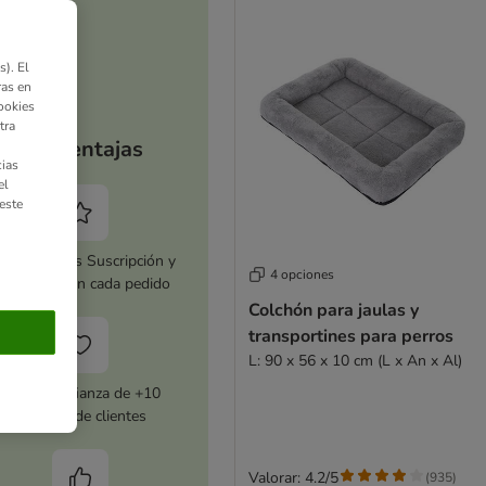
). El
ras en
ookies
tra
Tus ventajas
ias
el
este
tiva zooplus Suscripción y
4 opciones
horra 5 % en cada pedido
Colchón para jaulas y
transportines para perros
L: 90 x 56 x 10 cm (L x An x Al)
Con la confianza de +10
millones de clientes
Valorar: 4.2/5
(
935
)