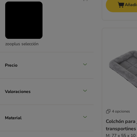
Añadir
(
2
)
zooplus selección
muy grande > 45 kg
Precio
Valoraciones
4 opciones
Material
Colchón para 
transportines
M: 77 x 55 x 10 