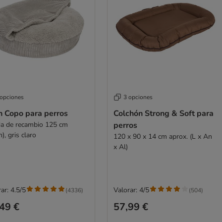
 opciones
3 opciones
n Copo para perros
Colchón Strong & Soft para
a de recambio 125 cm
perros
), gris claro
120 x 90 x 14 cm aprox. (L x An
x Al)
ar: 4.5/5
Valorar: 4/5
(
4336
)
(
504
)
49 €
57,99 €