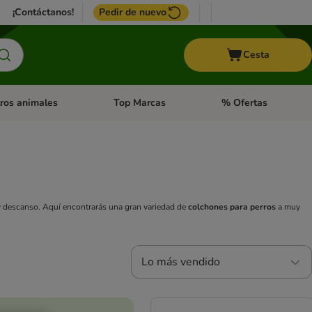
¡Contáctanos!
Pedir de nuevo
Cesta
ros animales
Top Marcas
% Ofertas
: Roedores y +
de categoria abierto: Pájaros
Menú de categoria abierto: Otros animales
Menú de categoria abie
 y descanso. Aquí encontrarás una gran variedad de
colchones para perros
a muy
Lo más vendido