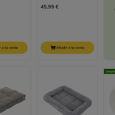
45,99 €
 a la cesta
Añadir a la cesta
zoopl