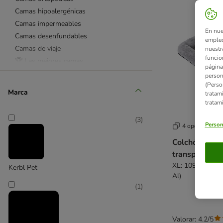
Camas hipoalergénicas
Camas impermeables
En nue
Camas desenfundables
empleo
Camas de viaje
nuestr
funcio
🏆 Las mejores camas
página
Camas rectangulares
person
(Perso
Camas ovaladas
Marca
tratam
Camas redondas
tratam
Camas originales
(
3
)
Cuevas para perros
Person
4 opciones
Colchones
Colchón para 
Cojines
transportines
Camas de plástico
XL: 109 x 69 x 
Kerbl Pet
Sofás
Al)
Cestas
(
1
)
Camas altas
Alfombras para perros
Valorar: 4.2/5
Mantas para perros