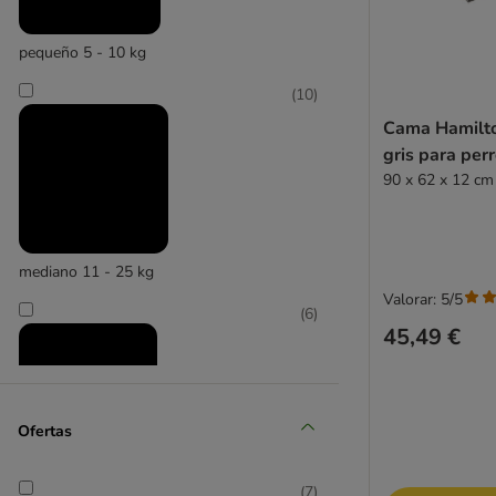
pequeño 5 - 10 kg
(
10
)
Cama Hamilto
gris para per
90 x 62 x 12 cm 
mediano 11 - 25 kg
Valorar: 5/5
(
6
)
45,49 €
Ofertas
grande 26 - 45 kg
(
7
)