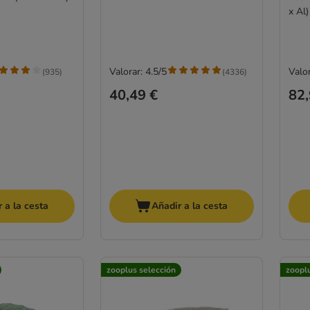
x Al)
Valorar: 4.5/5
Valor
(
935
)
(
4336
)
40,49 €
82,
 a la cesta
Añadir a la cesta
zooplus selección
zoopl