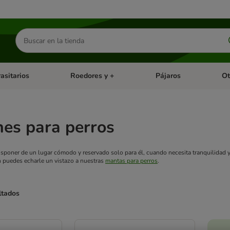
Buscar
productos
asitarios
Roedores y +
Pájaros
Ot
tegoria abierto: Dieta Vet.
Menú de categoria abierto: Antiparasitarios
Menú de categoria abierto
Menú 
es para perros
isponer de un lugar cómodo y reservado solo para él, cuando necesita tranquilidad
 puedes echarle un vistazo a nuestras
mantas para perros
.
ltados
ve been changed