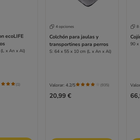
4 opciones
8
n ecoLIFE
Colchón para jaulas y
Cojí
ros
transportines para perros
90 x
(L x An x Al)
S: 64 x 55 x 10 cm (L x An x Al)
(
1
)
Valorar: 4.2/5
Valor
(
935
)
20,99 €
66,