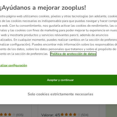
¡Ayúdanos a mejorar zooplus!
stra página web utilizamos cookies, píxeles y otras tecnologías (en adelante, cookies
 de las cookies necesarias es indispensable para que puedas navegar y hacer comp
a web. Con tu consentimiento, nos gustaría activar las cookies de rendimiento, las c
nales y las cookies con fines de marketing para poder mejorar tu experiencia en nues
 web y mostrarte productos y servicios relevantes para ti, además de anuncios
alizados. En cualquier momento, puedes realizar cambios en la sección de preferenc
nalizar configuración). Puedes encontrar más información sobre los responsables d
iento de los datos, sobre los datos personales que tratamos y sobre el propósito de 
iento en la sección de preferencias.
Política de protección de datos
Ac
alizar configuración
3 opciones
a
jaulas y
Colchón Strong & Soft para
Aceptar y continuar
 para perros
perros
10 cm (L x An x
100 x 70 x 13 cm aprox. (L x An
x Al)
Solo cookies estrictamente necesarias
Valorar: 4/5
(
935
)
(
504
)