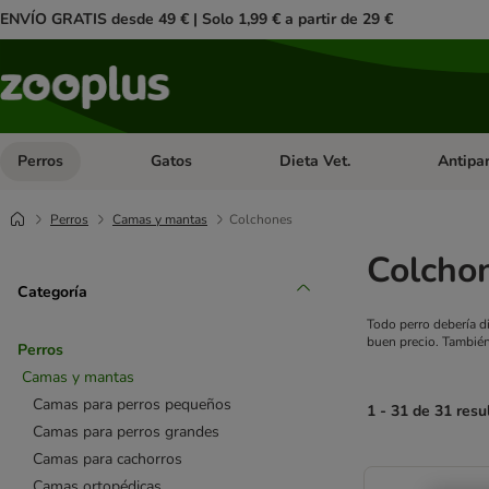
ENVÍO GRATIS desde 49 € | Solo 1,99 € a partir de 29 €
Perros
Gatos
Dieta Vet.
Antipar
Menú de categoria abierto: Perros
Menú de categoria abierto: Gatos
Menú de ca
Perros
Camas y mantas
Colchones
Colchon
Categoría
Todo perro debería d
buen precio. También
Perros
Camas y mantas
Camas para perros pequeños
1 - 31 de 31 resu
Camas para perros grandes
Camas para cachorros
product items ha
Camas ortopédicas