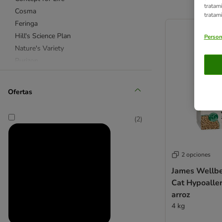
tratam
Cosma
tratam
product items ha
Feringa
Hill's Science Plan
Person
Nature's Variety
Purizon
Rosie's Farm
Royal Canin
Ofertas
Smilla
Smilla Veterinary Diet
(
2
)
Taste of the Wild
Wild Freedom
Esterilizados
2 opciones
Sin cereales
James Wellbe
Hipoalergénica
Cat Hypoaller
Natural
arroz
Light
4 kg
Bolas de pelo
Gatitos