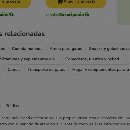
 a la cesta
Añadir a la cesta
s relacionadas
tos
Comida húmeda
Arena para gatos
Snacks y golosinas p
Vitaminas y suplementos dietéticos
Comederos, fuentes y bebederos
s
Camas
Transporte de gatos
Hogar y complementos para ti
mos 30 días.
enviarte publicidad directa sobre sus propios productos o servicios simil
acto con el servicio de atención al cliente de zooplus. Más información 