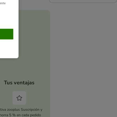
este
Tus ventajas
tiva zooplus Suscripción y
horra 5 % en cada pedido