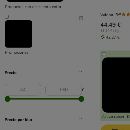
Productos con descuento extra
Sénior
Problemas urinarios
Valorar: 5/5
(
2
)
Problemas renales
44,49 €
Dietas veterinarias
11,12 € / kg
Alimentación mixta
42,27 €
Especial protectoras
Affinity Advance
Promociones
Affinity Advance Veterinary Diets
Affinity Brekkies
Affinity Libra
Precio
Affinity Ultima
Almo Nature
―
€
Animonda
Applaws
Bosch My Friend
Bozita
Activar cupón - 
Precio por kilo
Brit