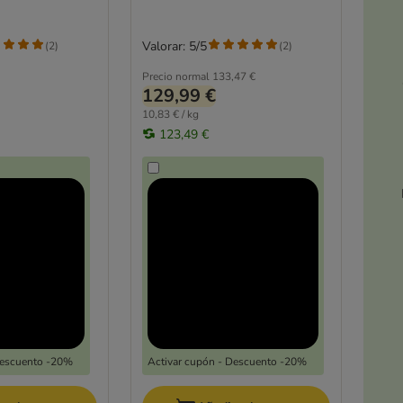
Valorar: 5/5
(
2
)
(
2
)
Precio normal
133,47 €
129,99 €
10,83 € / kg
123,49 €
Descuento -20%
Activar cupón - Descuento -20%