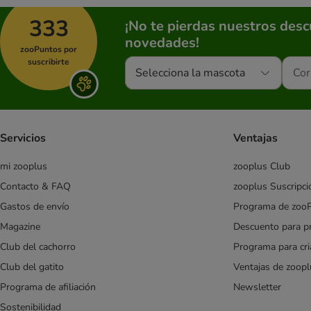
PURINA Friskies
GranataPet
333
¡No te pierdas nuestros des
Green Petfood
novedades!
zooPuntos por
Greenwoods
suscribirte
Selecciona la mascota
Happy Cat
Hill's Prescription Diet Feline
Hill's Science Plan
IAMS
Servicios
Ventajas
animonda Integra Protect
James Wellbeloved
mi zooplus
zooplus Club
Josera
Contacto & FAQ
zooplus Suscripci
Kattovit
Gastos de envío
Programa de zoo
Kitekat
Magazine
Descuento para p
Leonardo
Lily's Kitchen
Club del cachorro
Programa para cr
Lucky Lou
Club del gatito
Ventajas de zoopl
MAC´s
Programa de afiliación
Newsletter
Markus-Mühle
Sostenibilidad