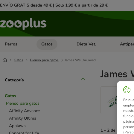
ENVÍO GRATIS desde 49 € | Solo 1,99 € a partir de 29 €
Perros
Gatos
Dieta Vet.
Antipar
Menú de categoria abierto: Perros
Menú de categoria abierto: Gatos
Menú de ca
Gatos
Pienso para gatos
James Wellbeloved
James 
Categoría
Gatos
En nue
Pienso para gatos
empleo
Affinity Advance
nuestr
funcio
Affinity Ultima
página
Applaws
person
1 - 2 de 2 result
(Perso
Concept for Life