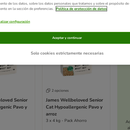
iento de los datos, sobre los datos personales que tratamos y sobre el propósito de 
iento en la sección de preferencias.
Política de protección de datos
ve been changed
alizar configuración
Aceptar y continuar
Solo cookies estrictamente necesarias
2 opciones
loved Senior
James Wellbeloved Senior
genic Pavo y
Cat Hypoallergenic Pavo y
arroz
3 x 4 kg - Pack Ahorro
Ac
a