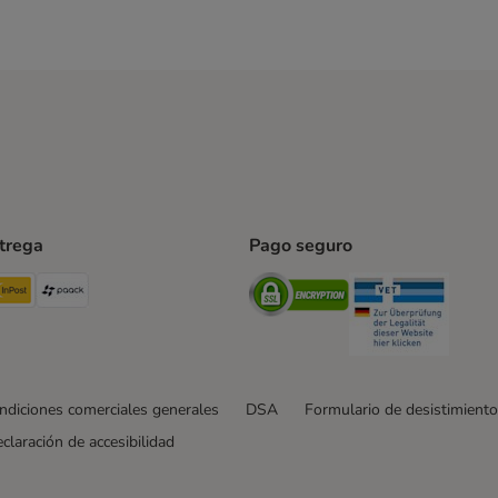
ntrega
Pago seguro
ping Method
TExpress Shipping Method
InPost Shipping Method
paack Shipping Method
Security
Securit
ndiciones comerciales generales
DSA
Formulario de desistimiento
claración de accesibilidad