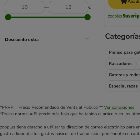
Butcher’s
Añadir
―
€
Calibra
Carnilove
Catit
PURINA Cat Chow
Categoría
Descuento extra
Cat´s Love
Concept for Life
Pienso para ga
Concept for Life Veterinary Diet
Cosma
Rascadores
Crave
Gateras y rede
Dogs'n Tiger
Especial razas
Encore
Eukanuba
Farmina N&D
*PRVP = Precio Recomendado de Venta al Público **
Ver condiciones
Feringa
*Precio normal = El precio más bajo que ha tenido el artículo en los úti
Fitmin
Fokker
zooplus tiene derecho a utilizar tu dirección de correo electrónico para 
Forza10
gasto adicional a los gastos básicos de transmisión, poniéndote en cont