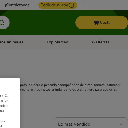
¡Contáctanos!
Pedir de nuevo
Cesta
ros animales
Top Marcas
% Ofertas
: Roedores y +
de categoria abierto: Pájaros
Menú de categoria abierto: Otros animales
Menú de categoria abie
s
es como pavo, pato, cordero o pescado acompañados de arroz, tomate, patatas y
lementos como la achicoria, los arándanos rojos o el romero para apoyar el
). El
ras en
ookies
tra
ias
Lo más vendido
el