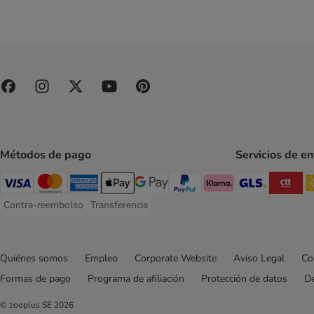
MjAMjAM
MERA
Monge
Natural Greatness
Natural Greatness Diet Vet
Natural Trainer
Nature's Variety
Nutriplus
Nutrivet
Métodos de pago
Servicios de e
Optimanova
GLS Ship
CT
Pan Mięsko
Visa Payment Method
Mastercard Payment Method
American Express Payment Method
Apple Pay Payment Method
Google Pay Payment Method
PayPal Payment Method
Klarna Payment Method
Perfect Fit
Contra-reembolso
Transferencia
Contra-reembolso Payment Method
Transferencia Payment Method
Porta 21
PURINA PRO PLAN Veterinary Diets
PURINA ONE
Quiénes somos
Empleo
Corporate Website
Aviso Legal
Co
PURINA PRO PLAN
Formas de pago
Programa de afiliación
Protección de datos
De
Purizon
Rosie's Farm
© zooplus SE
2026