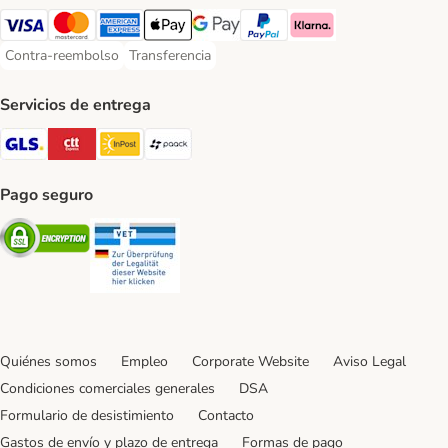
Visa Payment Method
Mastercard Payment Method
American Express Payment Method
Apple Pay Payment Method
Google Pay Payment Method
PayPal Payment Method
Klarna Payment Method
Contra-reembolso
Transferencia
Contra-reembolso Payment Method
Transferencia Payment Method
Servicios de entrega
GLS Shipping Method
CTTExpress Shipping Method
InPost Shipping Method
paack Shipping Method
Pago seguro
Security
Security
Quiénes somos
Empleo
Corporate Website
Aviso Legal
Condiciones comerciales generales
DSA
Formulario de desistimiento
Contacto
Gastos de envío y plazo de entrega
Formas de pago