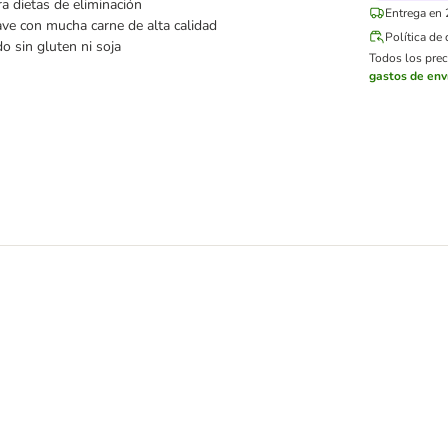
ra dietas de eliminación
Entrega en 
ve con mucha carne de alta calidad
Política de
o sin gluten ni soja
Todos los preci
gastos de env
ght Loss con conejo