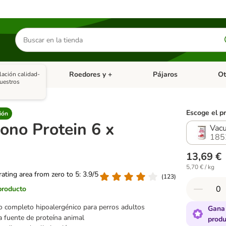
Buscar
productos
asitarios
Roedores y +
Pájaros
Ot
lación calidad-
tegoria abierto: Dieta Vet.
Menú de categoria abierto: Antiparasitarios
Menú de categoria abierto
Menú 
uestros
Escoge el p
ión
ono Protein 6 x
Vac
185
13,69 €
5,70 € / kg
 rating area from zero to 5: 3.9/5
(
123
)
producto
 completo hipoalergénico para perros adultos
Gana 
 fuente de proteína animal
produ