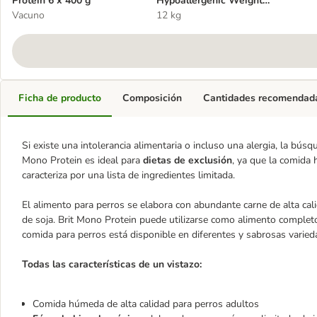
Protein 6 x 400 g
Hypoallergenic Weight
Vacuno
Loss con conejo
12 kg
Ficha de producto
Composición
Cantidades recomendad
Si existe una intolerancia alimentaria o incluso una alergia, la bús
Mono Protein es ideal para
dietas de exclusión
, ya que la comida
caracteriza por una lista de ingredientes limitada.
El alimento para perros se elabora con abundante carne de alta cali
de soja. Brit Mono Protein puede utilizarse como alimento complet
comida para perros está disponible en diferentes y sabrosas varieda
Todas las características de un vistazo:
Comida húmeda de alta calidad para perros adultos