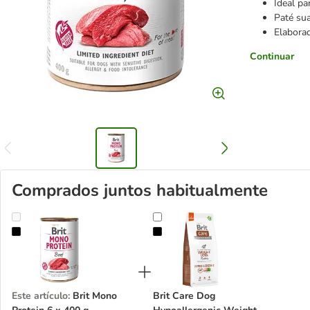
Ideal pa
Paté sua
Elaborad
Continuar
Comprados juntos habitualmente
Brit Mono Protein 6 x 400 g
Brit Care Dog Hypoallergenic Wei
Este artículo
:
Brit Mono
Brit Care Dog