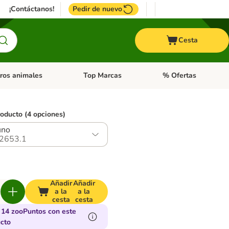
¡Contáctanos!
Pedir de nuevo
Cesta
ros animales
Top Marcas
% Ofertas
: Roedores y +
de categoria abierto: Pájaros
Menú de categoria abierto: Otros animales
Menú de categoria abie
roducto (4 opciones)
uno
2653.1
Añadir
Añadir
a la
a la
cesta
cesta
14 zooPuntos con este
cto