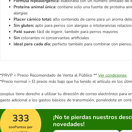
Fórmula hipoalergénica:
elaborada con un número limitado de in
Proteína animal única:
contiene solo una fuente de proteína anim
alergias
Placer cárnico total:
alto contenido de carne para un aroma deli
Sin gluten:
apto para perros con alergias o intolerancias relacio
Paté suave:
fácil de ingerir, también para perros mayores
Sin
colorantes ni conservantes artificiales
Ideal para cada día:
perfecto también para combinar con pienso, 
*PRVP = Precio Recomendado de Venta al Público **
Ver condiciones
*Precio normal = El precio más bajo que ha tenido el artículo en los úti
zooplus tiene derecho a utilizar tu dirección de correo electrónico para 
gasto adicional a los gastos básicos de transmisión, poniéndote en cont
333
¡No te pierdas nuestros des
novedades!
zooPuntos por