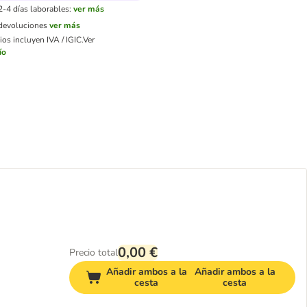
2-4 días laborables:
ver más
 devoluciones
ver más
os incluyen IVA / IGIC.
Ver
ío
0,00 €
Precio total
Añadir ambos a la
Añadir ambos a la
cesta
cesta