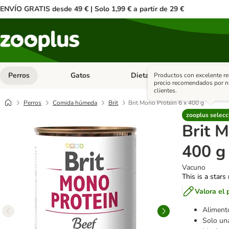
ENVÍO GRATIS desde 49 € | Solo 1,99 € a partir de 29 €
Perros
Gatos
Dieta Vet.
Antipar
Productos con excelente re
Menú de categoria abierto: Perros
Menú de categoria abierto: Gatos
Menú de ca
precio recomendados por n
clientes.
Perros
Comida húmeda
Brit
Brit Mono Protein 6 x 400 g
zooplus selecc
Brit M
400 g
Vacuno
This is a stars
Valora el 
Alimento
Solo una