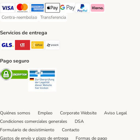
Visa Payment Method
Mastercard Payment Method
American Express Payment Method
Apple Pay Payment Method
Google Pay Payment Method
PayPal Payment Method
Klarna Payment Method
Contra-reembolso
Transferencia
Contra-reembolso Payment Method
Transferencia Payment Method
Servicios de entrega
GLS Shipping Method
CTTExpress Shipping Method
InPost Shipping Method
paack Shipping Method
Pago seguro
Security
Security
Quiénes somos
Empleo
Corporate Website
Aviso Legal
Condiciones comerciales generales
DSA
Formulario de desistimiento
Contacto
Gastos de envío y plazo de entrega
Formas de pago