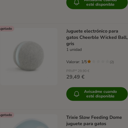
esté disponible
gotado
Juguete electrónico para
gatos Cheerble Wicked Ball,
gris
1 unidad
Valorar: 1/5
(
2
)
PRVP*
29,90 €
29,49 €
Avisadme cuando
esté disponible
gotado
Trixie Slow Feeding Dome
juguete para gatos