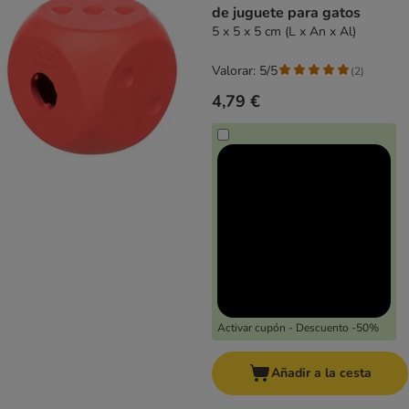
de juguete para gatos
5 x 5 x 5 cm (L x An x Al)
Valorar: 5/5
(
2
)
4,79 €
Activar cupón - Descuento -50%
Añadir a la cesta