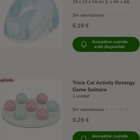
19 x 13 x 14 cm (L x An x Al)
Sin valoraciones
6,19 €
Avisadme cuando
esté disponible
gotado
Trixie Cat Activity Strategy
Game Solitaire
1 unidad
Sin valoraciones
9,29 €
Avisadme cuando