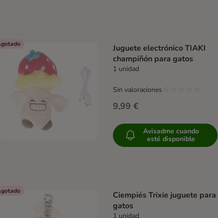
gotado
Juguete electrónico TIAKI
champiñón para gatos
1 unidad
Sin valoraciones
9,99 €
Avisadme cuando
esté disponible
gotado
Ciempiés Trixie juguete para
gatos
1 unidad