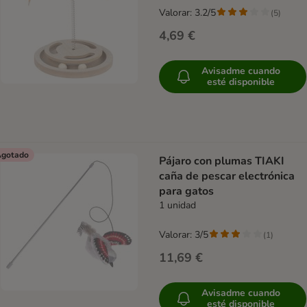
Valorar: 3.2/5
(
5
)
4,69 €
Avisadme cuando
esté disponible
gotado
Pájaro con plumas TIAKI
caña de pescar electrónica
para gatos
1 unidad
Valorar: 3/5
(
1
)
11,69 €
Avisadme cuando
esté disponible