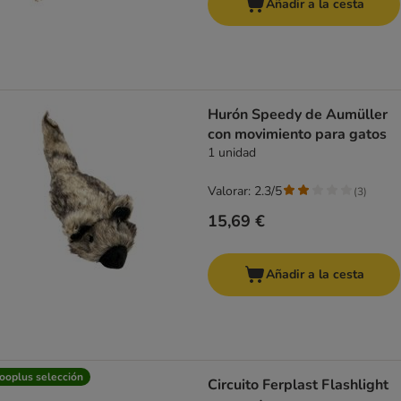
Añadir a la cesta
Hurón Speedy de Aumüller
con movimiento para gatos
1 unidad
Valorar: 2.3/5
(
3
)
15,69 €
Añadir a la cesta
ooplus selección
Circuito Ferplast Flashlight