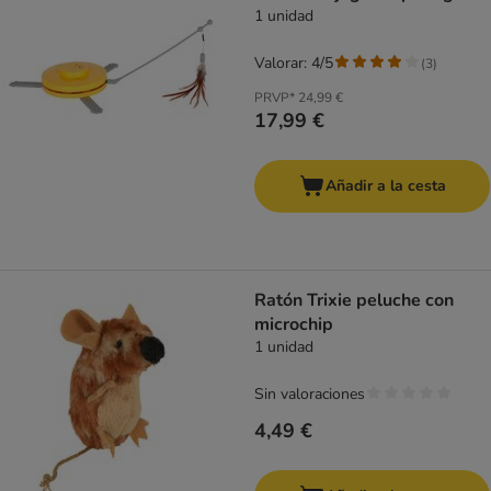
1 unidad
Valorar: 4/5
(
3
)
PRVP*
24,99 €
17,99 €
Añadir a la cesta
Ratón Trixie peluche con
microchip
1 unidad
Sin valoraciones
4,49 €