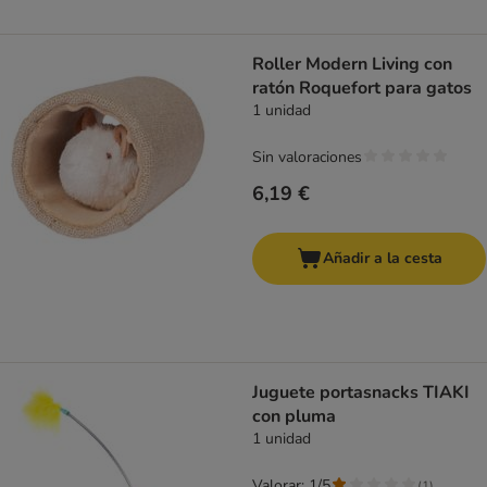
Roller Modern Living con
ratón Roquefort para gatos
1 unidad
Sin valoraciones
6,19 €
Añadir a la cesta
Juguete portasnacks TIAKI
con pluma
1 unidad
Valorar: 1/5
(
1
)