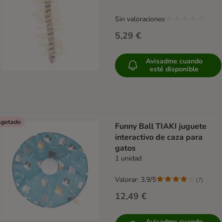
Sin valoraciones
5,29 €
Avisadme cuando
esté disponible
gotado
Funny Ball TIAKI juguete
interactivo de caza para
gatos
1 unidad
Valorar: 3.9/5
(
7
)
12,49 €
Avisadme cuando