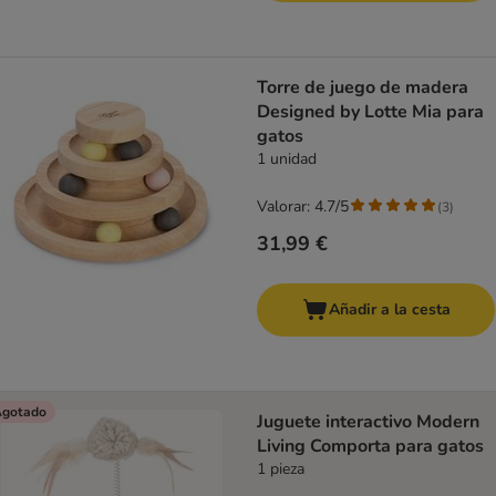
Torre de juego de madera
Designed by Lotte Mia para
gatos
1 unidad
Valorar: 4.7/5
(
3
)
31,99 €
Añadir a la cesta
gotado
Juguete interactivo Modern
Living Comporta para gatos
1 pieza