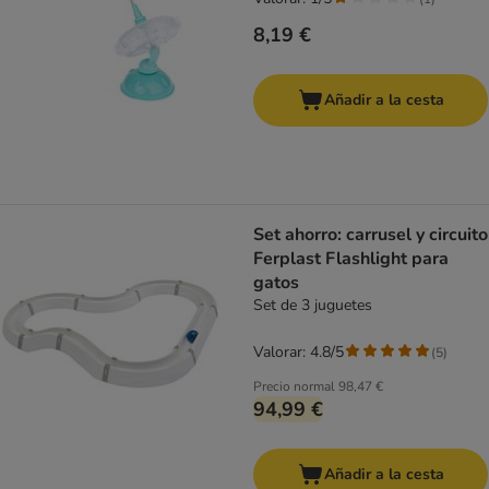
8,19 €
Añadir a la cesta
Set ahorro: carrusel y circuito
Ferplast Flashlight para
gatos
Set de 3 juguetes
Valorar: 4.8/5
(
5
)
Precio normal
98,47 €
94,99 €
Añadir a la cesta