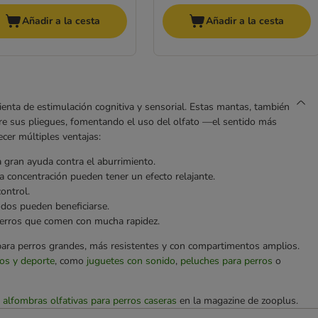
Añadir a la cesta
Añadir a la cesta
enta de estimulación cognitiva y sensorial. Estas mantas, también
re sus pliegues, fomentando el uso del olfato —el sentido más
cer múltiples ventajas:
a gran ayuda contra el aburrimiento.
la concentración pueden tener un efecto relajante.
ontrol.
dos pueden beneficiarse.
erros que comen con mucha rapidez.
ara perros grandes, más resistentes y con compartimentos amplios.
ros y deporte
, como
juguetes con sonido
,
peluches para perros
o
alfombras olfativas para perros caseras
en la magazine de zooplus.