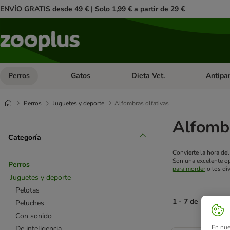
ENVÍO GRATIS desde 49 € | Solo 1,99 € a partir de 29 €
Perros
Gatos
Dieta Vet.
Antipar
Menú de categoria abierto: Perros
Menú de categoria abierto: Gatos
Menú de ca
Perros
Juguetes y deporte
Alfombras olfativas
Alfombr
Categoría
Convierte la hora de
Son una excelente op
Perros
para morder
o los di
Juguetes y deporte
Pelotas
1 - 7 de 7 result
Peluches
Con sonido
product items ha
En nue
De inteligencia