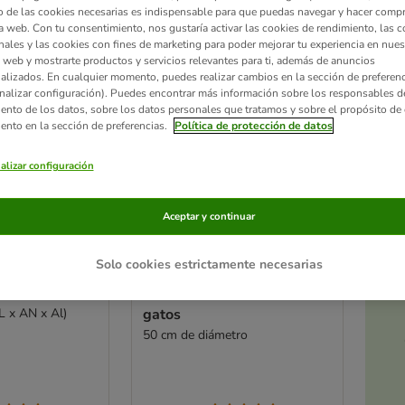
 de las cookies necesarias es indispensable para que puedas navegar y hacer comp
a web. Con tu consentimiento, nos gustaría activar las cookies de rendimiento, las c
nales y las cookies con fines de marketing para poder mejorar tu experiencia en nues
 web y mostrarte productos y servicios relevantes para ti, además de anuncios
alizados. En cualquier momento, puedes realizar cambios en la sección de preferenc
nalizar configuración). Puedes encontrar más información sobre los responsables d
iento de los datos, sobre los datos personales que tratamos y sobre el propósito de 
iento en la sección de preferencias.
Política de protección de datos
alizar configuración
Aceptar y continuar
Ac
a
Solo cookies estrictamente necesarias
te Alfombra
Alfombra olfativa
 perros
Sunnyflower para perros y
L x AN x Al)
gatos
50 cm de diámetro