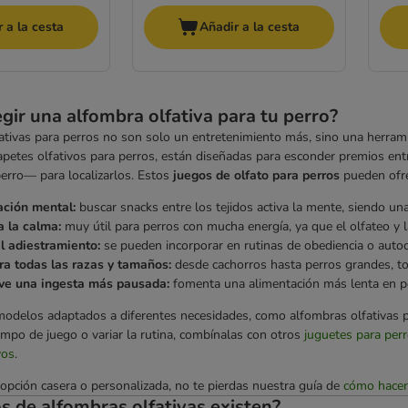
 a la cesta
Añadir a la cesta
gir una alfombra olfativa para tu perro?
ativas para perros no son solo un entretenimiento más, sino una herrami
petes olfativos para perros, están diseñadas para esconder premios ent
perro— para localizarlos. Estos
juegos de olfato para perros
pueden ofre
ación mental:
buscar snacks entre los tejidos activa la mente, siendo un
 la calma:
muy útil para perros con mucha energía, ya que el olfateo y 
l adiestramiento:
se pueden incorporar en rutinas de obediencia o autoc
ra todas las razas y tamaños:
desde cachorros hasta perros grandes, to
e una ingesta más pausada:
fomenta una alimentación más lenta en p
odelos adaptados a diferentes necesidades, como alfombras olfativas p
empo de juego o variar la rutina, combínalas con otros
juguetes para per
vos
.
 opción casera o personalizada, no te pierdas nuestra guía de
cómo hacer 
s de alfombras olfativas existen?