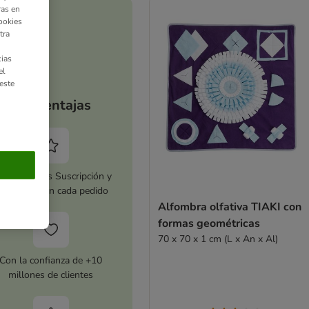
ras en
ookies
tra
ias
el
este
Tus ventajas
tiva zooplus Suscripción y
horra 5 % en cada pedido
Alfombra olfativa TIAKI con
formas geométricas
70 x 70 x 1 cm (L x An x Al)
Con la confianza de +10
millones de clientes