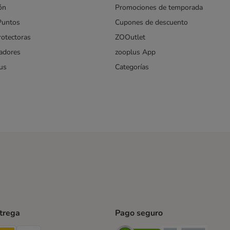
ón
Promociones de temporada
Puntos
Cupones de descuento
rotectoras
ZOOutlet
iadores
zooplus App
us
Categorías
ntrega
Pago seguro