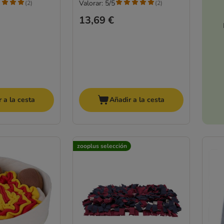
Valorar: 5/5
(
2
)
(
2
)
13,69 €
 a la cesta
Añadir a la cesta
zooplus selección