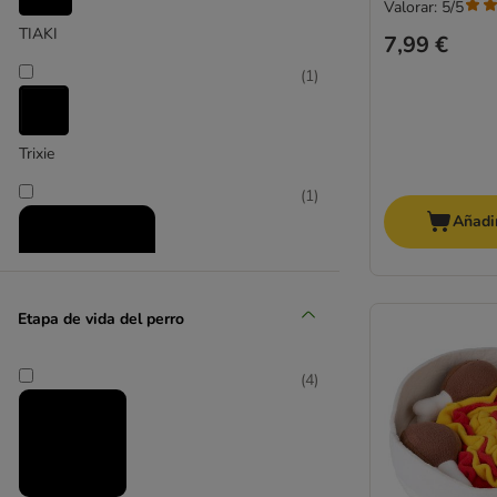
Valorar: 5/5
Para ir en bicicleta
TIAKI
7,99 €
Frisbee y Disc Dog
(
1
)
Adiestramiento
Bolsas para premios
Trixie
Clicker para perros
Silbatos para perros
(
1
)
Añadir
Dummies y señuelos
Etapa de vida del perro
zooplus Exclusive
(
4
)