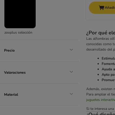
Añadir
¿Por qué ele
zooplus selección
Las alfombras olf
conocidas como ta
desarrollado del 
Precio
Estimul
Fomenta
Ayuda a
Valoraciones
Apto pa
Promuev
Además, existen m
Para ampliar el ti
Material
juguetes interacti
Si te interesa una
¿Qué diseño