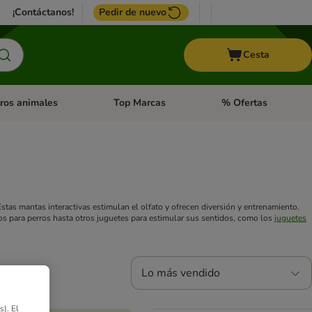
¡Contáctanos!
Pedir de nuevo
Cesta
ros animales
Top Marcas
% Ofertas
: Roedores y +
de categoria abierto: Pájaros
Menú de categoria abierto: Otros animales
Menú de categoria abie
Estas mantas interactivas estimulan el olfato y ofrecen diversión y entrenamiento.
os para perros hasta otros juguetes para estimular sus sentidos, como los
juguetes
Lo más vendido
). El