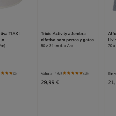
tiva TIAKI
Trixie Activity alfombra
Alf
llo
olfativa para perros y gatos
Liv
 An)
50 × 34 cm (L x An)
70 x
Valorar: 4.6/5
Sin 
(
2
)
(
15
)
29,99 €
21,