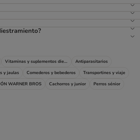
diestramiento?
Vitaminas y suplementos dietéticos
Antiparasitarios
s y jaulas
Comederos y bebederos
Transportines y viaje
IÓN WARNER BROS
Cachorros y junior
Perros sénior