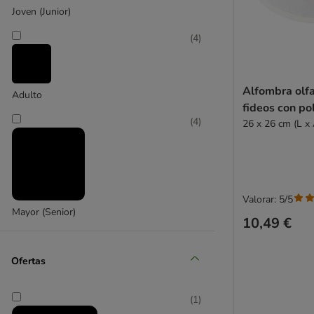
Joven (Junior)
(
4
)
Alfombra olfa
Adulto
fideos con po
(
4
)
26 x 26 cm (L x
Valorar: 5/5
Mayor (Senior)
10,49 €
Ofertas
(
1
)