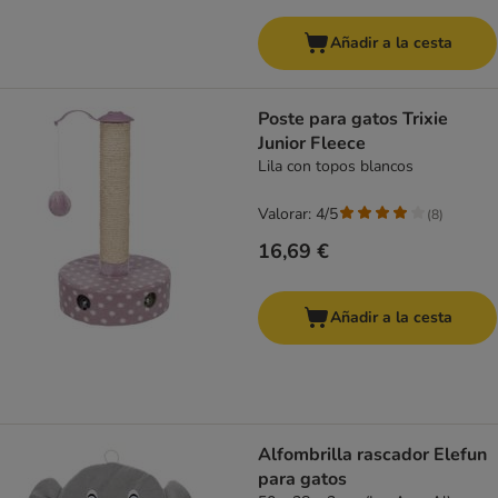
Añadir a la cesta
Poste para gatos Trixie
Junior Fleece
Lila con topos blancos
Valorar: 4/5
(
8
)
16,69 €
Añadir a la cesta
Alfombrilla rascador Elefun
para gatos