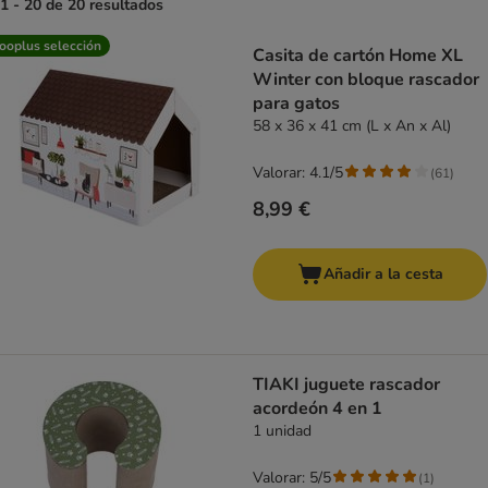
1 - 20 de 20 resultados
product items have been changed
ooplus selección
Casita de cartón Home XL
Winter con bloque rascador
para gatos
58 x 36 x 41 cm (L x An x Al)
Valorar: 4.1/5
(
61
)
8,99 €
Añadir a la cesta
TIAKI juguete rascador
acordeón 4 en 1
1 unidad
Valorar: 5/5
(
1
)