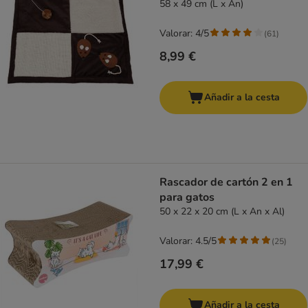
58 x 49 cm (L x An)
Valorar: 4/5
(
61
)
8,99 €
Añadir a la cesta
Rascador de cartón 2 en 1
para gatos
50 x 22 x 20 cm (L x An x Al)
Valorar: 4.5/5
(
25
)
17,99 €
Añadir a la cesta