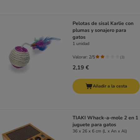
Pelotas de sisal Karlie con
plumas y sonajero para
gatos
1 unidad
Valorar: 2/5
(
3
)
2,19 €
Añadir a la cesta
TIAKI Whack-a-mole 2 en 1
juguete para gatos
36 x 26 x 6 cm (L x An x Al)