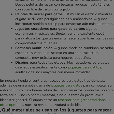
Desde pelotas de rascar con texturas rugosas hasta túneles
con superficie de cartón corrugado.
Pelotas de rascar para gatos:
Estimulan el ejercicio mientras
el gato se divierte persiguiéndolas y arañándolas. Algunas
incorporan sonido o catnip para despertar aún más su interés.
Juguetes rascadores para gatos de cartón:
Ligeros,
económicos y reciclables. Suelen ser una excelente opción
para gatos a los que les encanta rascar superficies blandas sin
comprometer tus muebles.
Formatos multifunción:
Algunos modelos combinan rascador,
escondite y zona de descanso en una sola estructura
compacta, muy práctica para hogares pequeños.
Diseños para todas las etapas:
Hay rascadores para gatos
diseñados específicamente como
juguetes para gatitos
,
adultos o felinos mayores con menor movilidad.
En nuestra tienda encontrarás rascadores para gatos tradicionales,
además de una amplia gama de
juguetes para gatos
para completar su
entorno lúdico. Una buena rutina de juego con estos productos no solo
fortalece el vínculo con tu mascota, sino que también promueve su
bienestar general. Si dudas entre un
rascador para gatos tradicional u
otras opciones
, nuestra revista te ayudará a decidir.
¿Qué materiales se usan en los juguetes para rascar