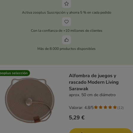
Activa zooplus Suscripción y ahorra 5 % en cada pedido
Con la confianza de +10 millones de clientes
Más de 8.000 productos disponibles
ooplus selección
Alfombra de juegos y
rascado Modern Living
Sarawak
aprox. 50 cm de diámetro
Valorar: 4.8/5
(
12
)
5,29 €