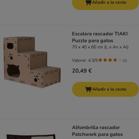
Añadir a la cesta
Escalera rascador TIAKI
Puzzle para gatos
70 x 40 x 60 cm (L x An x Al)
Valorar: 4.3/5
(
6
)
20,49 €
Añadir a la cesta
Alfombrilla rascador
Patchwork para gatos