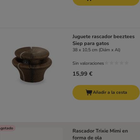
Juguete rascador beeztees
Siep para gatos
38 x 10,5 cm (Diám x Al)
Sin valoraciones
15,99 €
Añadir a la cesta
gotado
Rascador Trixie Mimi en
forma de ola