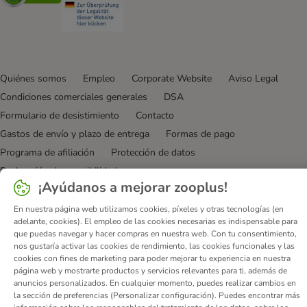
Quiénes somos
Empleo
Corporate Website
Aviso Legal
Condiciones comerciales generales
DSA
Formulario de desistimiento
Contacto
Gastos de envío y plazo de entrega
Formas de pago
Programa de afiliación
Protección de datos
Declaración de accesibilidad
¡Ayúdanos a mejorar zooplus!
© zooplus SE
2026
En nuestra página web utilizamos cookies, píxeles y otras tecnologías (en
adelante, cookies). El empleo de las cookies necesarias es indispensable para
que puedas navegar y hacer compras en nuestra web. Con tu consentimiento,
nos gustaría activar las cookies de rendimiento, las cookies funcionales y las
cookies con fines de marketing para poder mejorar tu experiencia en nuestra
página web y mostrarte productos y servicios relevantes para ti, además de
anuncios personalizados. En cualquier momento, puedes realizar cambios en
la sección de preferencias (Personalizar configuración). Puedes encontrar más