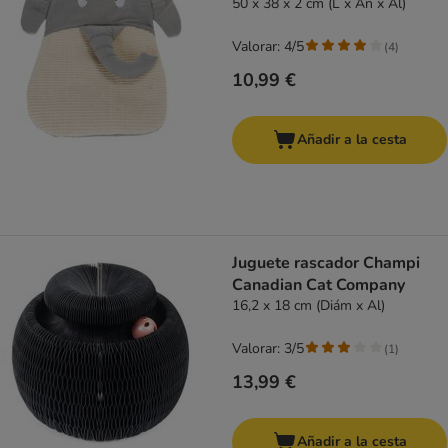
50 x 38 x 2 cm (L x An x Al)
Valorar: 4/5
(
4
)
10,99 €
Añadir a la cesta
Juguete rascador Champi
Canadian Cat Company
16,2 x 18 cm (Diám x Al)
Valorar: 3/5
(
1
)
13,99 €
Añadir a la cesta