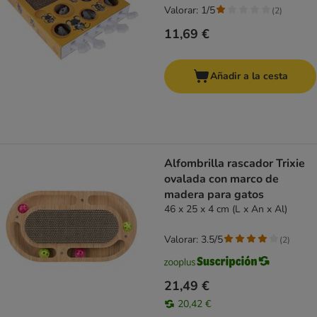
Valorar: 1/5
(
2
)
11,69 €
Añadir a la cesta
Alfombrilla rascador Trixie
ovalada con marco de
madera para gatos
46 x 25 x 4 cm (L x An x Al)
Valorar: 3.5/5
(
2
)
21,49 €
20,42 €