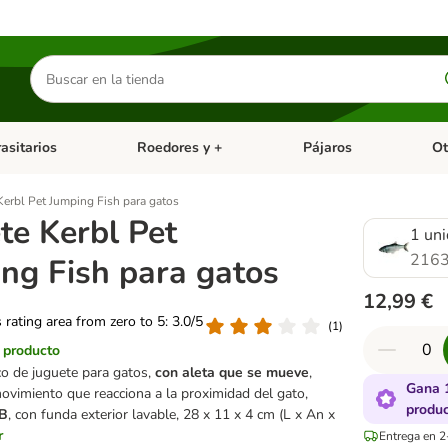
Buscar
productos
asitarios
Roedores y +
Pájaros
Ot
tegoria abierto: Dieta Vet.
Menú de categoria abierto: Antiparasitarios
Menú de categoria abierto
Menú 
Kerbl Pet Jumping Fish para gatos
te Kerbl Pet
1 un
2163
ng Fish para gatos
12,99 €
s rating area from zero to 5: 3.0/5
(
1
)
l producto
co de juguete para gatos,
con aleta que se mueve
,
Gana 
ovimiento que reacciona a la proximidad del gato,
produ
SB
, con funda exterior lavable, 28 x 11 x 4 cm (L x An x
r
Entrega en 2