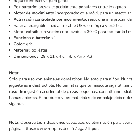
Juguete interactivo para gatos
Pez saltarín:
presas especialmente populares entre los gatos
Motor de movimiento incorporado:
cola móvil para un efecto a
Activación controlada por movimiento:
reacciona a la proximida
Batería recargable: mediante cable USB, ecológica y práctica
Motor extraíble: revestimiento lavable a 30 °C para facilitar la li
Funciona a batería:
sí
Color:
gris
Material:
poliéster
Dimensiones:
28 x 11 x 4 cm (L x An x Al)
Nota:
Solo para uso con animales domésticos. No apto para niños. Nunca
juguete es indestructible. No permitas que tu mascota siga utilizan
caso de ingestión accidental de piezas pequeñas, consulta inmediat
llamas abiertas. El producto y los materiales de embalaje deben d
vigentes.
Nota:
Observa las indicaciones especiales de eliminación para apara
página: https://www.zooplus.de/info/legal/disposal