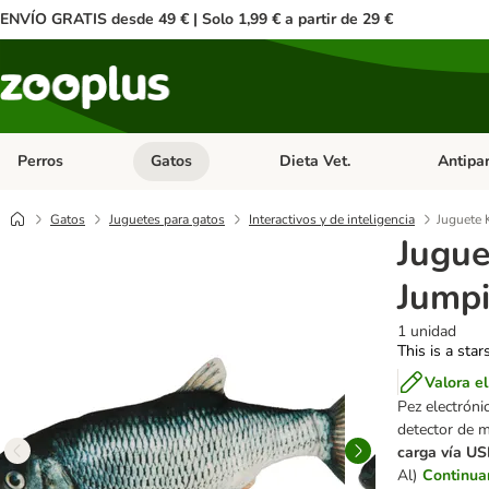
ENVÍO GRATIS desde 49 € | Solo 1,99 € a partir de 29 €
Perros
Gatos
Dieta Vet.
Antipar
Menú de categoria abierto: Perros
Menú de categoria abierto: Gatos
Menú de ca
Gatos
Juguetes para gatos
Interactivos y de inteligencia
Juguete 
Jugue
Jumpi
1 unidad
This is a star
Valora e
Pez electróni
detector de m
carga vía U
Al)
Continua