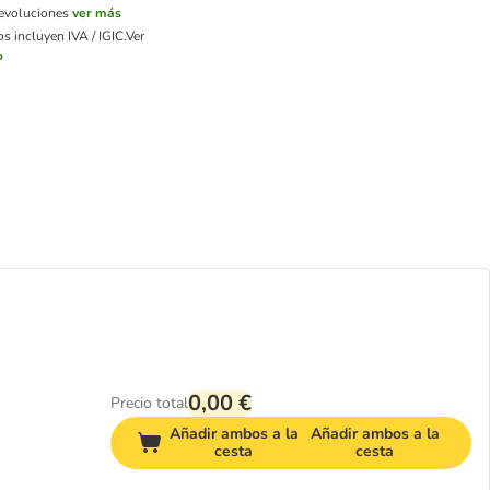
devoluciones
ver más
s incluyen IVA / IGIC.
Ver
o
0,00 €
Precio total
Añadir ambos a la
Añadir ambos a la
cesta
cesta