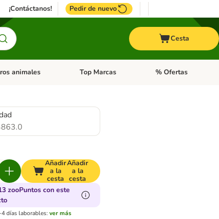
¡Contáctanos!
Pedir de nuevo
Cesta
ros animales
Top Marcas
% Ofertas
: Roedores y +
de categoria abierto: Pájaros
Menú de categoria abierto: Otros animales
Menú de categoria abie
idad
863.0
Añadir
Añadir
a la
a la
cesta
cesta
13 zooPuntos con este
cto
-4 días laborables:
ver más