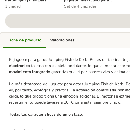
Pet Jumping Fish para
juguete interactivo para
gatos
1 unidad
gatos
Set de 4 unidades
Ficha de producto
Valoraciones
El juguete para gatos Jumping Fish de Kerbl Pet es un fascinante j
electrónico
fascina con su aleta ondulante, lo que aumenta enormem
movimiento integrado
garantiza que el pez parezca vivo y anima a 
Lo más destacado del juguete para gatos Jumping Fish de Kerbl Pet
es, por tanto, ecológica y práctica. La
activación controlada por m
cerca, lo que proporciona una emoción adicional. El motor se extra
revestimiento puede lavarse a 30 °C para estar siempre limpio.
Todas las características de un vistazo: