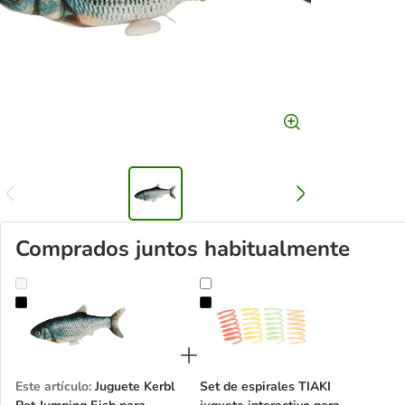
Comprados juntos habitualmente
Juguete Kerbl Pet Jumping Fish para gatos
Set de espirales TIAKI juguete int
Este artículo
:
Juguete Kerbl
Set de espirales TIAKI