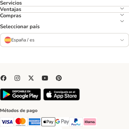
Servicios
Ventajas
Compras
Seleccionar país
España / es
Métodos de pago
Visa Payment Method
Mastercard Payment Method
American Express Payment Method
Apple Pay Payment Method
Google Pay Payment Method
PayPal Payment Method
Klarna Payment Method