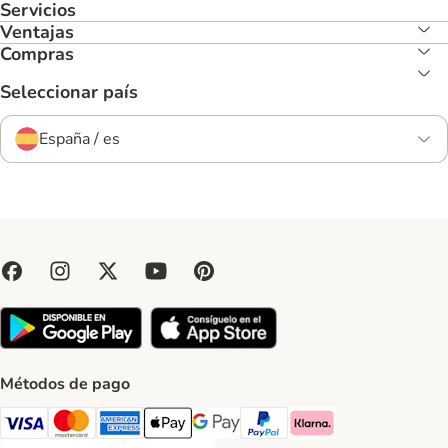
Servicios
Ventajas
Compras
Seleccionar país
España / es
Métodos de pago
Visa Payment Method
Mastercard Payment Method
American Express Payment Method
Apple Pay Payment Method
Google Pay Payment Method
PayPal Payment Method
Klarna Payment Method