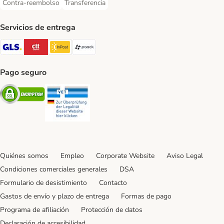
Contra-reembolso
Transferencia
Contra-reembolso Payment Method
Transferencia Payment Method
Servicios de entrega
GLS Shipping Method
CTTExpress Shipping Method
InPost Shipping Method
paack Shipping Method
Pago seguro
Security
Security
Quiénes somos
Empleo
Corporate Website
Aviso Legal
Condiciones comerciales generales
DSA
Formulario de desistimiento
Contacto
Gastos de envío y plazo de entrega
Formas de pago
Programa de afiliación
Protección de datos
Declaración de accesibilidad