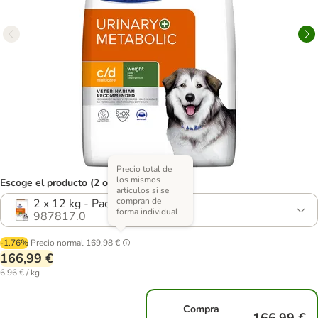
Precio total de
los mismos
Escoge el producto (2 opciones)
artículos si se
compran de
2 x 12 kg - Pack Ahorro
forma individual
987817.0
-1.76%
Precio normal
169,98 €
166,99 €
6,96 € / kg
Compra