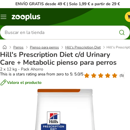
ENVÍO GRATIS desde 49 € | Solo 1,99 € a partir de 29 €
Menú
Buscar
productos
Perros
Pienso para perros
Hill's Prescription Diet
Hill's Prescrip
Hill's Prescription Diet c/d Urinary
Care + Metabolic pienso para perros
2 x 12 kg - Pack Ahorro
This is a stars rating area from zero to 5: 5.0/5
(
5
)
Valora el producto