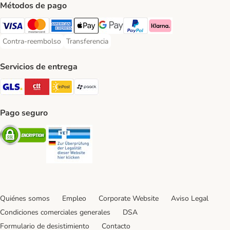
Métodos de pago
Visa Payment Method
Mastercard Payment Method
American Express Payment Method
Apple Pay Payment Method
Google Pay Payment Method
PayPal Payment Method
Klarna Payment Method
Contra-reembolso
Transferencia
Contra-reembolso Payment Method
Transferencia Payment Method
Servicios de entrega
GLS Shipping Method
CTTExpress Shipping Method
InPost Shipping Method
paack Shipping Method
Pago seguro
Security
Security
Quiénes somos
Empleo
Corporate Website
Aviso Legal
Condiciones comerciales generales
DSA
Formulario de desistimiento
Contacto