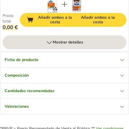
Precio
Añadir ambos a la
Añadir ambos a la
total
cesta
cesta
0,00 €
Mostrar detalles
Ficha de producto
Composición
Cantidades recomendadas
Valoraciones
*PRVP = Precio Recomendado de Venta al Público **
Ver condiciones