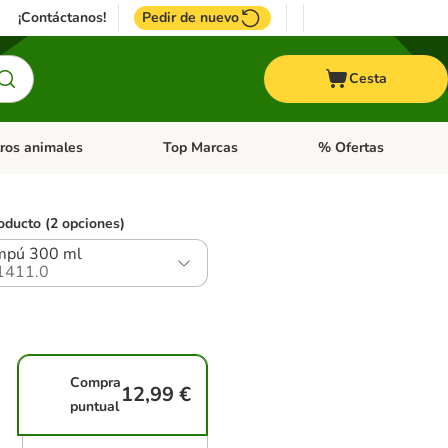
¡Contáctanos!
Pedir de nuevo
Cesta
ros animales
Top Marcas
% Ofertas
: Roedores y +
de categoria abierto: Pájaros
Menú de categoria abierto: Otros animales
Menú de categoria abie
oducto (2 opciones)
mpú 300 ml
1411.0
Compra
12,99 €
puntual