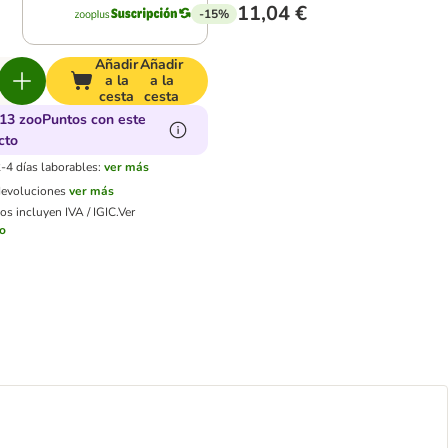
11,04 €
-15%
Añadir
Añadir
a la
a la
cesta
cesta
13 zooPuntos con este
cto
-4 días laborables:
ver más
devoluciones
ver más
os incluyen IVA / IGIC.
Ver
ío