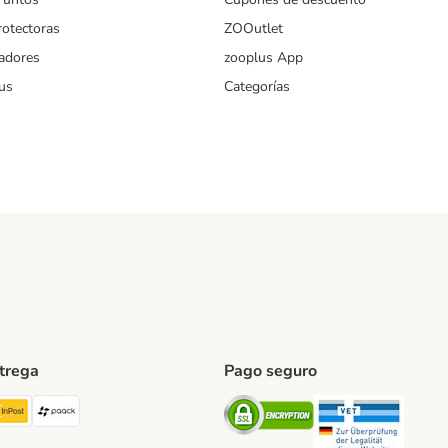
rotectoras
ZOOutlet
iadores
zooplus App
us
Categorías
ntrega
Pago seguro
ping Method
TExpress Shipping Method
InPost Shipping Method
paack Shipping Method
Security
Securit