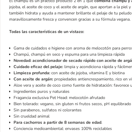
El champú es un práctico producto 2 en 1 que
combina champú y 
jojoba, el aceite de coco y el aceite de argán, que aportan a la piel
también hidrata y ayuda a mantener brillante el pelaje de tu pelud
maravillosamente fresca y convencen gracias a su fórmula vegana.
Todas las características de un vistazo:
Gama de cuidados e higiene con aroma de melocotón para perro
Champú, champú en seco y espuma para una limpieza rápida
Novedad: acondicionador de secado rápido con aceite de argán
Cuidado eficaz del pelaje:
limpia y acondiciona rápida y fácil
Limpieza profunda:
con aceite de jojoba, vitamina E y biotina
Con aceite de argán:
propiedades antiencrespamiento, rico en vita
Aloe vera y aceite de coco como fuente de hidratación: favorece
Ingredientes puros y naturales
Fragancia exclusiva Pet Head: melocotón afrutado
Bien tolerado: vegano, sin gluten ni frutos secos, pH equilibrado
Sin parabenos, sulfatos ni colorantes
Sin crueldad animal
Para cachorros a partir de 8 semanas de edad
.
Conciencia medioambiental: envases 100% reciclables