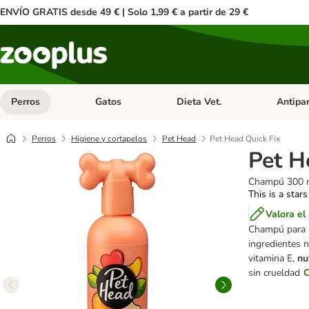
ENVÍO GRATIS desde 49 € | Solo 1,99 € a partir de 29 €
Perros
Gatos
Dieta Vet.
Antipar
Menú de categoria abierto: Perros
Menú de categoria abierto: Gatos
Menú de ca
Perros
Higiene y cortapelos
Pet Head
Pet Head Quick Fix
Pet H
Champú 300 
This is a stars
Valora el
Champú para p
ingredientes 
vitamina E,
nu
sin crueldad
C