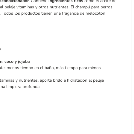
acondicionador
. Contiene
ingredientes ricos
como el aceite de
 y al pelaje vitaminas y otros nutrientes. El champú para perros
o. Todos los productos tienen una fragancia de melocotón
s
, coco y jojoba
mente; menos tiempo en el baño, más tiempo para mimos
minas y nutrientes, aporta brillo e hidratación al pelaje
 una limpieza profunda