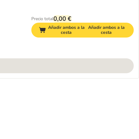
0,00 €
Precio total
Añadir ambos a la
Añadir ambos a la
cesta
cesta