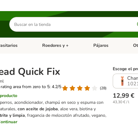
Buscar
productos
asitarios
Roedores y +
Pájaros
Ot
tegoria abierto: Dieta Vet.
Menú de categoria abierto: Antiparasitarios
Menú de categoria abierto
Menú 
ead Quick Fix
Escoge el pr
Cha
ml
102
 rating area from zero to 5: 4.2/5
(
28
)
12,99 €
 producto
erros, acondicionador, champú en seco y espuma con
43,30 € / l
naturales,
con aceite de jojoba
, aloe vera, biotina y
trite y limpia
, fragancia de melocotón afrutado, vegano,
ontinuar