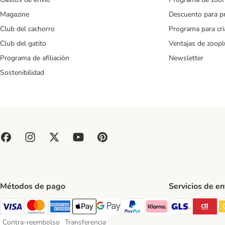
Magazine
Descuento para p
Club del cachorro
Programa para cr
Club del gatito
Ventajas de zoopl
Programa de afiliación
Newsletter
Sostenibilidad
Métodos de pago
Servicios de e
GLS Ship
CT
Visa Payment Method
Mastercard Payment Method
American Express Payment Method
Apple Pay Payment Method
Google Pay Payment Method
PayPal Payment Method
Klarna Payment Method
Contra-reembolso
Transferencia