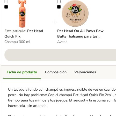
Pet Head Quick Fix
Pet Head On All Paws Paw Butter
Este artículo
:
Pet Head
Pet Head On All Paws Paw
Quick Fix
Butter bálsamo para las
Champú 300 ml
almohadillas
Avena
Ficha de producto
Composición
Valoraciones
Un lavado a fondo con champú es imprescindible de vez en cuando,
perro. No hay problema: Con el champú Pet Head Quick Fix 2en1, el
tiempo para los mimos y los juegos
. El aerosol y la espuma son
fá
intermedia, ¡sin aclarado!