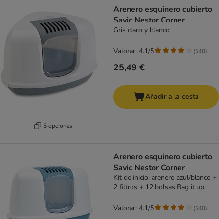
product items have been changed
Arenero esquinero cubierto
Savic Nestor Corner
Gris claro y blanco
Valorar: 4.1/5
(
540
)
25,49 €
Añadir a la cesta
6 opciones
Arenero esquinero cubierto
Savic Nestor Corner
Kit de inicio: arenero azul/blanco +
2 filtros + 12 bolsas Bag it up
Valorar: 4.1/5
(
540
)