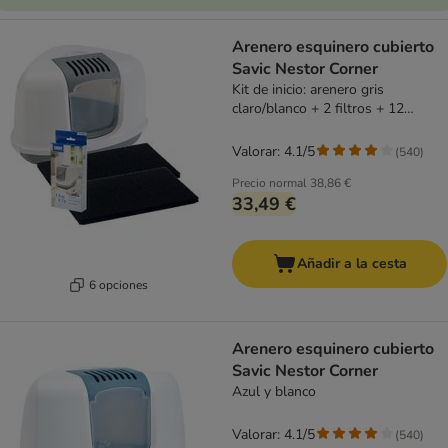
Arenero esquinero cubierto
Savic Nestor Corner
Kit de inicio: arenero gris
claro/blanco + 2 filtros + 12
bolsas Bag it up
Valorar: 4.1/5
(
540
)
Precio normal
38,86 €
33,49 €
Añadir a la cesta
6 opciones
Arenero esquinero cubierto
Savic Nestor Corner
Azul y blanco
Valorar: 4.1/5
(
540
)