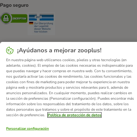
Pago seguro
Security
Security
¡Ayúdanos a mejorar zooplus!
Quiénes somos
Empleo
Corporate Website
Aviso Legal
En nuestra página web utilizamos cookies, píxeles y otras tecnologías (en
Condiciones comerciales generales
DSA
adelante, cookies). El empleo de las cookies necesarias es indispensable para
que puedas navegar y hacer compras en nuestra web. Con tu consentimiento,
Formulario de desistimiento
Contacto
nos gustaría activar las cookies de rendimiento, las cookies funcionales y las
Gastos de envío y plazo de entrega
Formas de pago
cookies con fines de marketing para poder mejorar tu experiencia en nuestra
página web y mostrarte productos y servicios relevantes para ti, además de
Programa de afiliación
Protección de datos
anuncios personalizados. En cualquier momento, puedes realizar cambios en
Declaración de accesibilidad
la sección de preferencias (Personalizar configuración). Puedes encontrar más
información sobre los responsables del tratamiento de los datos, sobre los
© zooplus SE
2026
datos personales que tratamos y sobre el propósito de este tratamiento en la
sección de preferencias.
Política de protección de datos
Personalizar configuración