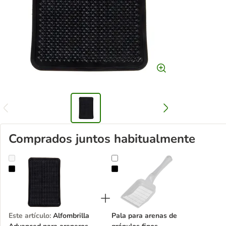
Comprados juntos habitualmente
Alfombrilla Advanced para areneros
Pala para arenas de gránulos fino
Este artículo
:
Alfombrilla
Pala para arenas de