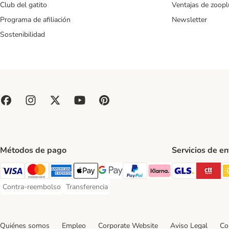
Club del gatito
Ventajas de zoopl
Programa de afiliación
Newsletter
Sostenibilidad
Métodos de pago
Servicios de e
GLS Ship
CT
Visa Payment Method
Mastercard Payment Method
American Express Payment Method
Apple Pay Payment Method
Google Pay Payment Method
PayPal Payment Method
Klarna Payment Method
Contra-reembolso
Transferencia
Contra-reembolso Payment Method
Transferencia Payment Method
Quiénes somos
Empleo
Corporate Website
Aviso Legal
Co