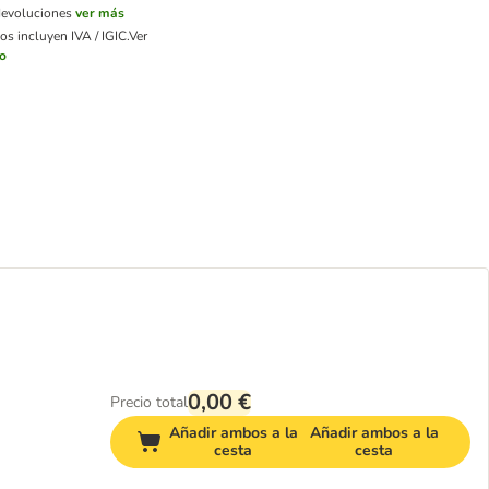
devoluciones
ver más
os incluyen IVA / IGIC.
Ver
ío
0,00 €
Precio total
Añadir ambos a la
Añadir ambos a la
cesta
cesta