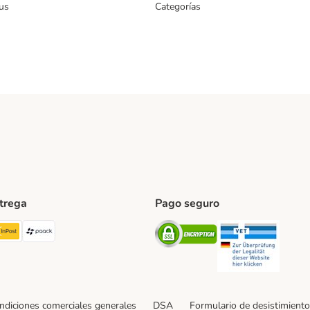
us
Categorías
ntrega
Pago seguro
ping Method
TExpress Shipping Method
InPost Shipping Method
paack Shipping Method
Security
Securit
ndiciones comerciales generales
DSA
Formulario de desistimiento