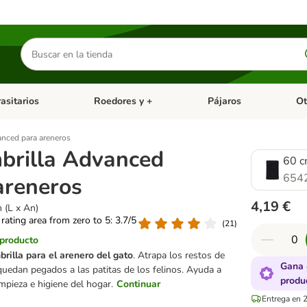
Buscar
productos
asitarios
Roedores y +
Pájaros
Ot
tegoria abierto: Dieta Vet.
Menú de categoria abierto: Antiparasitarios
Menú de categoria abierto
Menú 
anced para areneros
brilla Advanced
60 c
654
areneros
4,19 €
 (L x An)
 rating area from zero to 5: 3.7/5
(
21
)
 producto
brilla para el arenero del gato
. Atrapa los restos de
Gana 
quedan pegados a las patitas de los felinos. Ayuda a
produ
mpieza e higiene del hogar.
Continuar
Entrega en 2