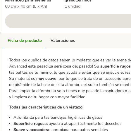
Advanced para areneros
gránulos finos
60 cm x 40 cm (L x An)
1 unidad
Ficha de producto
Valoraciones
Todos los dueños de gatos saben lo molesto que es ver la arena de 
Advanced esta pesadilla será cosa del pasado! Su
superficie rugo
las patitas de tu minino, lo que ayuda a evitar que se ensucie el res
Su material es
muy suave
, por lo que se trata de un accesorio apr
de pirámide de la base de esta alfombra, el suelo también se mant
Para limpiar la alfombrilla solo tienes que pasarle la aspiradora o 
y limpieza de tu hogar con mayor facilidad!
Todas las características de un vistazo:
Alfombrilla para las bandejas higiénicas de gatos
Superficie rugosa:
ayuda a atrapar fácilmente los desechos
Suave y acogedora:
apropiada para gatos sensibles