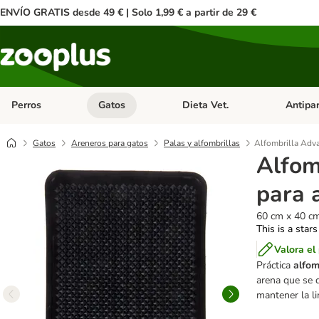
ENVÍO GRATIS desde 49 € | Solo 1,99 € a partir de 29 €
Perros
Gatos
Dieta Vet.
Antipar
Menú de categoria abierto: Perros
Menú de categoria abierto: Gatos
Menú de ca
Gatos
Areneros para gatos
Palas y alfombrillas
Alfombrilla Adv
Alfom
para 
60 cm x 40 cm
This is a stars
Valora el
Práctica
alfom
arena que se 
mantener la li