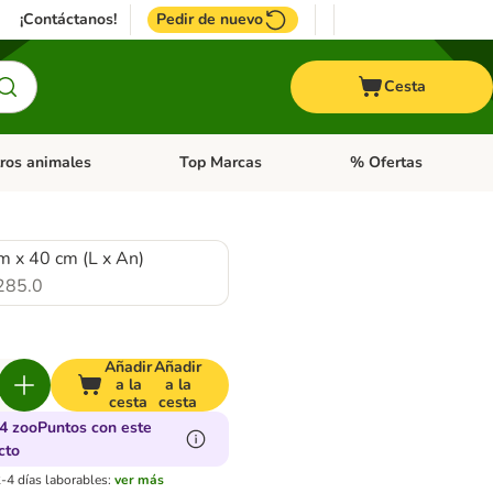
¡Contáctanos!
Pedir de nuevo
Cesta
ros animales
Top Marcas
% Ofertas
: Roedores y +
de categoria abierto: Pájaros
Menú de categoria abierto: Otros animales
Menú de categoria abie
m x 40 cm (L x An)
285.0
Añadir
Añadir
a la
a la
cesta
cesta
4 zooPuntos con este
cto
-4 días laborables:
ver más