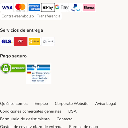
Visa Payment Method
Mastercard Payment Method
American Express Payment Method
Apple Pay Payment Method
Google Pay Payment Method
PayPal Payment Method
Klarna Payment Method
Contra-reembolso
Transferencia
Contra-reembolso Payment Method
Transferencia Payment Method
Servicios de entrega
GLS Shipping Method
CTTExpress Shipping Method
InPost Shipping Method
paack Shipping Method
Pago seguro
Security
Security
Quiénes somos
Empleo
Corporate Website
Aviso Legal
Condiciones comerciales generales
DSA
Formulario de desistimiento
Contacto
Gastos de envío y plazo de entrega
Formas de pago