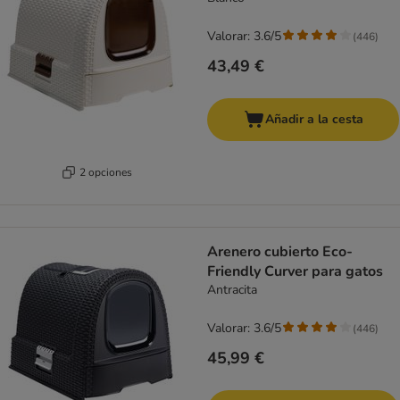
Valorar: 3.6/5
(
446
)
43,49 €
Añadir a la cesta
2 opciones
Arenero cubierto Eco-
Friendly Curver para gatos
Antracita
Valorar: 3.6/5
(
446
)
45,99 €