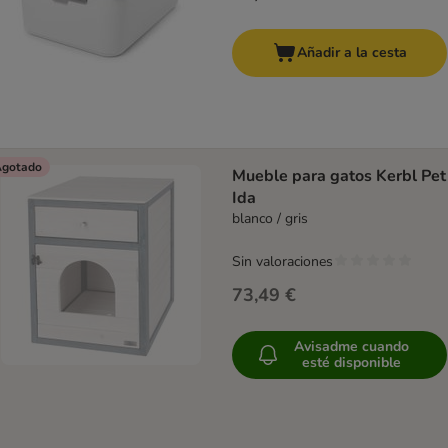
Añadir a la cesta
gotado
Mueble para gatos Kerbl Pet
Ida
blanco / gris
Sin valoraciones
73,49 €
Avisadme cuando
esté disponible