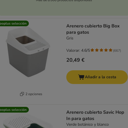
ooplus selección
Arenero cubierto Big Box
para gatos
Gris
Valorar: 4.6/5
(
667
)
20,49 €
Añadir a la cesta
2 opciones
ooplus selección
Arenero cubierto Savic Hop
In para gatos
Verde botánico y blanco