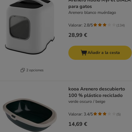
Arenero Rotho MyPet BIALA
para gatos
Arenero blanco muérdago
Valorar: 2.8/5
(
134
)
28,99 €
Añadir a la cesta
2 opciones
kooa Arenero descubierto
100 % plástico reciclado
verde oscuro / beige
Valorar: 3.4/5
(
5
)
14,69 €