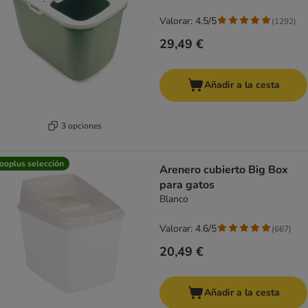
Valorar: 4.5/5
(
1292
)
29,49 €
Añadir a la cesta
3 opciones
ooplus selección
Arenero cubierto Big Box
para gatos
Blanco
Valorar: 4.6/5
(
667
)
20,49 €
Añadir a la cesta