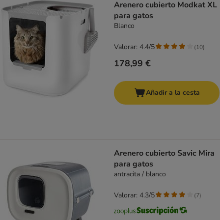
Arenero cubierto Modkat XL
para gatos
Blanco
Valorar: 4.4/5
(
10
)
178,99 €
Añadir a la cesta
Arenero cubierto Savic Mira
para gatos
antracita / blanco
Valorar: 4.3/5
(
7
)