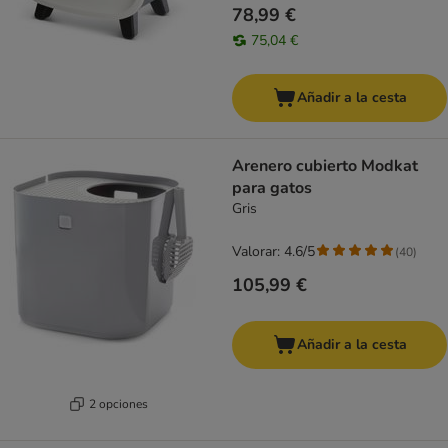
78,99 €
75,04 €
Añadir a la cesta
Arenero cubierto Modkat
para gatos
Gris
Valorar: 4.6/5
(
40
)
105,99 €
Añadir a la cesta
2 opciones