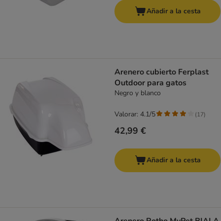
Añadir a la cesta
Arenero cubierto Ferplast
Outdoor para gatos
Negro y blanco
Valorar: 4.1/5
(
17
)
42,99 €
Añadir a la cesta