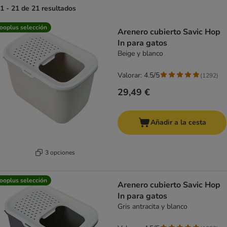
1 - 21 de 21 resultados
product items have been changed
ooplus selección
Arenero cubierto Savic Hop
In para gatos
Beige y blanco
Valorar: 4.5/5
(
1292
)
29,49 €
Añadir a la cesta
3 opciones
ooplus selección
Arenero cubierto Savic Hop
In para gatos
Gris antracita y blanco