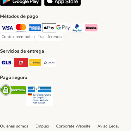
Métodos de pago
Visa Payment Method
Mastercard Payment Method
American Express Payment Method
Apple Pay Payment Method
Google Pay Payment Method
PayPal Payment Method
Klarna Payment Method
Contra-reembolso
Transferencia
Contra-reembolso Payment Method
Transferencia Payment Method
Servicios de entrega
GLS Shipping Method
CTTExpress Shipping Method
InPost Shipping Method
paack Shipping Method
Pago seguro
Security
Security
Quiénes somos
Empleo
Corporate Website
Aviso Legal