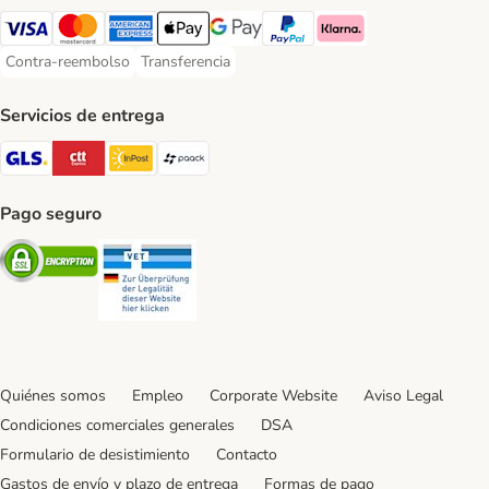
Visa Payment Method
Mastercard Payment Method
American Express Payment Method
Apple Pay Payment Method
Google Pay Payment Method
PayPal Payment Method
Klarna Payment Method
Contra-reembolso
Transferencia
Contra-reembolso Payment Method
Transferencia Payment Method
Servicios de entrega
GLS Shipping Method
CTTExpress Shipping Method
InPost Shipping Method
paack Shipping Method
Pago seguro
Security
Security
Quiénes somos
Empleo
Corporate Website
Aviso Legal
Condiciones comerciales generales
DSA
Formulario de desistimiento
Contacto
Gastos de envío y plazo de entrega
Formas de pago