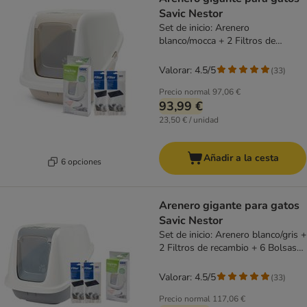
Savic Nestor
Set de inicio: Arenero
blanco/mocca + 2 Filtros de
recambio + 6 Bolsas Bag It Up
Valorar: 4.5/5
(
33
)
Precio normal
97,06 €
93,99 €
23,50 € / unidad
Añadir a la cesta
6 opciones
Arenero gigante para gatos
Savic Nestor
Set de inicio: Arenero blanco/gris +
2 Filtros de recambio + 6 Bolsas
Bag It Up
Valorar: 4.5/5
(
33
)
Precio normal
117,06 €