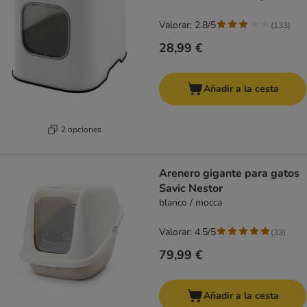
Valorar: 2.8/5
(
133
)
28,99 €
Añadir a la cesta
2 opciones
Arenero gigante para gatos
Savic Nestor
blanco / mocca
Valorar: 4.5/5
(
33
)
79,99 €
Añadir a la cesta