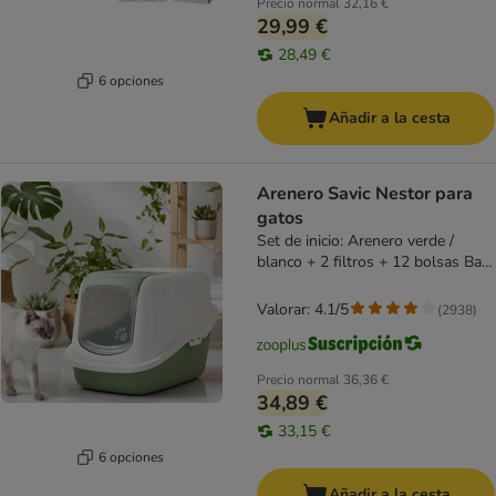
Precio normal
32,16 €
29,99 €
28,49 €
6 opciones
Añadir a la cesta
Arenero Savic Nestor para
gatos
Set de inicio: Arenero verde /
blanco + 2 filtros + 12 bolsas Bag
it up
Valorar: 4.1/5
(
2938
)
Precio normal
36,36 €
34,89 €
33,15 €
6 opciones
Añadir a la cesta