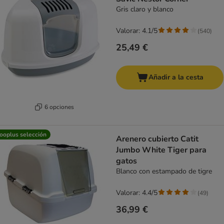
Gris claro y blanco
Valorar: 4.1/5
(
540
)
25,49 €
Añadir a la cesta
6 opciones
ooplus selección
Arenero cubierto Catit
Jumbo White Tiger para
gatos
Blanco con estampado de tigre
Valorar: 4.4/5
(
49
)
36,99 €