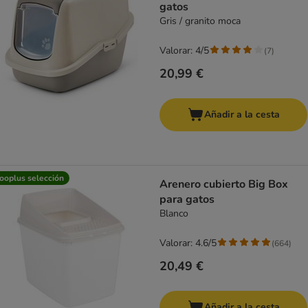
gatos
Gris / granito moca
Valorar: 4/5
(
7
)
20,99 €
Añadir a la cesta
ooplus selección
Arenero cubierto Big Box
para gatos
Blanco
Valorar: 4.6/5
(
664
)
20,49 €
Añadir a la cesta