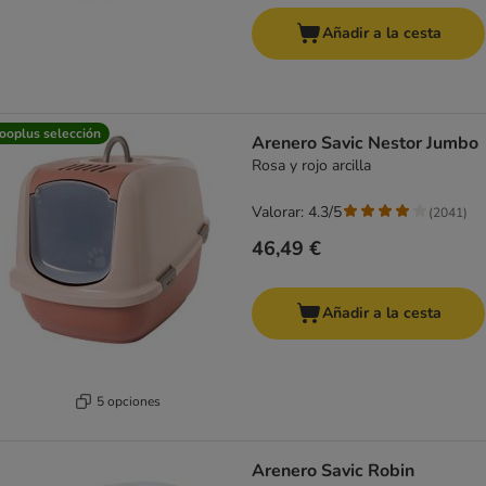
Añadir a la cesta
ooplus selección
Arenero Savic Nestor Jumbo
Rosa y rojo arcilla
Valorar: 4.3/5
(
2041
)
46,49 €
Añadir a la cesta
5 opciones
Arenero Savic Robin