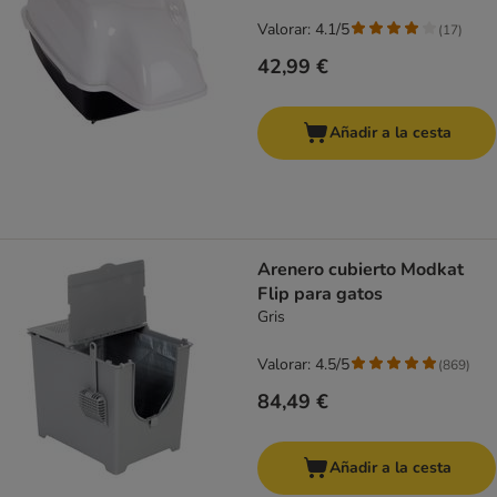
Valorar: 4.1/5
(
17
)
42,99 €
Añadir a la cesta
Arenero cubierto Modkat
Flip para gatos
Gris
Valorar: 4.5/5
(
869
)
84,49 €
Añadir a la cesta