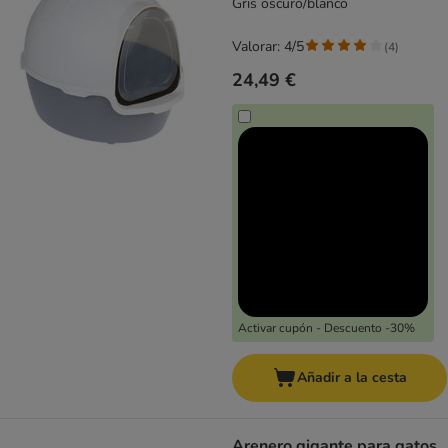
Gris oscuro/blanco
Valorar: 4/5
(
4
)
24,49 €
Activar cupón - Descuento -30%
Añadir a la cesta
Arenero gigante para gatos