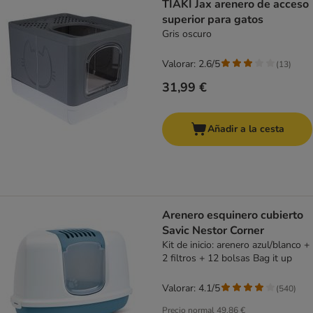
TIAKI Jax arenero de acceso
superior para gatos
Gris oscuro
Valorar: 2.6/5
(
13
)
31,99 €
Añadir a la cesta
Arenero esquinero cubierto
Savic Nestor Corner
Kit de inicio: arenero azul/blanco +
2 filtros + 12 bolsas Bag it up
Valorar: 4.1/5
(
540
)
Precio normal
49,86 €