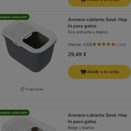
ooplus selección
Arenero cubierto Savic Hop
In para gatos
Gris antracita y blanco
Valorar: 4.5/5
(
1290
)
29,49 €
Añadir a la cesta
3 opciones
ooplus selección
Arenero cubierto Savic Hop
In para gatos
Beige y blanco