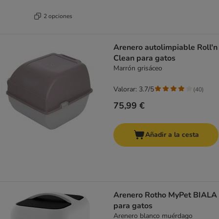
2 opciones
Arenero autolimpiable Roll'n
Clean para gatos
Marrón grisáceo
Valorar: 3.7/5
(
40
)
75,99 €
Añadir a la cesta
Arenero Rotho MyPet BIALA
para gatos
Arenero blanco muérdago