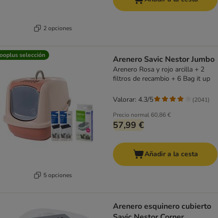
2 opciones
ooplus selección
Arenero Savic Nestor Jumbo
Arenero Rosa y rojo arcilla + 2
filtros de recambio + 6 Bag it up
Valorar: 4.3/5
(
2041
)
Precio normal
60,86 €
57,99 €
Añadir a la cesta
5 opciones
Arenero esquinero cubierto
Savic Nestor Corner