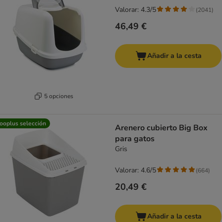
Valorar: 4.3/5
(
2041
)
46,49 €
Añadir a la cesta
5 opciones
ooplus selección
Arenero cubierto Big Box
para gatos
Gris
Valorar: 4.6/5
(
664
)
20,49 €
Añadir a la cesta