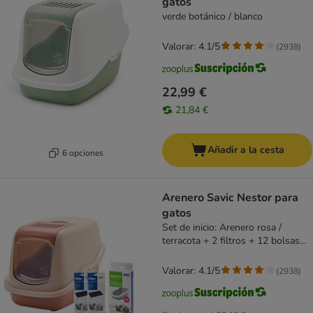
gatos
verde botánico / blanco
Valorar: 4.1/5
(
2938
)
22,99 €
21,84 €
Añadir a la cesta
6 opciones
Arenero Savic Nestor para
gatos
Set de inicio: Arenero rosa /
terracota + 2 filtros + 12 bolsas
Bag it up
Valorar: 4.1/5
(
2938
)