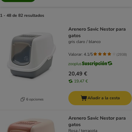
1 - 48 de 82 resultados
product items have been changed
Arenero Savic Nestor para
gatos
gris claro / blanco
Valorar: 4.1/5
(
2938
)
20,49 €
19,47 €
Añadir a la cesta
6 opciones
Arenero Savic Nestor para
gatos
Rosa / terracota