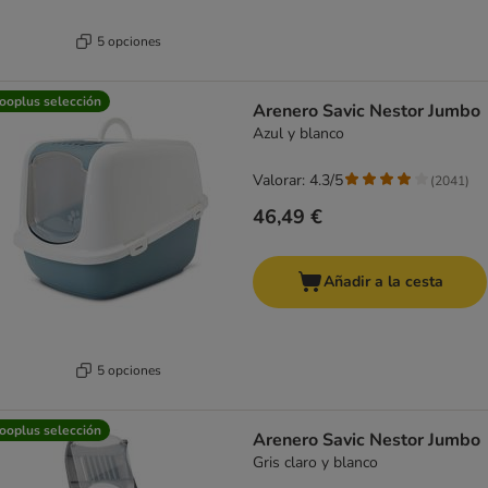
5 opciones
ooplus selección
Arenero Savic Nestor Jumbo
Azul y blanco
Valorar: 4.3/5
(
2041
)
46,49 €
Añadir a la cesta
5 opciones
ooplus selección
Arenero Savic Nestor Jumbo
Gris claro y blanco