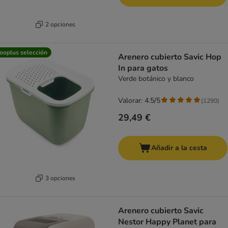
2 opciones
ooplus selección
Arenero cubierto Savic Hop
In para gatos
Verde botánico y blanco
Valorar: 4.5/5
(
1290
)
29,49 €
Añadir a la cesta
3 opciones
Arenero cubierto Savic
Nestor Happy Planet para