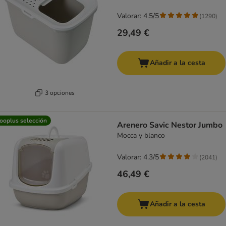
Valorar: 4.5/5
(
1290
)
29,49 €
Añadir a la cesta
3 opciones
ooplus selección
Arenero Savic Nestor Jumbo
Mocca y blanco
Valorar: 4.3/5
(
2041
)
46,49 €
Añadir a la cesta