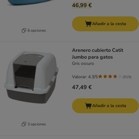
46,99 €
Añadir a la cesta
6 opciones
Arenero cubierto Catit
Jumbo para gatos
Gris oscuro
Valorar: 4.3/5
(
919
)
47,49 €
Añadir a la cesta
3 opciones