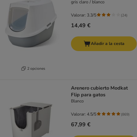
gris claro / blanco
Valorar: 3.3/5
(
24
)
14,49 €
Añadir a la cesta
2 opciones
Arenero cubierto Modkat
Flip para gatos
Blanco
Valorar: 4.5/5
(
869
)
67,99 €