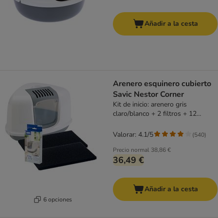
Añadir a la cesta
Arenero esquinero cubierto
Savic Nestor Corner
Kit de inicio: arenero gris
claro/blanco + 2 filtros + 12
bolsas Bag it up
Valorar: 4.1/5
(
540
)
Precio normal
38,86 €
36,49 €
Añadir a la cesta
6 opciones