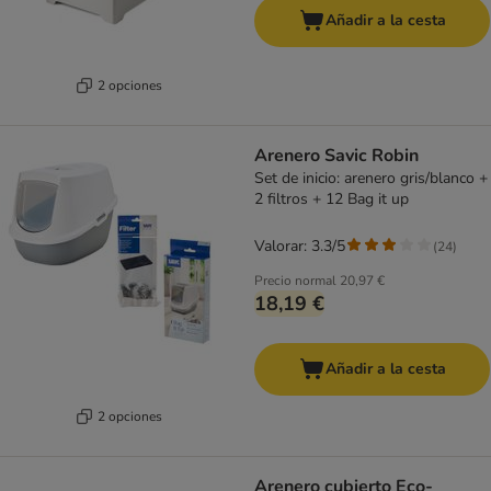
Añadir a la cesta
2 opciones
Arenero Savic Robin
Set de inicio: arenero gris/blanco +
2 filtros + 12 Bag it up
Valorar: 3.3/5
(
24
)
Precio normal
20,97 €
18,19 €
Añadir a la cesta
2 opciones
Arenero cubierto Eco-