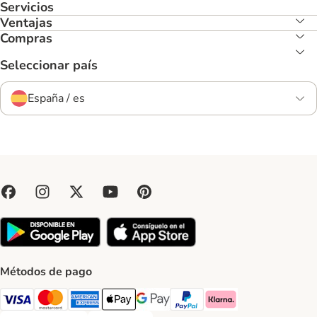
Servicios
Ventajas
Compras
Seleccionar país
España / es
Métodos de pago
Visa Payment Method
Mastercard Payment Method
American Express Payment Method
Apple Pay Payment Method
Google Pay Payment Method
PayPal Payment Method
Klarna Payment Method