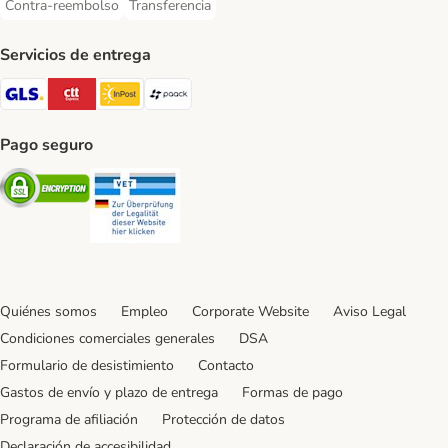
Contra-reembolso
Transferencia
Contra-reembolso Payment Method
Transferencia Payment Method
Servicios de entrega
GLS Shipping Method
CTTExpress Shipping Method
InPost Shipping Method
paack Shipping Method
Pago seguro
Security
Security
Quiénes somos
Empleo
Corporate Website
Aviso Legal
Condiciones comerciales generales
DSA
Formulario de desistimiento
Contacto
Gastos de envío y plazo de entrega
Formas de pago
Programa de afiliación
Protección de datos
Declaración de accesibilidad