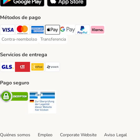
Métodos de pago
Visa Payment Method
Mastercard Payment Method
American Express Payment Method
Apple Pay Payment Method
Google Pay Payment Method
PayPal Payment Method
Klarna Payment Method
Contra-reembolso
Transferencia
Contra-reembolso Payment Method
Transferencia Payment Method
Servicios de entrega
GLS Shipping Method
CTTExpress Shipping Method
InPost Shipping Method
paack Shipping Method
Pago seguro
Security
Security
Quiénes somos
Empleo
Corporate Website
Aviso Legal