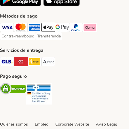
Métodos de pago
Visa Payment Method
Mastercard Payment Method
American Express Payment Method
Apple Pay Payment Method
Google Pay Payment Method
PayPal Payment Method
Klarna Payment Method
Contra-reembolso
Transferencia
Contra-reembolso Payment Method
Transferencia Payment Method
Servicios de entrega
GLS Shipping Method
CTTExpress Shipping Method
InPost Shipping Method
paack Shipping Method
Pago seguro
Security
Security
Quiénes somos
Empleo
Corporate Website
Aviso Legal