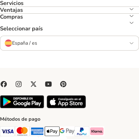
Servicios
Ventajas
Compras
Seleccionar país
España / es
Métodos de pago
Visa Payment Method
Mastercard Payment Method
American Express Payment Method
Apple Pay Payment Method
Google Pay Payment Method
PayPal Payment Method
Klarna Payment Method