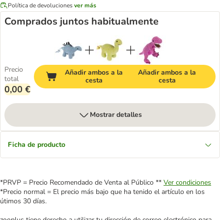
Política de devoluciones
ver más
Comprados juntos habitualmente
Precio
Añadir ambos a la
Añadir ambos a la
total
cesta
cesta
0,00 €
Mostrar detalles
Ficha de producto
*PRVP = Precio Recomendado de Venta al Público **
Ver condiciones
*Precio normal = El precio más bajo que ha tenido el artículo en los
útimos 30 días.
zooplus tiene derecho a utilizar tu dirección de correo electrónico para