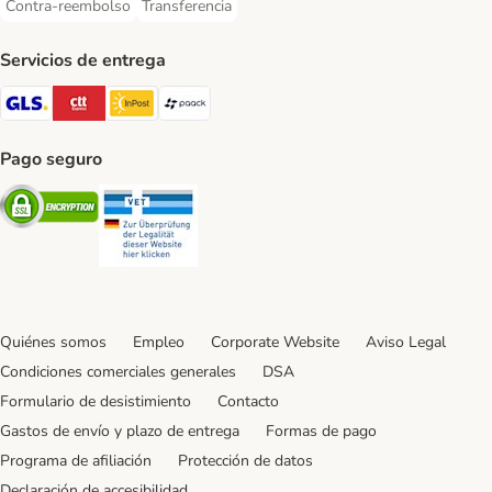
Contra-reembolso
Transferencia
Contra-reembolso Payment Method
Transferencia Payment Method
Servicios de entrega
GLS Shipping Method
CTTExpress Shipping Method
InPost Shipping Method
paack Shipping Method
Pago seguro
Security
Security
Quiénes somos
Empleo
Corporate Website
Aviso Legal
Condiciones comerciales generales
DSA
Formulario de desistimiento
Contacto
Gastos de envío y plazo de entrega
Formas de pago
Programa de afiliación
Protección de datos
Declaración de accesibilidad