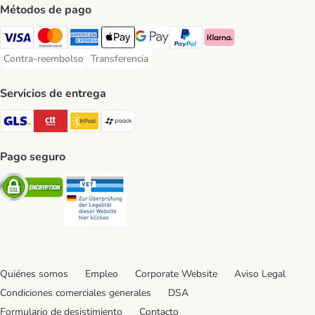
Métodos de pago
Visa Payment Method
Mastercard Payment Method
American Express Payment Method
Apple Pay Payment Method
Google Pay Payment Method
PayPal Payment Method
Klarna Payment Method
Contra-reembolso
Transferencia
Contra-reembolso Payment Method
Transferencia Payment Method
Servicios de entrega
GLS Shipping Method
CTTExpress Shipping Method
InPost Shipping Method
paack Shipping Method
Pago seguro
Security
Security
Quiénes somos
Empleo
Corporate Website
Aviso Legal
Condiciones comerciales generales
DSA
Formulario de desistimiento
Contacto