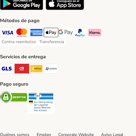
Métodos de pago
Visa Payment Method
Mastercard Payment Method
American Express Payment Method
Apple Pay Payment Method
Google Pay Payment Method
PayPal Payment Method
Klarna Payment Method
Contra-reembolso
Transferencia
Contra-reembolso Payment Method
Transferencia Payment Method
Servicios de entrega
GLS Shipping Method
CTTExpress Shipping Method
InPost Shipping Method
paack Shipping Method
Pago seguro
Security
Security
Quiénes somos
Empleo
Corporate Website
Aviso Legal