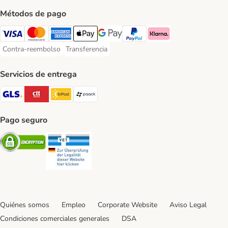
Métodos de pago
Visa Payment Method
Mastercard Payment Method
American Express Payment Method
Apple Pay Payment Method
Google Pay Payment Method
PayPal Payment Method
Klarna Payment Method
Contra-reembolso
Transferencia
Contra-reembolso Payment Method
Transferencia Payment Method
Servicios de entrega
GLS Shipping Method
CTTExpress Shipping Method
InPost Shipping Method
paack Shipping Method
Pago seguro
Security
Security
Quiénes somos
Empleo
Corporate Website
Aviso Legal
Condiciones comerciales generales
DSA