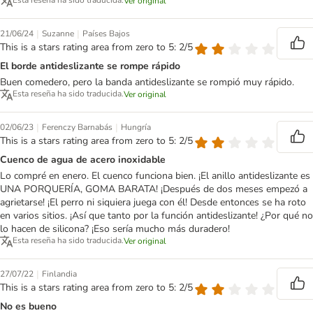
Esta reseña ha sido traducida.
Ver original
|
|
21/06/24
Suzanne
Países Bajos
This is a stars rating area from zero to 5: 2/5
El borde antideslizante se rompe rápido
Buen comedero, pero la banda antideslizante se rompió muy rápido.
Esta reseña ha sido traducida.
Ver original
|
|
02/06/23
Ferenczy Barnabás
Hungría
This is a stars rating area from zero to 5: 2/5
Cuenco de agua de acero inoxidable
Lo compré en enero. El cuenco funciona bien. ¡El anillo antideslizante es
UNA PORQUERÍA, GOMA BARATA! ¡Después de dos meses empezó a
agrietarse! ¡El perro ni siquiera juega con él! Desde entonces se ha roto
en varios sitios. ¡Así que tanto por la función antideslizante! ¿Por qué no
lo hacen de silicona? ¡Eso sería mucho más duradero!
Esta reseña ha sido traducida.
Ver original
|
27/07/22
Finlandia
This is a stars rating area from zero to 5: 2/5
No es bueno