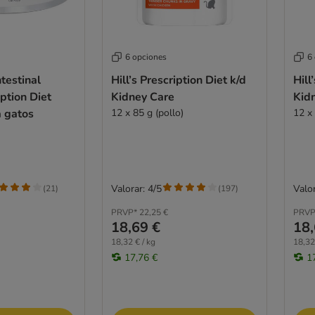
6 opciones
6
ntestinal
Hill’s Prescription Diet k/d
Hill
ption Diet
Kidney Care
Kid
a gatos
12 x 85 g (pollo)
12 x
Valorar: 4/5
Valor
(
21
)
(
197
)
PRVP*
22,25 €
PRVP
18,69 €
18,
18,32 € / kg
18,32
17,76 €
1