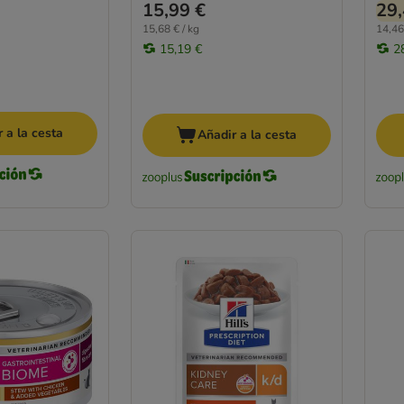
15,99 €
29,
15,68 € / kg
14,46
15,19 €
2
 a la cesta
Añadir a la cesta