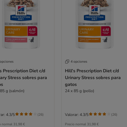
 opciones
4 opciones
's Prescription Diet c/d
Hill's Prescription Diet c/d
ary Stress sobres para
Urinary Stress sobres para
os
gatos
 85 g (salmón)
24 x 85 g (pollo)
ar: 4.3/5
Valorar: 4.3/5
(
26
)
(
26
)
o normal
31,98 €
Precio normal
31,98 €