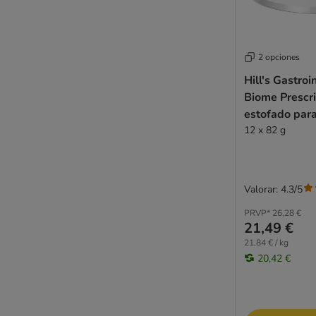
Royal Canin
Royal Canin Veterinary
Sanabelle
2 opciones
Schesir
Hill's Gastroi
Schesir Veterinary Solutions
Biome Prescri
Schmusy
estofado par
Sheba
12 x 82 g
Smilla
Smilla Veterinary Diet
Smølke
Specific Veterinary Diet
Valorar: 4.3/5
Super Benek
PRVP*
26,28 €
STRAYZ
21,49 €
Taste of the Wild
21,84 € / kg
Terra Felis
20,42 €
Thrive
Ultima
Venandi Animal