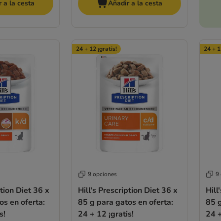
 a la cesta
Añadir a la cesta
24 + 12 ¡gratis!
24 + 1
9 opciones
9
ption Diet 36 x
Hill's Prescription Diet 36 x
Hill
os en oferta:
85 g para gatos en oferta:
85 g
s!
24 + 12 ¡gratis!
24 +