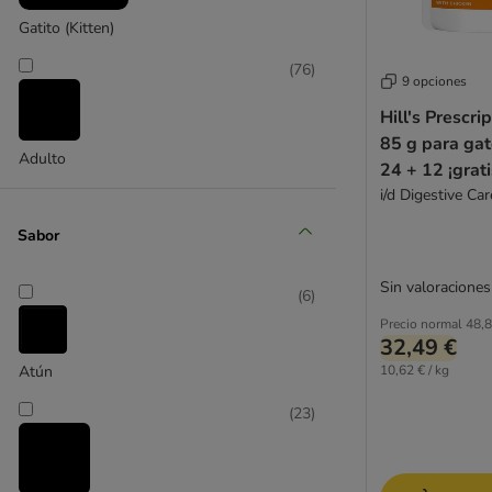
Virbac Veterinary HPM
Gatito (Kitten)
Esterilizados
(
76
)
Sin cereales
9 opciones
Hipoalergénica
Hill's Prescri
Gatitos
85 g para gat
Adulto
Sénior
24 + 12 ¡grati
Sopa para gatos
i/d Digestive Car
Bebidas para gatos
Sabor
Dietas veterinarias
Sin valoraciones
(
6
)
Alimentación mixta
Precio normal
48,8
Alimento completo
32,49 €
10,62 € / kg
Atún
Affinity Advance
(
23
)
Almo Nature
Alpha Spirit
Animonda