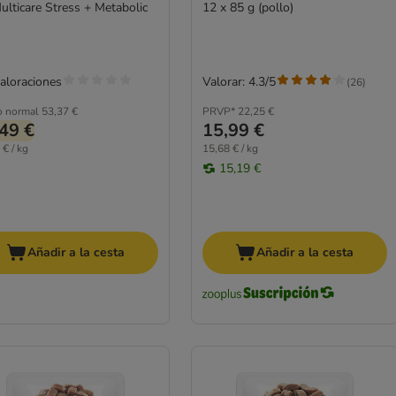
ulticare Stress + Metabolic
12 x 85 g (pollo)
valoraciones
Valorar: 4.3/5
(
26
)
o normal
53,37 €
PRVP*
22,25 €
49 €
15,99 €
 € / kg
15,68 € / kg
15,19 €
Añadir a la cesta
Añadir a la cesta