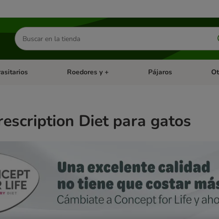
Buscar
productos
asitarios
Roedores y +
Pájaros
Ot
tegoria abierto: Dieta Vet.
Menú de categoria abierto: Antiparasitarios
Menú de categoria abierto
Menú 
Prescription Diet para gatos