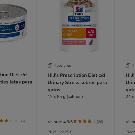
4 opciones
4
ption Diet z/d
Hill's Prescription Diet c/d
Hill
ties latas para
Urinary Stress sobres para
Urin
gatos
gat
12 x 85 g (salmón)
24 x
(
85
)
Valorar: 4.3/5
Valor
(
26
)
PRVP*
22,25 €
Preci