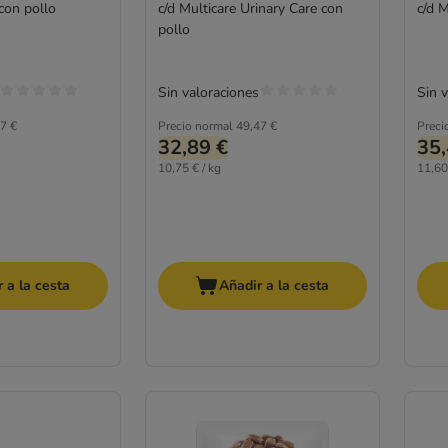
con pollo
c/d Multicare Urinary Care con
c/d M
pollo
Sin valoraciones
Sin 
7 €
Precio normal
49,47 €
Preci
32,89 €
35,
10,75 € / kg
11,60
 a la cesta
Añadir a la cesta