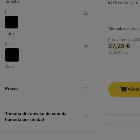
Bolsita
Crave
k/d Kidney Care 
Disugual
(
33
)
Dogs'n Tiger
Dolina Noteci
Sin valoraciones
Lata
Encore
Precio normal
56,0
Eukanuba
37,29 €
(
3
)
Felix
12,19 € / kg
Feringa
Fitmin
Saco
Forza 10
GimCat
Gourmet Especialidades
Precio
Añadir
Gourmet Gold
GranataPet
Grau
Tamaño del envase de comida
húmeda por unidad
Green Petfood
Greenwoods
Happy Cat