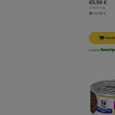
65,99 €
MjAMjAM
17,63 € / kg
JosiCat
62,69 €
Natural Code
Natural Trainer
Nature's Variety
Nutrivet
Añadir
Pan Mięsko
Pawsome
Oasy
Perfect Fit
Porta 21
PrimaCat
Pure Nature
PURINA ONE
PURINA PRO PLAN
PURINA PRO PLAN Veterinary Diets
Purizon
Rosie's Farm