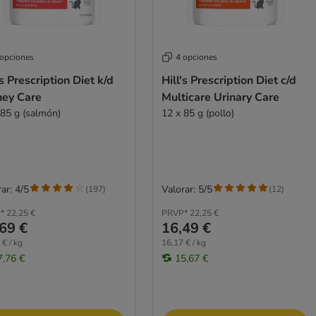
 opciones
4 opciones
’s Prescription Diet k/d
Hill's Prescription Diet c/d
ney Care
Multicare Urinary Care
 85 g (salmón)
12 x 85 g (pollo)
ar: 4/5
Valorar: 5/5
(
197
)
(
12
)
*
22,25 €
PRVP*
22,25 €
69 €
16,49 €
 € / kg
16,17 € / kg
7,76 €
15,67 €