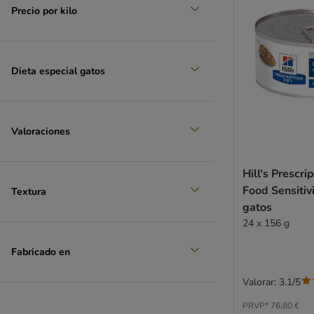
Hardys LOVE AFFAIR
Precio por kilo
Herrmanns
Hill's Prescription Diet
Hill's Science Plan
Dieta especial gatos
IAMS
James Wellbeloved
Josera
Kattovit
Valoraciones
Kitekat
Kitty Kat
Hill's Prescri
Leonardo
Food Sensitivi
Textura
LifeCat
gatos
Lily's Kitchen
24 x 156 g
Lucky Lou
Fabricado en
MAC's
MAC's Vetcare
Valorar: 3.1/5
MERA
Miamor
PRVP*
76,80 €