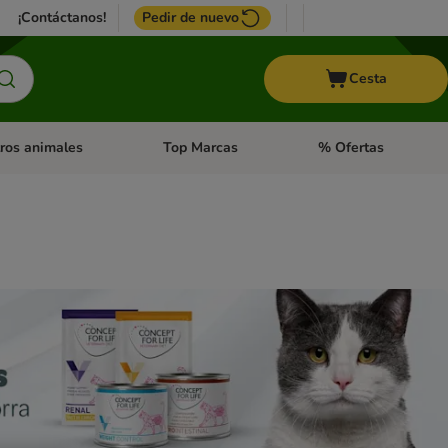
¡Contáctanos!
Pedir de nuevo
Cesta
ros animales
Top Marcas
% Ofertas
: Roedores y +
de categoria abierto: Pájaros
Menú de categoria abierto: Otros animales
Menú de categoria abie