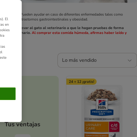
d de tu gato. Pueden ayudar en caso de diferentes enfermedades tales como
). El
e movilidad, trastornos gastrointestinales y obesidad.
ras en
veterinario. Llevar al gato al veterinario a que le hagan pruebas de forma
ookies
dir al veterinario.
Al comprar esta comida húmeda, afirmas haber leído y
tra
ias
el
este
Lo más vendido
24 + 12 ¡gratis!
Tus ventajas