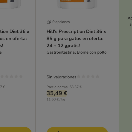
Ac
9 opciones
a
ption Diet 36 x
Hill's Prescription Diet 36 x
os en oferta:
85 g para gatos en oferta:
s!
24 + 12 ¡gratis!
e
Gastrointestinal Biome con pollo
Sin valoraciones
7 €
Precio normal
53,37 €
35,49 €
11,60 € / kg