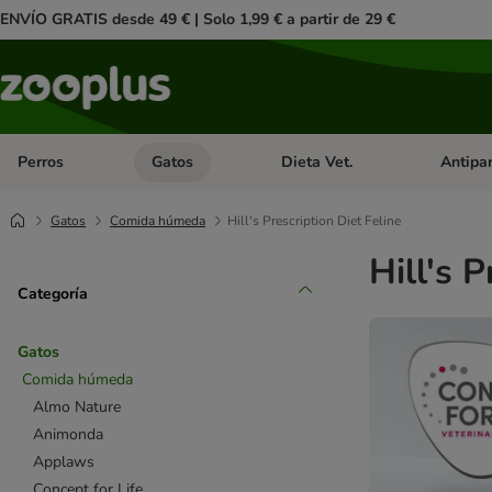
ENVÍO GRATIS desde 49 € | Solo 1,99 € a partir de 29 €
Perros
Gatos
Dieta Vet.
Antipar
Menú de categoria abierto: Perros
Menú de categoria abierto: Gatos
Menú de ca
Gatos
Comida húmeda
Hill's Prescription Diet Feline
Hill's 
Categoría
Gatos
Comida húmeda
Almo Nature
Animonda
Applaws
Concept for Life