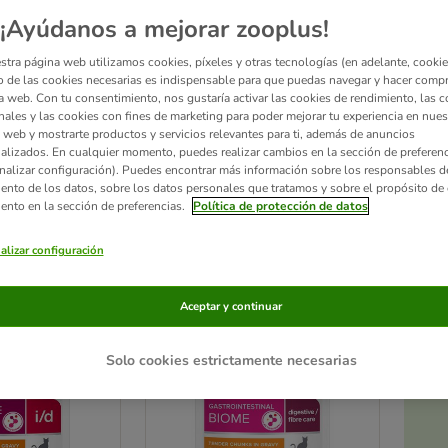
¡Ayúdanos a mejorar zooplus!
Amplia selección de alimentos dietéticos probados clínicamente para la salu
stra página web utilizamos cookies, píxeles y otras tecnologías (en adelante, cookies
problemas urinarios, trastornos de la piel, enfermedades renales, problemas d
 de las cookies necesarias es indispensable para que puedas navegar y hacer comp
Servir Hill's Prescription Diet Feline solo después de consultarlo con el 
a web. Con tu consentimiento, nos gustaría activar las cookies de rendimiento, las c
regular. Si la salud del gato empeorase después de darle este pienso, acu
nales y las cookies con fines de marketing para poder mejorar tu experiencia en nues
comprendido los consejos anteriores.
 web y mostrarte productos y servicios relevantes para ti, además de anuncios
alizados. En cualquier momento, puedes realizar cambios en la sección de preferenc
nalizar configuración). Puedes encontrar más información sobre los responsables d
iento de los datos, sobre los datos personales que tratamos y sobre el propósito de 
ltados
iento en la sección de preferencias.
Política de protección de datos
ve been changed
alizar configuración
24 + 12 ¡gratis!
Aceptar y continuar
Solo cookies estrictamente necesarias