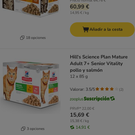
Precio normal
64,76 €
60,99 €
14,95 € / kg
Añadir a la cesta
18 opciones
Hill's Science Plan Mature
Adult 7+ Senior Vitality
pollo y salmón
12 x 85 g
Valorar: 3.5/5
(
2
)
PRVP*
22,00 €
15,69 €
15,38 € / kg
14,91 €
3 opciones