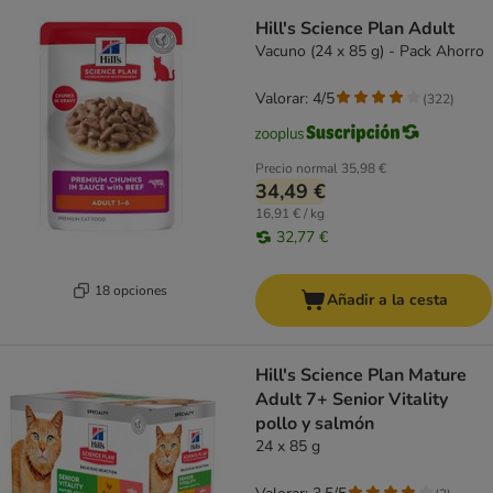
Hill's Science Plan Adult
Vacuno (24 x 85 g) - Pack Ahorro
Valorar: 4/5
(
322
)
Precio normal
35,98 €
34,49 €
16,91 € / kg
32,77 €
18 opciones
Añadir a la cesta
Hill's Science Plan Mature
Adult 7+ Senior Vitality
pollo y salmón
24 x 85 g