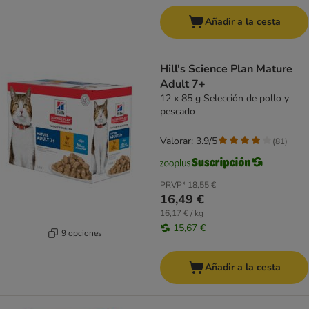
Añadir a la cesta
Hill's Science Plan Mature
Adult 7+
12 x 85 g Selección de pollo y
pescado
Valorar: 3.9/5
(
81
)
PRVP*
18,55 €
16,49 €
16,17 € / kg
15,67 €
9 opciones
Añadir a la cesta