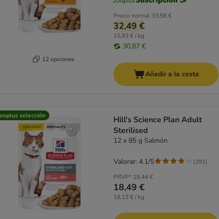
Precio normal
33,58 €
32,49 €
15,93 € / kg
30,87 €
12 opciones
Añadir a la cesta
ooplus selección
Hill's Science Plan Adult
Sterilised
12 x 85 g Salmón
Valorar: 4.1/5
(
291
)
PRVP*
19,44 €
18,49 €
18,13 € / kg