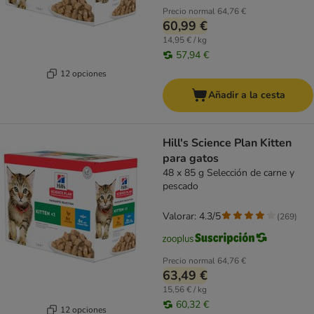
Precio normal
64,76 €
60,99 €
14,95 € / kg
57,94 €
12 opciones
Añadir a la cesta
Hill's Science Plan Kitten
para gatos
48 x 85 g Selección de carne y
pescado
Valorar: 4.3/5
(
269
)
Precio normal
64,76 €
63,49 €
15,56 € / kg
60,32 €
12 opciones