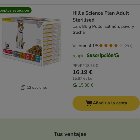
ooplus selección
Hill's Science Plan Adult
Sterilised
12 x 85 g Pollo, salmón, pavo y
trucha
Valorar: 4.1/5
(
291
)
PRVP*
18,55 €
16,19 €
15,87 € / kg
15,38 €
12 opciones
Añadir a la cesta
Tus ventajas