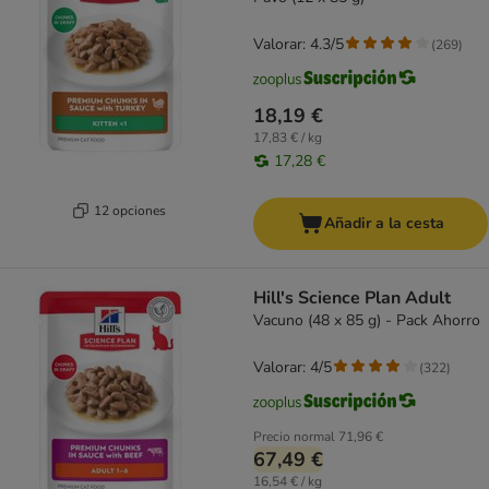
Valorar: 4.3/5
(
269
)
18,19 €
17,83 € / kg
17,28 €
12 opciones
Añadir a la cesta
Hill's Science Plan Adult
Vacuno (48 x 85 g) - Pack Ahorro
Valorar: 4/5
(
322
)
Precio normal
71,96 €
67,49 €
16,54 € / kg