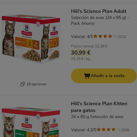
Hill's Science Plan Adult
Selección de aves (24 x 85 g) -
Pack Ahorro
Valorar: 4/5
(
322
)
Precio normal
32,38 €
30,99 €
15,19 € / kg
Añadir a la cesta
18 opciones
Hill's Science Plan Kitten
para gatos
24 x 85 g Selección de aves
Valorar: 4.3/5
(
269
)