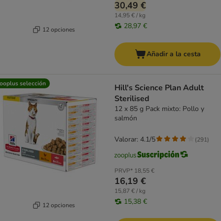
30,49 €
14,95 € / kg
28,97 €
12 opciones
Añadir a la cesta
ooplus selección
Hill's Science Plan Adult
Sterilised
12 x 85 g Pack mixto: Pollo y
salmón
Valorar: 4.1/5
(
291
)
PRVP*
18,55 €
16,19 €
15,87 € / kg
15,38 €
12 opciones