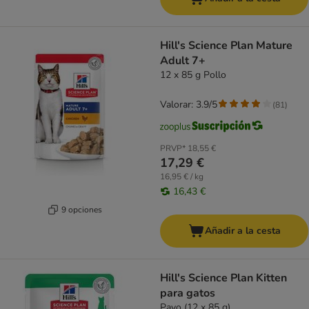
Hill's Science Plan Mature
Adult 7+
12 x 85 g Pollo
Valorar: 3.9/5
(
81
)
PRVP*
18,55 €
17,29 €
16,95 € / kg
16,43 €
9 opciones
Añadir a la cesta
Hill's Science Plan Kitten
para gatos
Pavo (12 x 85 g)