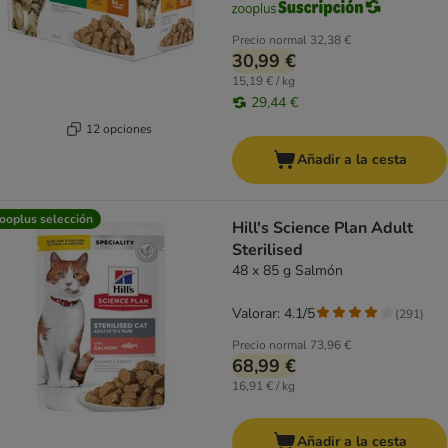
Precio normal
32,38 €
30,99 €
15,19 € / kg
29,44 €
12 opciones
Añadir a la cesta
ooplus selección
Hill's Science Plan Adult
Sterilised
48 x 85 g Salmón
Valorar: 4.1/5
(
291
)
Precio normal
73,96 €
68,99 €
16,91 € / kg
Añadir a la cesta