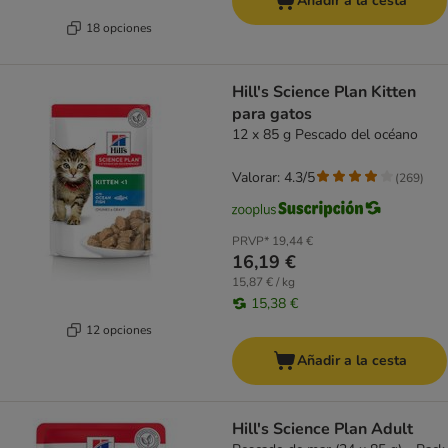
Añadir a la cesta
18 opciones
Hill's Science Plan Kitten
para gatos
12 x 85 g Pescado del océano
Valorar: 4.3/5
(
269
)
PRVP*
19,44 €
16,19 €
15,87 € / kg
15,38 €
12 opciones
Añadir a la cesta
Hill's Science Plan Adult