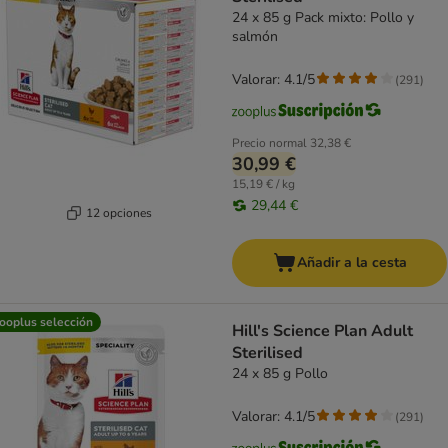
24 x 85 g Pack mixto: Pollo y
salmón
Valorar: 4.1/5
(
291
)
Precio normal
32,38 €
30,99 €
15,19 € / kg
29,44 €
12 opciones
Añadir a la cesta
ooplus selección
Hill's Science Plan Adult
Sterilised
24 x 85 g Pollo
Valorar: 4.1/5
(
291
)