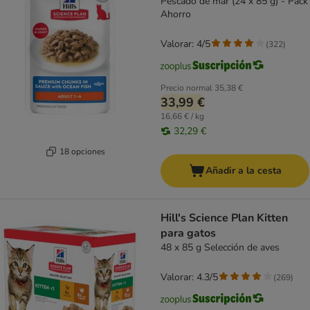
Pescado de mar (24 x 85 g) - Pack
Ahorro
Valorar: 4/5
(
322
)
Precio normal
35,38 €
33,99 €
16,66 € / kg
32,29 €
18 opciones
Añadir a la cesta
Hill's Science Plan Kitten
para gatos
48 x 85 g Selección de aves
Valorar: 4.3/5
(
269
)