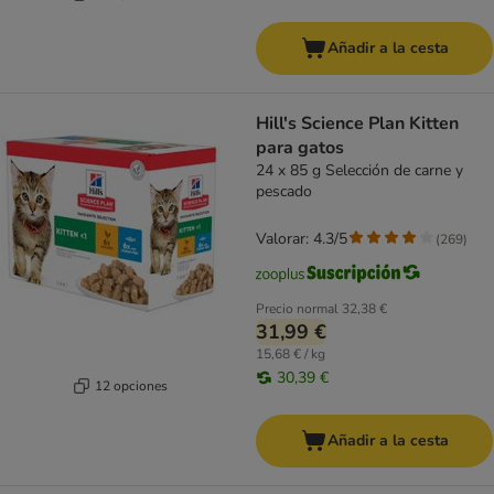
Añadir a la cesta
Hill's Science Plan Kitten
para gatos
24 x 85 g Selección de carne y
pescado
Valorar: 4.3/5
(
269
)
Precio normal
32,38 €
31,99 €
15,68 € / kg
30,39 €
12 opciones
Añadir a la cesta