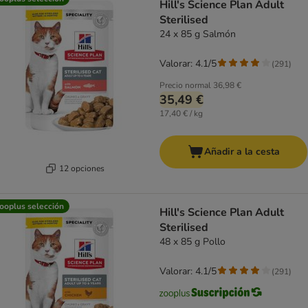
Hill's Science Plan Adult
Sterilised
24 x 85 g Salmón
Valorar: 4.1/5
(
291
)
Precio normal
36,98 €
35,49 €
17,40 € / kg
Añadir a la cesta
12 opciones
ooplus selección
Hill's Science Plan Adult
Sterilised
48 x 85 g Pollo
Valorar: 4.1/5
(
291
)