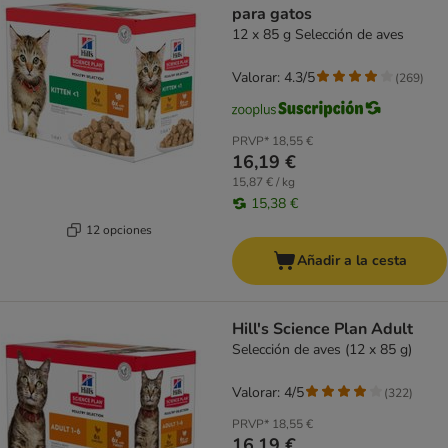
para gatos
12 x 85 g Selección de aves
Valorar: 4.3/5
(
269
)
PRVP*
18,55 €
16,19 €
15,87 € / kg
15,38 €
12 opciones
Añadir a la cesta
Hill's Science Plan Adult
Selección de aves (12 x 85 g)
Valorar: 4/5
(
322
)
PRVP*
18,55 €
16,19 €