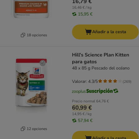
16,79 €
16,46 € / kg
15,95 €
Añadir a la cesta
18 opciones
Hill's Science Plan Kitten
para gatos
48 x 85 g Pescado del océano
Valorar: 4.3/5
(
269
)
Precio normal
64,76 €
60,99 €
14,95 € / kg
57,94 €
12 opciones
Añadir a la cesta