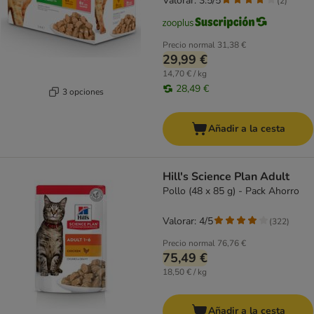
Valorar: 3.5/5
(
2
)
Precio normal
31,38 €
29,99 €
14,70 € / kg
28,49 €
3 opciones
Añadir a la cesta
Hill's Science Plan Adult
Pollo (48 x 85 g) - Pack Ahorro
Valorar: 4/5
(
322
)
Precio normal
76,76 €
75,49 €
18,50 € / kg
Añadir a la cesta