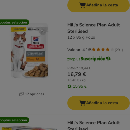
Añadir a la cesta
ooplus selección
Hill's Science Plan Adult
Sterilised
12 x 85 g Pollo
Valorar: 4.1/5
(
291
)
PRVP*
19,44 €
16,79 €
16,46 € / kg
15,95 €
12 opciones
Añadir a la cesta
ooplus selección
Hill's Science Plan Adult
Sterilised