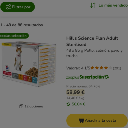
Lo más vendido
Filtrar por
1 - 48 de 88 resultados
product items have been changed
ooplus selección
Hill's Science Plan Adult
Sterilised
48 x 85 g Pollo, salmón, pavo y
trucha
Valorar: 4.1/5
(
291
)
Precio normal
64,76 €
58,99 €
14,46 € / kg
56,04 €
12 opciones
Añadir a la cesta