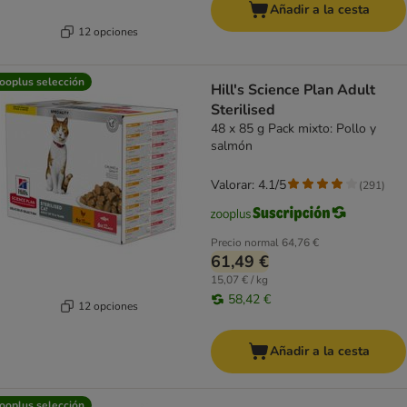
Añadir a la cesta
12 opciones
ooplus selección
Hill's Science Plan Adult
Sterilised
48 x 85 g Pack mixto: Pollo y
salmón
Valorar: 4.1/5
(
291
)
Precio normal
64,76 €
61,49 €
15,07 € / kg
58,42 €
12 opciones
Añadir a la cesta
ooplus selección