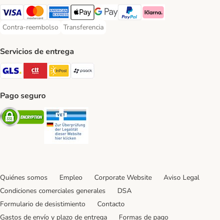
Visa Payment Method
Mastercard Payment Method
American Express Payment Method
Apple Pay Payment Method
Google Pay Payment Method
PayPal Payment Method
Klarna Payment Method
Contra-reembolso
Transferencia
Contra-reembolso Payment Method
Transferencia Payment Method
Servicios de entrega
GLS Shipping Method
CTTExpress Shipping Method
InPost Shipping Method
paack Shipping Method
Pago seguro
Security
Security
Quiénes somos
Empleo
Corporate Website
Aviso Legal
Condiciones comerciales generales
DSA
Formulario de desistimiento
Contacto
Gastos de envío y plazo de entrega
Formas de pago