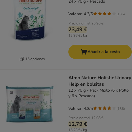
24 x 70 g - Pescado
Valorar: 4.3/5
(
136
)
Precio normal
25,96 €
23,49 €
13,98 € / kg
Añadir a la cesta
15 opciones
Almo Nature Holistic Urinary
Help en bolsitas
12 x 70 g - Pack Mixto (6 x Pollo
y 6 x Pescado)
Valorar: 4.3/5
(
136
)
Precio normal
12,98 €
12,79 €
15,23 € / kg