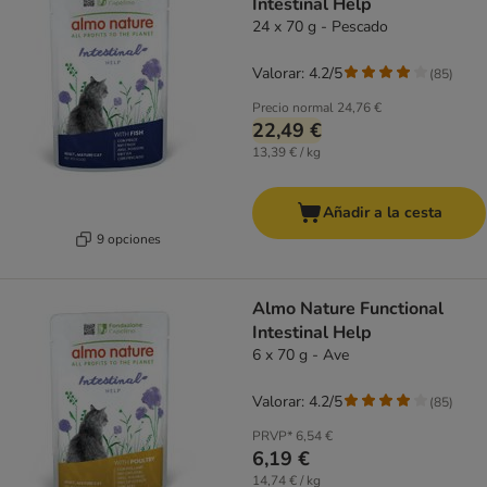
Intestinal Help
24 x 70 g - Pescado
Valorar: 4.2/5
(
85
)
Precio normal
24,76 €
22,49 €
13,39 € / kg
Añadir a la cesta
9 opciones
Almo Nature Functional
Intestinal Help
6 x 70 g - Ave
Valorar: 4.2/5
(
85
)
PRVP*
6,54 €
6,19 €
14,74 € / kg