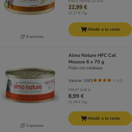
Precio normal
23,16 €
22,99 €
11,27 € / kg
Añadir a la cesta
8 opciones
Almo Nature HFC Cat
Mousse 6 x 70 g
Pollo con calabaza
Valorar: 3.8/5
(
17
)
PRVP*
9,00 €
8,99 €
21,40 € / kg
Añadir a la cesta
3 opciones