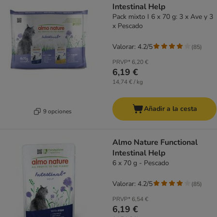
Intestinal Help
Pack mixto I 6 x 70 g: 3 x Ave y 3
x Pescado
Valorar: 4.2/5
(
85
)
PRVP*
6,20 €
6,19 €
14,74 € / kg
Añadir a la cesta
9 opciones
Almo Nature Functional
Intestinal Help
6 x 70 g - Pescado
Valorar: 4.2/5
(
85
)
PRVP*
6,54 €
6,19 €