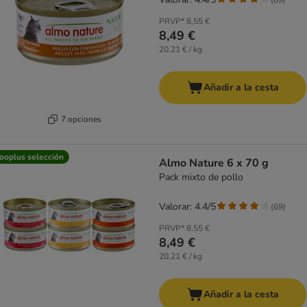
PRVP*
8,55 €
8,49 €
20,21 € / kg
Añadir a la cesta
7 opciones
ooplus selección
Almo Nature 6 x 70 g
Pack mixto de pollo
Valorar: 4.4/5
(
69
)
PRVP*
8,55 €
8,49 €
20,21 € / kg
Añadir a la cesta