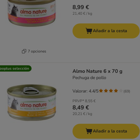
8,99 €
21,40 € / kg
Añadir a la cesta
7 opciones
ooplus selección
Almo Nature 6 x 70 g
Pechuga de pollo
Valorar: 4.4/5
(
69
)
PRVP*
8,55 €
8,49 €
20,21 € / kg
Añadir a la cesta