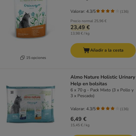
Valorar: 4.3/5
(
136
)
Precio normal
25,96 €
23,49 €
13,98 € / kg
Añadir a la cesta
15 opciones
Almo Nature Holistic Urinary
Help en bolsitas
6 x 70 g - Pack Mixto (3 x Pollo y
3 x Pescado)
Valorar: 4.3/5
(
136
)
6,49 €
15,45 € / kg