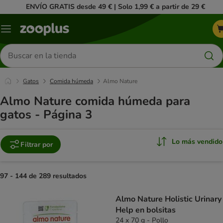
ENVÍO GRATIS desde 49 € | Solo 1,99 € a partir de 29 €
Menú
Buscar
productos
Gatos
Comida húmeda
Almo Nature
Almo Nature comida húmeda para
gatos - Página 3
Lo más vendido
Filtrar por
97 - 144 de 289 resultados
product items have been changed
Almo Nature Holistic Urinary
Help en bolsitas
24 x 70 g - Pollo