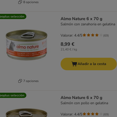
8 opciones
ooplus selección
Almo Nature 6 x 70 g
Salmón con zanahoria en gelatina
Valorar: 4.4/5
(
69
)
8,99 €
21,40 € / kg
Añadir a la cesta
7 opciones
ooplus selección
Almo Nature 6 x 70 g
Salmón con pollo en gelatina
Valorar: 4.4/5
(
69
)