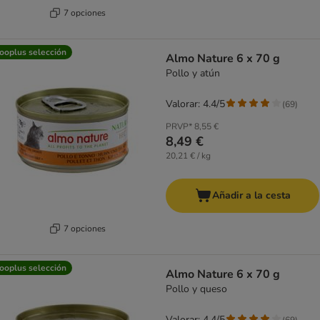
7 opciones
ooplus selección
Almo Nature 6 x 70 g
Pollo y atún
Valorar: 4.4/5
(
69
)
PRVP*
8,55 €
8,49 €
20,21 € / kg
Añadir a la cesta
7 opciones
ooplus selección
Almo Nature 6 x 70 g
Pollo y queso
Valorar: 4.4/5
(
69
)