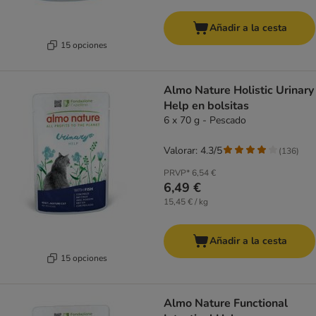
Añadir a la cesta
15 opciones
Almo Nature Holistic Urinary
Help en bolsitas
6 x 70 g - Pescado
Valorar: 4.3/5
(
136
)
PRVP*
6,54 €
6,49 €
15,45 € / kg
Añadir a la cesta
15 opciones
Almo Nature Functional