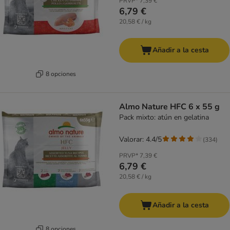
PRVP*
7,39 €
6,79 €
20,58 € / kg
Añadir a la cesta
8 opciones
Almo Nature HFC 6 x 55 g
Pack mixto: atún en gelatina
Valorar: 4.4/5
(
334
)
PRVP*
7,39 €
6,79 €
20,58 € / kg
Añadir a la cesta
8 opciones