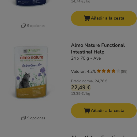
14,74 € / kg
Añadir a la cesta
9 opciones
Almo Nature Functional
Intestinal Help
24 x 70 g - Ave
Valorar: 4.2/5
(
85
)
Precio normal
24,76 €
22,49 €
13,39 € / kg
Añadir a la cesta
9 opciones