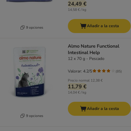
24,49 €
14,58 € / kg
Añadir a la cesta
9 opciones
Almo Nature Functional
Intestinal Help
12 x 70 g - Pescado
Valorar: 4.2/5
(
85
)
Precio normal
12,38 €
11,79 €
14,04 € / kg
Añadir a la cesta
9 opciones