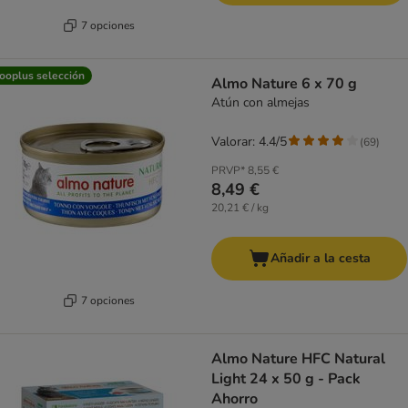
7 opciones
ooplus selección
Almo Nature 6 x 70 g
Atún con almejas
Valorar: 4.4/5
(
69
)
PRVP*
8,55 €
8,49 €
20,21 € / kg
Añadir a la cesta
7 opciones
Almo Nature HFC Natural
Light 24 x 50 g - Pack
Ahorro