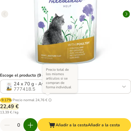
Precio total de
los mismos
Escoge el producto (9 opciones)
artículos si se
compran de
24 x 70 g - Ave
forma individual
777418.5
-9.17%
Precio normal
24,76 €
22,49 €
13,39 € / kg
Añadir a la cesta
Añadir a la cesta