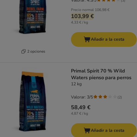
Valorar: 4.3/5
(
3
)
Precio normal
106,98 €
103,99 €
4,33 € / kg
Añadir a la cesta
2 opciones
Primal Spirit 70 % Wild
Waters pienso para perros
12 kg
Valorar: 3/5
(
2
)
58,49 €
4,87 € / kg
Añadir a la cesta