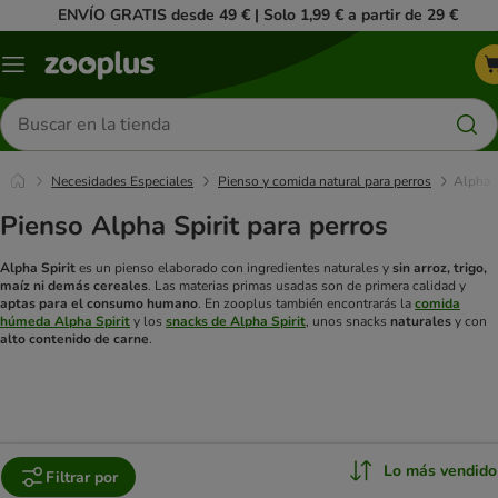
ENVÍO GRATIS desde 49 € | Solo 1,99 € a partir de 29 €
Menú
Buscar
productos
Necesidades Especiales
Pienso y comida natural para perros
Alpha S
Pienso Alpha Spirit para perros
Alpha Spirit
es un pienso elaborado con ingredientes naturales y
sin arroz, trigo,
maíz ni demás cereales
. Las materias primas usadas son de primera calidad y
aptas para el consumo humano
. En zooplus también encontrarás la
comida
húmeda Alpha Spirit
y los
snacks de Alpha Spirit
, unos snacks
naturales
y con
alto contenido de carne
.
Lo más vendido
Filtrar por