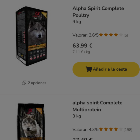
Alpha Spirit Complete
Poultry
9 kg
Valorar: 3.6/5
(
5
)
63,99 €
7,11 € / kg
Añadir a la cesta
2 opciones
alpha spirit Complete
Multiprotein
3 kg
Valorar: 4.3/5
(
198
)