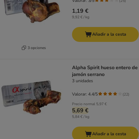
Valorar: 3/5
(
25
)
1,19 €
9,92 € / kg
Añadir a la cesta
3 opciones
Alpha Spirit hueso entero de
jamón serrano
3 unidades
Valorar: 4.4/5
(
22
)
Precio normal
5,97 €
5,69 €
5,84 € / kg
Añadir a la cesta