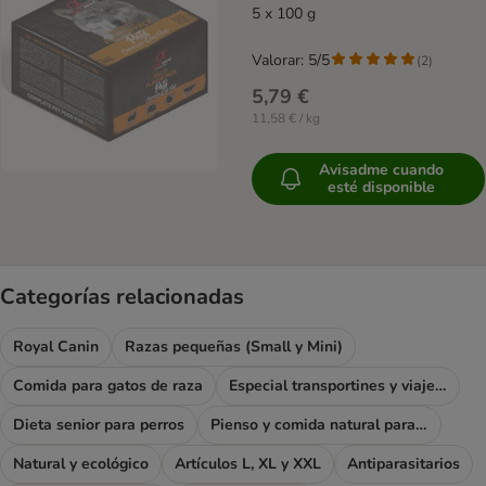
5 x 100 g
Valorar: 5/5
(
2
)
5,79 €
11,58 € / kg
Avisadme cuando
esté disponible
Categorías relacionadas
Royal Canin
Razas pequeñas (Small y Mini)
Comida para gatos de raza
Especial transportines y viajes con tu mascota
Dieta senior para perros
Pienso y comida natural para perros
Natural y ecológico
Artículos L, XL y XXL
Antiparasitarios