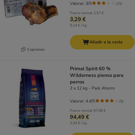
Valorar: 3/5
(
25
)
Precio normal
3,57 €
3,29 €
9,14 € / kg
Añadir a la cesta
3 opciones
Primal Spirit 60 %
Wilderness pienso para
perros
2 x 12 kg - Pack Ahorro
Valorar: 4.4/5
(
9
)
Precio normal
97,98 €
94,49 €
3,94 € / kg