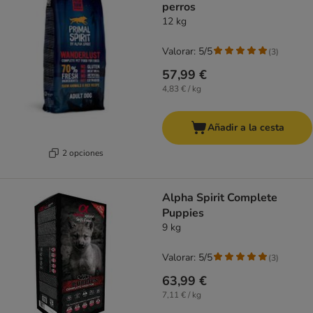
perros
12 kg
Valorar: 5/5
(
3
)
57,99 €
4,83 € / kg
Añadir a la cesta
2 opciones
Alpha Spirit Complete
Puppies
9 kg
Valorar: 5/5
(
3
)
63,99 €
7,11 € / kg