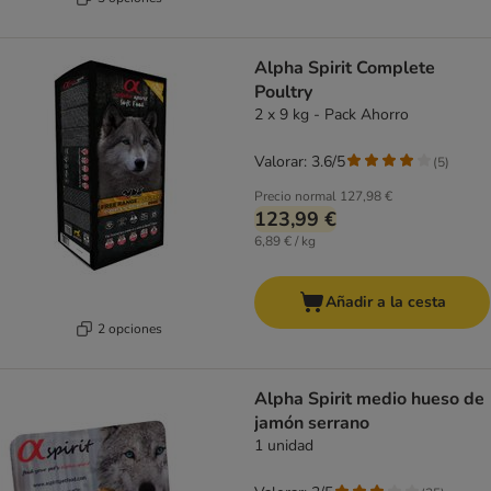
Alpha Spirit Complete
Poultry
2 x 9 kg - Pack Ahorro
Valorar: 3.6/5
(
5
)
Precio normal
127,98 €
123,99 €
6,89 € / kg
Añadir a la cesta
2 opciones
Alpha Spirit medio hueso de
jamón serrano
1 unidad