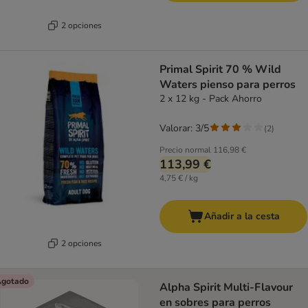
2 opciones
Primal Spirit 70 % Wild
Waters pienso para perros
2 x 12 kg - Pack Ahorro
Valorar: 3/5
(
2
)
Precio normal
116,98 €
113,99 €
4,75 € / kg
Añadir a la cesta
2 opciones
gotado
Alpha Spirit Multi-Flavour
en sobres para perros