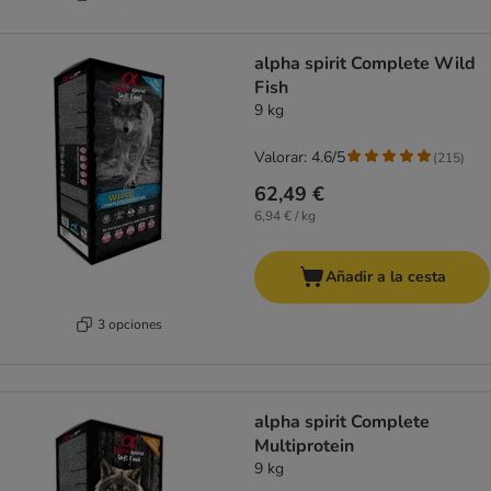
alpha spirit Complete Wild
Fish
9 kg
Valorar: 4.6/5
(
215
)
62,49 €
6,94 € / kg
Añadir a la cesta
3 opciones
alpha spirit Complete
Multiprotein
9 kg