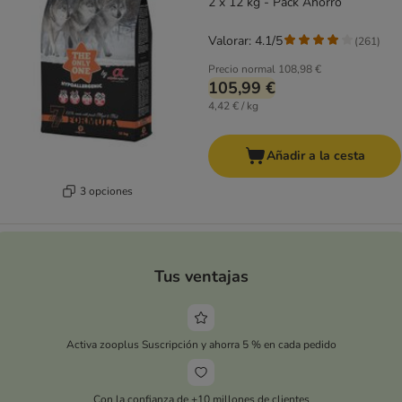
2 x 12 kg - Pack Ahorro
Valorar: 4.1/5
(
261
)
Precio normal
108,98 €
105,99 €
4,42 € / kg
Añadir a la cesta
3 opciones
Tus ventajas
Activa zooplus Suscripción y ahorra 5 % en cada pedido
Con la confianza de +10 millones de clientes