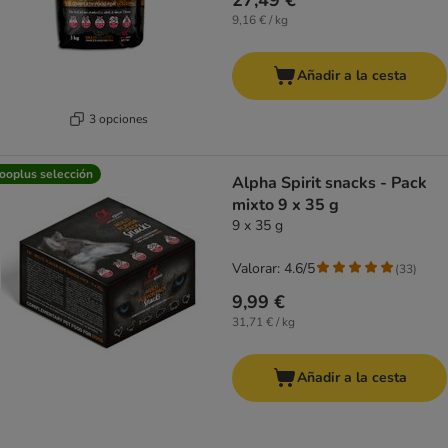
27,49 €
9,16 € / kg
Añadir a la cesta
3 opciones
ooplus selección
Alpha Spirit snacks - Pack
mixto 9 x 35 g
9 x 35 g
Valorar: 4.6/5
(
33
)
9,99 €
31,71 € / kg
Añadir a la cesta