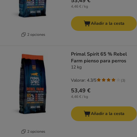
53,49 €
4,46 € / kg
Añadir a la cesta
2 opciones
Primal Spirit 65 % Rebel
Farm pienso para perros
12 kg
Valorar: 4.3/5
(
3
)
53,49 €
4,46 € / kg
Añadir a la cesta
2 opciones