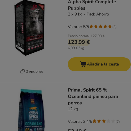
Alpha Spirit Complete
Puppies
2 x 9 kg - Pack Ahorro
Valorar: 5/5
(
3
)
Precio normal
127,98 €
123,99 €
6,89 € / kg
Añadir a la cesta
2 opciones
Primal Spirit 65 %
Oceanland pienso para
perros
12 kg
Valorar: 3.4/5
(
7
)