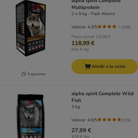
alpha spirit Complete
Multiprotein
2 x 9 kg - Pack Ahorro
Valorar: 4.3/5
(
198
)
Precio normal
121,98 €
118,99 €
6,61 € / kg
Añadir a la cesta
3 opciones
alpha spirit Complete Wild
Fish
3 kg
Valorar: 4.6/5
(
215
)
27,99 €
9,33 € / kg