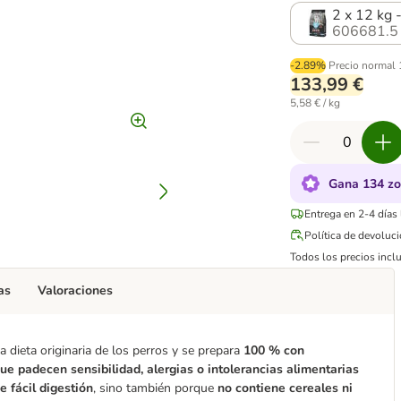
2 x 12 kg 
606681.5
-2.89%
Precio normal
133,99 €
5,58 € / kg
Gana 134 zo
Entrega en 2-4 días
Política de devoluc
Todos los precios inclu
as
Valoraciones
 dieta originaria de los perros y se prepara
100 % con
ue padecen sensibilidad, alergias o intolerancias alimentarias
e fácil digestión
, sino también porque
no contiene cereales ni