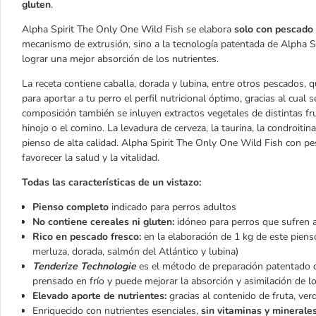
gluten
.
Alpha Spirit The Only One Wild Fish se elabora
solo con pescado 
mecanismo de extrusión, sino a la tecnología patentada de Alpha S
lograr una mejor absorción de los nutrientes.
La receta contiene caballa, dorada y lubina, entre otros pescados, 
para aportar a tu perro el perfil nutricional óptimo, gracias al cua
composición también se inluyen extractos vegetales de distintas fru
hinojo o el comino. La levadura de cerveza, la taurina, la condroiti
pienso de alta calidad. Alpha Spirit The Only One Wild Fish con p
favorecer la salud y la vitalidad.
Todas las características de un vistazo:
Pienso completo
indicado para perros adultos
No contiene cereales ni gluten:
idóneo para perros que sufren al
Rico en pescado fresco:
en la elaboración de 1 kg de este piens
merluza, dorada, salmón del Atlántico y lubina)
Tenderize Technologie
es el método de preparación patentado qu
prensado en frío y puede mejorar la absorción y asimilación de lo
Elevado aporte de nutrientes:
gracias al contenido de fruta, ver
Enriquecido con nutrientes esenciales,
sin vitaminas y minerales