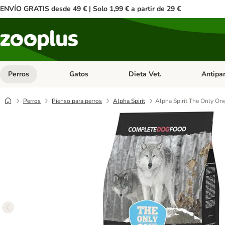
ENVÍO GRATIS desde 49 € | Solo 1,99 € a partir de 29 €
Perros
Gatos
Dieta Vet.
Antipar
Menú de categoria abierto: Perros
Menú de categoria abierto: Gatos
Menú de ca
Perros
Pienso para perros
Alpha Spirit
Alpha Spirit The Only On