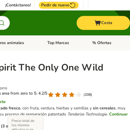
¡Contáctanos!
Pedir de nuevo
Cesta
ros animales
Top Marcas
% Ofertas
: Roedores y +
de categoria abierto: Pájaros
Menú de categoria abierto: Otros animales
Menú de categoria abie
pirit The Only One Wild
orro
g area from zero to 5: 4.2/5
(
208
)
cto
cado fresco
, con fruta, verdura, hierbas y semillas y
sin cereales
, muy
a su proceso de preparación patentado
Tenderize Technologie
.
Continuar
Precio total de
los mismos
 (3 opciones)
artículos si se