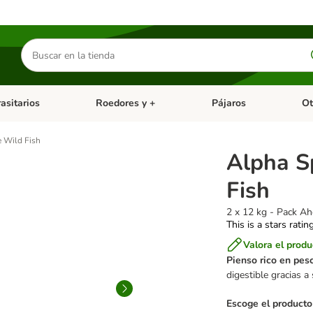
Buscar
productos
asitarios
Roedores y +
Pájaros
Ot
tegoria abierto: Dieta Vet.
Menú de categoria abierto: Antiparasitarios
Menú de categoria abierto
Menú 
e Wild Fish
Alpha S
Fish
2 x 12 kg - Pack Ah
This is a stars ratin
Valora el produ
Pienso rico en pes
digestible gracias 
Escoge el producto