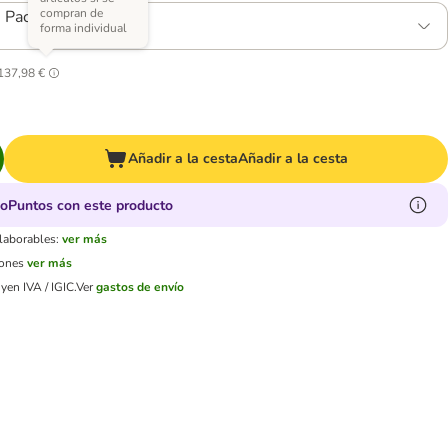
compran de
- Pack Ahorro
forma individual
137,98 €
Añadir a la cesta
Añadir a la cesta
oPuntos con este producto
 laborables:
ver más
iones
ver más
yen IVA / IGIC.
Ver
gastos de envío